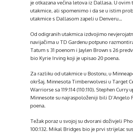
je otkazana većina letova iz Dallasa. U ovim
utakmice, ali spomenimo i da se u istim pro
utakmice s Dallasom zapeli u Denveru…
Od odigranih utakmica izdvojimo nevjerojatn
navijačima u TD Gardenu potpuno razmontirali 
Tatum s 31 poenom i Jaylen Brown s 26 predvo
bio Kyrie Irving koji je upisao 20 poena.
Za razliku od utakmice u Bostonu, u Minneapo
okršaj. Minnesota Timberwolvesi u Target C
Warriorse sa 119:114 (110:110). Stephen Curry u
Minnesote su najraspoloženiji bili D‘Angelo 
poena.
Težak poraz u svojoj su dvorani doživjeli Pho
100:132. Mikal Bridges bio je prvi strijelac su