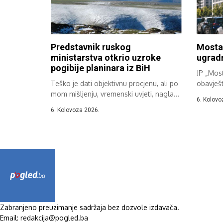
Predstavnik ruskog
Mostar
ministarstva otkrio uzroke
ugrad
pogibije planinara iz BiH
JP „Most
Teško je dati objektivnu procjenu, ali po
obavješ
mom mišljenju, vremenski uvjeti, nagla...
započinj
6. Kolovo
6. Kolovoza 2026.
Zabranjeno preuzimanje sadržaja bez dozvole izdavača.
Email: redakcija@pogled.ba