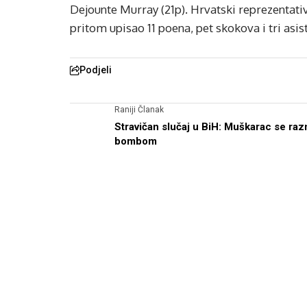
Dejounte Murray (21p). Hrvatski reprezentativ
pritom upisao 11 poena, pet skokova i tri asist
Podjeli
Raniji Članak
Stravičan slučaj u BiH: Muškarac se raz
bombom