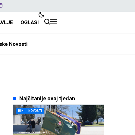
AVLJE
OGLASI
ske Novosti
Najčitanije ovaj tjedan
BIH
NOVOSTI