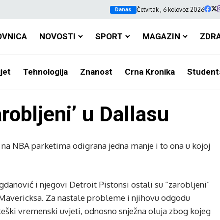
Četvrtak , 6 kolovoz 2026
Danas
OVNICA
NOVOSTI
SPORT
MAGAZIN
ZDR
jet
Tehnologija
Znanost
Crna Kronika
Student
robljeni’ u Dallasu
 na NBA parketima odigrana jedna manje i to ona u kojoj
anović i njegovi Detroit Pistonsi ostali su “zarobljeni”
d Mavericksa. Za nastale probleme i njihovu odgodu
eški vremenski uvjeti, odnosno snježna oluja zbog kojeg