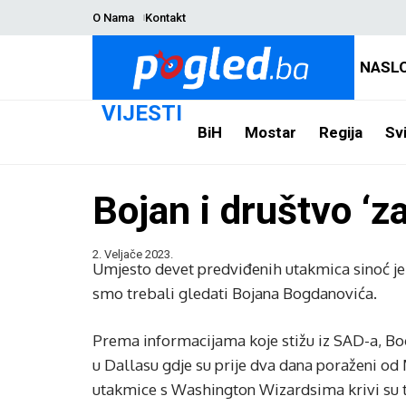
O Nama
Kontakt
NASL
VIJESTI
BiH
Mostar
Regija
Svi
Bojan i društvo ‘za
2. Veljače 2023.
Umjesto devet predviđenih utakmica sinoć je
smo trebali gledati Bojana Bogdanovića.
Prema informacijama koje stižu iz SAD-a, Bogd
u Dallasu gdje su prije dva dana poraženi o
utakmice s Washington Wizardsima krivi su t