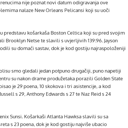
 trenucima nije poznat novi datum odigravanja ove
blemima nalaze New Orleans Pelicansi koji su uoči
u predstavu košarkaša Boston Celtica koji su pred svojim
Brooklyn Netse te slavili s uvjerljivih 139:96. Jayson
dili su domaći sastav, dok je kod gostiju najraspoloženiji
lisu smo gledali jedan potpuno drugačiji, puno napetiji
entru su nakon drame produžetaka porazili Golden State
pisao je 29 poena, 10 skokova i tri asistencije, a kod
Russell s 29, Anthony Edwards s 27 te Naz Reid s 24
enix Sunsi. Košarkaši Atlanta Hawksa slavili su sa
sreta s 23 poena, dok je kod gostiju najviše ubacio