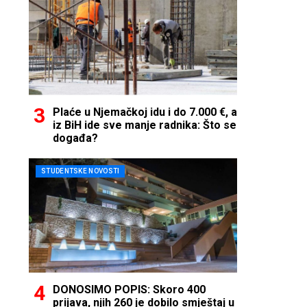
Plaće u Njemačkoj idu i do 7.000 €, a
iz BiH ide sve manje radnika: Što se
događa?
STUDENTSKE NOVOSTI
DONOSIMO POPIS: Skoro 400
prijava, njih 260 je dobilo smještaj u