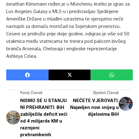
Jonathan Klinsmann rođen je u Münchenu, kratko je igrao za
Los Angeles Galaxy u MLS-u i predstavljao Sjedinjene
Američke Države u mlađim uzrastima te vjerojatno neće
nastupiti za domaću momčad na Svjetskom prvenstvu.
Ceseni se pridružio prije dvije godine, odigrao je više od 50
utakmica među vratnicama te trenira pod palicom bivšeg
braniča Arsenala, Chelseaja i engleske reprezentacije
Ashleya Colea.
Raniji Članak
Sljedeći Članak
NISMO SE U STANJU
NEĆETE VJEROVATI:
NI PREHRANITI: BiH
Najavljen novi snijeg u
zabilježila deficit veći
dijelovima BiH
od 4 milijarde KM u
razmjeni
prehrambenih