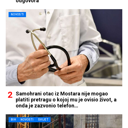
odgovora
NOVOSTI
Samohrani otac iz Mostara nije mogao
platiti pretragu o kojoj mu je ovisio život, a
onda je zazvonio telefon…
BIH
NOVOSTI
SVIJET