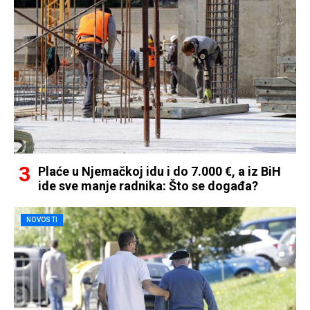
Plaće u Njemačkoj idu i do 7.000 €, a iz BiH
ide sve manje radnika: Što se događa?
NOVOSTI