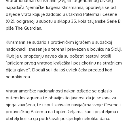
Vratar Jonathan Klinsmann (29), sin legendarnog bivšeg
napadača Njemačke Jürgena Klinsmanna, oporavlja se od
ozljede vrata koju je zadobio u utakmici Palerma i Cesene
(0:2), odigranoj u subotu u sklopu 35. kola talijanske Serie B,
piše The Guardian.
Klinsmann se sudario s protivničkim igračem u sudačkoj
nadoknadi, iznesen je s terena i prevezen u bolnicu na Siciliji.
Klub je u priopćenju naveo da su početni testovi otkrili
“prijelom prvog vratnog kralješka i posjekotinu na stražnjem
dijelu glave”. Dodali su i da još uvijek čeka pregled kod
neurokirurga.
Vratar američke nacionalnosti nakon ozljede se oglasio
putem Instagrama te obavijestio javnost da je sezona za
njega završena, te usput zahvalio navijačima svoje Cesene i
protivničkog Palerma na toplim željama, kao i prijateljima i
obitelji koji su ga podržavali posljednjih nekoliko dana.