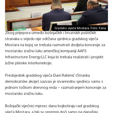
Gradsko vijeće Mostara. Foto: Fena
Zbog prijepora između bošnjačkih i hrvatskih političkih
stranaka u srijedu nije održana sjednica gradskog vijeća
Mostara na kojoj se trebala razmatrati dodjela koncesije za
mostarsku zračnu luku američkoj kompaniji AAFS
Infrastructure Energy LLC koja bi trebala realizirati i projekt
Južne plinske interkonekcije.
Predsjednik gradskog vijeća Đani Rahimić (Stranka
demokratske akcije) sazvao je izvanrednu sjednicu samo s
jednom točkom dnevnog reda – razmatranjem koncesije za
mostarsku zračnu luku.
Bošnjački vijećnici mjesec dana bojkotiraju rad gradskog
vijeća Mostara, a bili su spremni doći samo na današnju