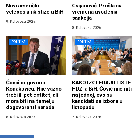
Novi američki
Cvijanović: Prošla su
veleposlanik stiže u BiH
vremena uvođenja
sankcija
9. Kolovoza 2026.
8. Kolovoza 2026.
POLITIKA
POLITIKA
Ćosić odgovorio
KAKO IZGLEDAJU LISTE
Konakoviću: Nije važno
HDZ-a BiH: Čović nije niti
treći ili pet entitet, ali
na jednoj, ovo su
mora biti na temelju
kandidati za izbore u
dogovora tri naroda
listopadu
8. Kolovoza 2026.
7. Kolovoza 2026.