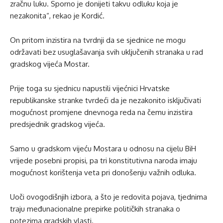
zračnu luku. Sporno je donijeti takvu odluku koja je
nezakonita“, rekao je Kordić.
On pritom inzistira na tvrdnji da se sjednice ne mogu
održavati bez usuglašavanja svih uključenih stranaka u rad
gradskog vijeća Mostar.
Prije toga su sjednicu napustili vijećnici Hrvatske
republikanske stranke tvrdeći da je nezakonito isključivati
mogućnost promjene dnevnoga reda na čemu inzistira
predsjednik gradskog vijeća.
Samo u gradskom vijeću Mostara u odnosu na cijelu BiH
vrijede posebni propisi, pa tri konstitutivna naroda imaju
mogućnost korištenja veta pri donošenju važnih odluka.
Uoči ovogodišnjih izbora, a što je redovita pojava, tjednima
traju međunacionalne prepirke političkih stranaka o
potezima gradskih vlasti.