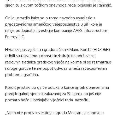
sjednicu s ovom točkom dnevnoga reda, pojasnio je Rahimić.
On je ustvrdio kako se o tome navodno usuglasio s
predstavnicima američkog veleposlanstva u BiH koje je
ranije podupiralo investicije kompanije AAFS Infrastructure
Energy LLC.
Hrvatski pak vijećnici i gradonačelnik Mario Kordić (HDZ BiH)
odbili su takvu mogućnost i inzistiraju na održavanju
redovnih sjednica gradskog vijeća na kojima bi se razmatrale
i druge goruće teme poput odvoza smeća i svakodnevnih
problema građana.
Kordić je istaknuo da će odluka o koncesiji biti donesena na
prvoj legalnoj sjednici zakazanoj za 19. lipnja, no još nije
poznato hoće li bošnjački vijećnici tada nazočiti.
„Nitko nije protiv investicija u gradu Mostaru, a napose u