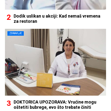
Dodik uslikan u akciji: Kad nemaš vremena
za restoran
ZDRAVLJE
DOKTORICA UPOZORAVA: Vrućine mogu
oštetiti bubrege, evo što trebate činiti