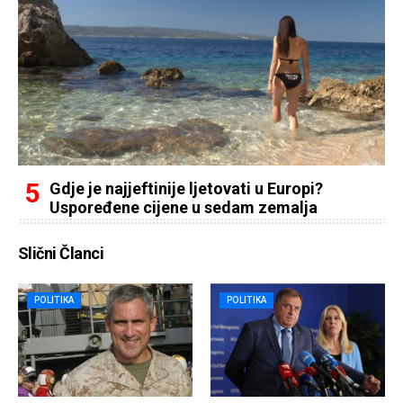
Gdje je najjeftinije ljetovati u Europi?
Uspoređene cijene u sedam zemalja
Slični Članci
POLITIKA
POLITIKA