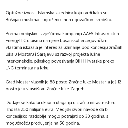
Optužbe iznosi i Islamska zajednica koja tvrdi kako su
Bošnjaci muslimani ugroženi u hercegovačkom središtu.
Prema medijskim izvješćimna kompanija AAFS Infrastructure
Energy LLC u pismu namjere bosanskohercegovačkim
vlastima iskazala je interes za uzimanje pod koncesiju zračnih
luka u Mostaru i Sarajevu uz razvoj projekta Južne
interkonekcije, plinskog povezivanja BiH i Hrvatske preko
LNG terminala na Krku.
Grad Mostar vlasnik je 88 posto Zračne luke Mostar, a još 12
posto je u vlasništvu Zračne luke Zagreb.
Dodaje se kako bi ukupna ulaganja u zračnu infrastrukturu
iznosila 250 milijuna eura. Medijski izvori navode da bi
koncesijsko razdoblje moglo potrajati do 30 godina, s
mogućnošću produljenja na 50 godina.