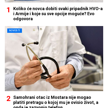
Koliko će novca dobiti svaki pripadnik HVO-a
i Armije i koje su sve opcije moguće? Evo
odgovora
NOVOSTI
Samohrani otac iz Mostara nije mogao
platiti pretragu o kojoj mu je ovisio život, a
onda je zazvonio telefon…