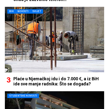
BIH
NOVOSTI
SVIJET
Plaće u Njemačkoj idu i do 7.000 €, a iz BiH
ide sve manje radnika: Što se događa?
STUDENTSKE NOVOSTI