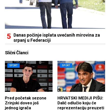
Danas počinje isplata uvećanih mirovina za
srpanj u Federaciji
Slični Članci
SPORT
SPORT
Pred početak sezone
HRVATSKI MEDIJI PIŠU:
Zrinjski doveo još
Dalić odlučio koju će
jednog igrača
reprezentaciju preuzeti