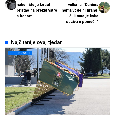
nakon što je Izrael
vulkana: "Danima
pristao na prekid vatre
nema vode ni hrane,
s Iranom
čuli smo je kako
doziva u pomoć…"
Najčitanije ovaj tjedan
BIH
NOVOSTI