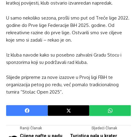
kratkoj povijesti, klub ostvario izvanredan napredak.
U samo nekoliko sezona, prošli smo put od Treće lige 2022.
godine do Prve lige Federacije BiH 2025. godine. Od
rekreativne razine do prve lige. Ostvarili smo sve ciljeve
koje smo si zadali – rekao je on.
Iz kluba navode kako su posebno zahvalni Gradu Stocu i
sponzorima koji su podržavali rad kluba.
Slijede pripreme za nove izazove u Prvoj ligi FBiH te
organizacija petog po redu, već pomalo tradicionalnog
turnira “Stolac Open 2025”.
Raniji Članak
Sljedeći Članak
Cijene nafte u padu
Turistica pala u krater