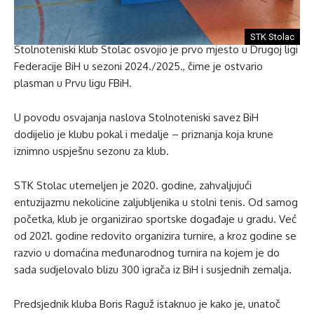
STK Stolac
Stolnoteniski klub Stolac osvojio je prvo mjesto u Drugoj ligi
Federacije BiH u sezoni 2024./2025., čime je ostvario
plasman u Prvu ligu FBiH.
U povodu osvajanja naslova Stolnoteniski savez BiH
dodijelio je klubu pokal i medalje – priznanja koja krune
iznimno uspješnu sezonu za klub.
STK Stolac utemeljen je 2020. godine, zahvaljujući
entuzijazmu nekolicine zaljubljenika u stolni tenis. Od samog
početka, klub je organizirao sportske događaje u gradu. Već
od 2021. godine redovito organizira turnire, a kroz godine se
razvio u domaćina međunarodnog turnira na kojem je do
sada sudjelovalo blizu 300 igrača iz BiH i susjednih zemalja.
Predsjednik kluba Boris Raguž istaknuo je kako je, unatoč