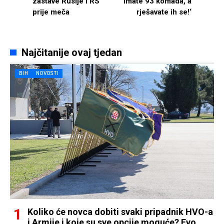
zastave Rusije i RS
‘Imate 93 komada, a
prije meča
rješavate ih se!‘
Najčitanije ovaj tjedan
BIH
NOVOSTI
Koliko će novca dobiti svaki pripadnik HVO-a
i Armije i koje su sve opcije moguće? Evo