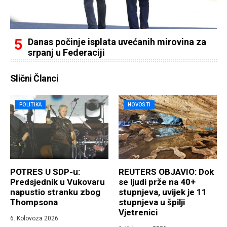
Danas počinje isplata uvećanih mirovina za
srpanj u Federaciji
Slični Članci
POLITIKA
NOVOSTI
POTRES U SDP-u:
REUTERS OBJAVIO: Dok
Predsjednik u Vukovaru
se ljudi prže na 40+
napustio stranku zbog
stupnjeva, uvijek je 11
Thompsona
stupnjeva u špilji
Vjetrenici
6. Kolovoza 2026.