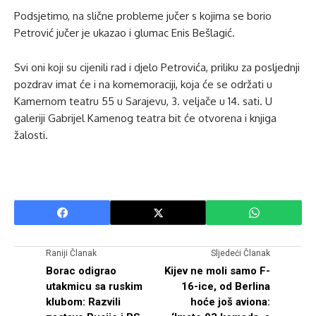
Podsjetimo, na slične probleme jučer s kojima se borio
Petrović jučer je ukazao i glumac Enis Bešlagić.
Svi oni koji su cijenili rad i djelo Petrovića, priliku za posljednji
pozdrav imat će i na komemoraciji, koja će se održati u
Kamernom teatru 55 u Sarajevu, 3. veljače u 14. sati. U
galeriji Gabrijel Kamenog teatra bit će otvorena i knjiga
žalosti.
Raniji Članak
Sljedeći Članak
Borac odigrao
Kijev ne moli samo F-
utakmicu sa ruskim
16-ice, od Berlina
klubom: Razvili
hoće još aviona: