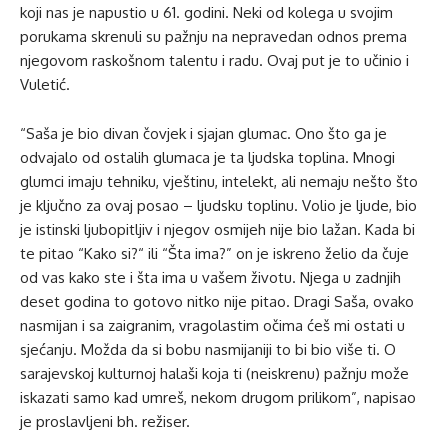
koji nas je napustio u 61. godini. Neki od kolega u svojim
porukama skrenuli su pažnju na nepravedan odnos prema
njegovom raskošnom talentu i radu. Ovaj put je to učinio i
Vuletić.
“Saša je bio divan čovjek i sjajan glumac. Ono što ga je
odvajalo od ostalih glumaca je ta ljudska toplina. Mnogi
glumci imaju tehniku, vještinu, intelekt, ali nemaju nešto što
je ključno za ovaj posao – ljudsku toplinu. Volio je ljude, bio
je istinski ljubopitljiv i njegov osmijeh nije bio lažan. Kada bi
te pitao “Kako si?“ ili “Šta ima?” on je iskreno želio da čuje
od vas kako ste i šta ima u vašem životu. Njega u zadnjih
deset godina to gotovo nitko nije pitao. Dragi Saša, ovako
nasmijan i sa zaigranim, vragolastim očima ćeš mi ostati u
sjećanju. Možda da si bobu nasmijaniji to bi bio više ti. O
sarajevskoj kulturnoj halaši koja ti (neiskrenu) pažnju može
iskazati samo kad umreš, nekom drugom prilikom”, napisao
je proslavljeni bh. režiser.