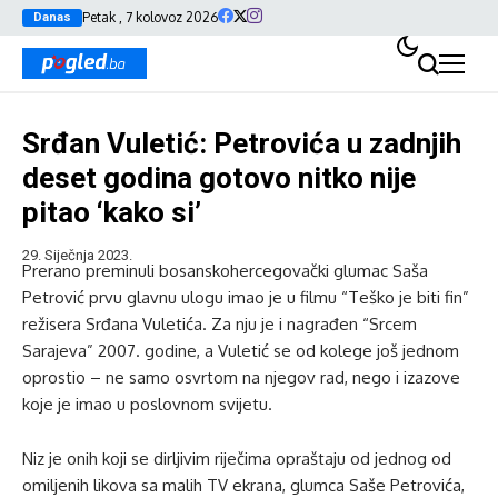
Petak , 7 kolovoz 2026
Danas
Srđan Vuletić: Petrovića u zadnjih
deset godina gotovo nitko nije
pitao ‘kako si’
29. Siječnja 2023.
Prerano preminuli bosanskohercegovački glumac Saša
Petrović prvu glavnu ulogu imao je u filmu “Teško je biti fin”
režisera Srđana Vuletića. Za nju je i nagrađen “Srcem
Sarajeva” 2007. godine, a Vuletić se od kolege još jednom
oprostio – ne samo osvrtom na njegov rad, nego i izazove
koje je imao u poslovnom svijetu.
Niz je onih koji se dirljivim riječima opraštaju od jednog od
omiljenih likova sa malih TV ekrana, glumca Saše Petrovića,