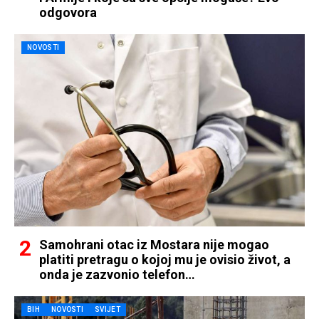
odgovora
NOVOSTI
Samohrani otac iz Mostara nije mogao
platiti pretragu o kojoj mu je ovisio život, a
onda je zazvonio telefon…
BIH
NOVOSTI
SVIJET