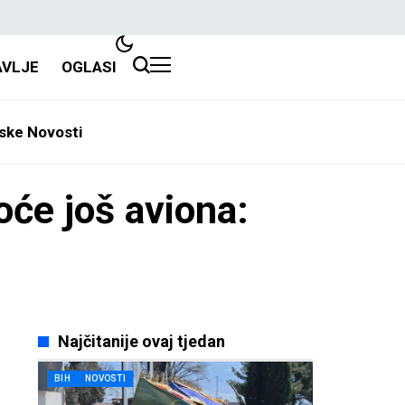
AVLJE
OGLASI
ske Novosti
oće još aviona:
Najčitanije ovaj tjedan
BIH
NOVOSTI