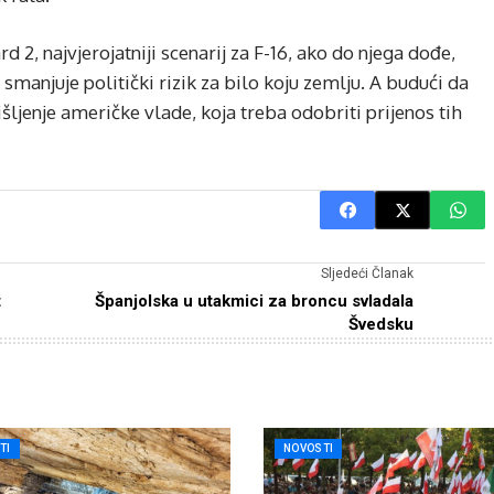
2, najvjerojatniji scenarij za F-16, ako do njega dođe,
 smanjuje politički rizik za bilo koju zemlju. A budući da
išljenje američke vlade, koja treba odobriti prijenos tih
Sljedeći Članak
t
Španjolska u utakmici za broncu svladala
Švedsku
TI
NOVOSTI