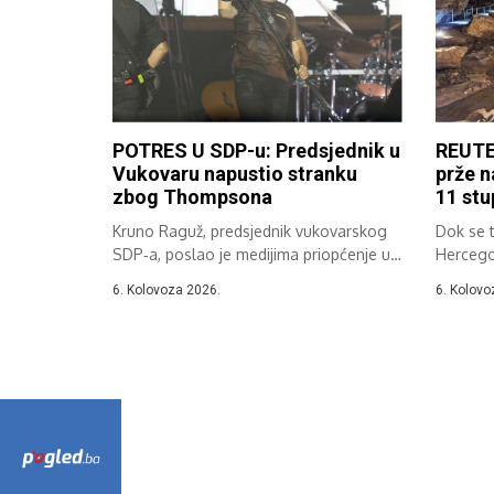
POTRES U SDP-u: Predsjednik u
REUTE
Vukovaru napustio stranku
prže n
zbog Thompsona
11 stu
Kruno Raguž, predsjednik vukovarskog
Dok se 
SDP‑a, poslao je medijima priopćenje u
Hercegov
kojem je...
Celzija,..
6. Kolovoza 2026.
6. Kolovo