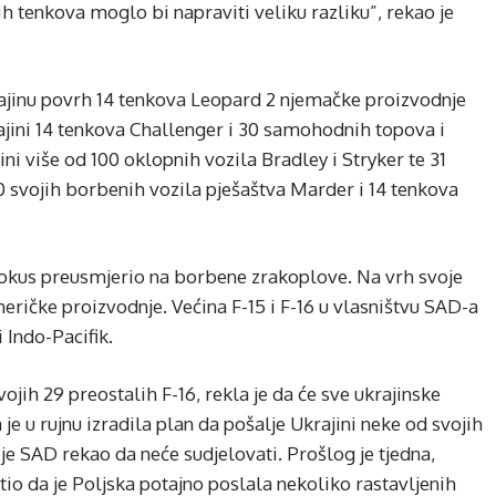
h tenkova moglo bi napraviti veliku razliku”, rekao je
rajinu povrh 14 tenkova Leopard 2 njemačke proizvodnje
krajini 14 tenkova Challenger i 30 samohodnih topova i
ni više od 100 oklopnih vozila Bradley i Stryker te 31
svojih borbenih vozila pješaštva Marder i 14 tenkova
fokus preusmjerio na borbene zrakoplove. Na vrh svoje
 američke proizvodnje. Većina F-15 i F-16 u vlasništvu SAD-a
 Indo-Pacifik.
jih 29 preostalih F-16, rekla je da će sve ukrajinske
e u rujnu izradila plan da pošalje Ukrajini neke od svojih
 je SAD rekao da neće sudjelovati. Prošlog je tjedna,
io da je Poljska potajno poslala nekoliko rastavljenih