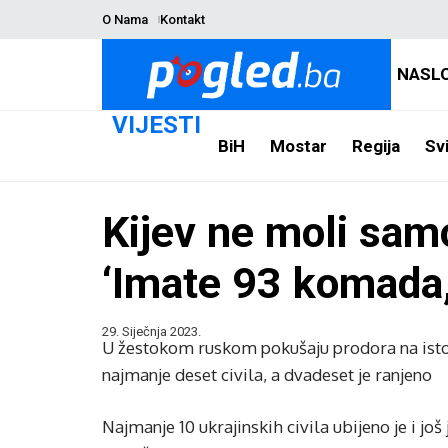
O Nama
Kontakt
NASL
VIJESTI
BiH
Mostar
Regija
Svi
Kijev ne moli samo
‘Imate 93 komada, 
29. Siječnja 2023.
U žestokom ruskom pokušaju prodora na istok
najmanje deset civila, a dvadeset je ranjeno
Najmanje 10 ukrajinskih civila ubijeno je i jo