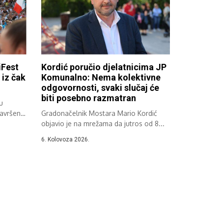
Fest
Kordić poručio djelatnicima JP
iz čak
Komunalno: Nema kolektivne
odgovornosti, svaki slučaj će
biti posebno razmatran
u
završen
Gradonačelnik Mostara Mario Kordić
objavio je na mrežama da jutros od 8...
6. Kolovoza 2026.