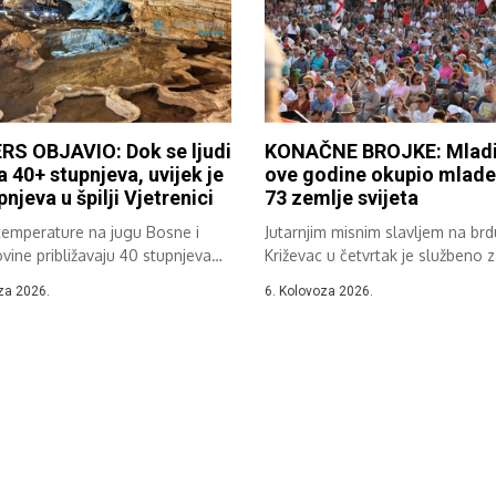
RS OBJAVIO: Dok se ljudi
KONAČNE BROJKE: Mladi
a 40+ stupnjeva, uvijek je
ove godine okupio mlade 
pnjeva u špilji Vjetrenici
73 zemlje svijeta
temperature na jugu Bosne i
Jutarnjim misnim slavljem na brd
ine približavaju 40 stupnjeva
Križevac u četvrtak je službeno 
.
37....
za 2026.
6. Kolovoza 2026.