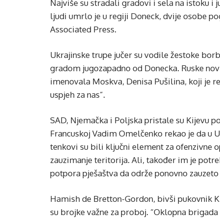
Najviše su stradali gradovi i sela na istoku i
ljudi umrlo je u regiji Doneck, dvije osobe pog
Associated Press.
Ukrajinske trupe jučer su vodile žestoke bo
gradom jugozapadno od Donecka. Ruske novinsk
imenovala Moskva, Denisa Pušilina, koji je 
uspjeh za nas”.
SAD, Njemačka i Poljska pristale su Kijevu po
Francuskoj Vadim Omelčenko rekao je da u U
tenkovi su bili ključni element za ofenzivne o
zauzimanje teritorija. Ali, također im je pot
potpora pješaštva da održe ponovno zauzeto 
Hamish de Bretton-Gordon, bivši pukovnik Kra
su brojke važne za proboj. “Oklopna brigada 