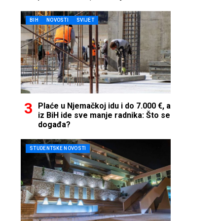
telefon…
BIH
NOVOSTI
SVIJET
Plaće u Njemačkoj idu i do 7.000 €, a
iz BiH ide sve manje radnika: Što se
događa?
STUDENTSKE NOVOSTI