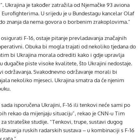
”. Ukrajina je također zatražila od Njemačke 93 aviona
 i Eurofighterima. U srijedu je u Bundestagu kancelar Olaf
o do znanja da nema govora o borbenim zrakoplovima.”
osigurati F-16, ostaje pitanje prevladavanja značajnih
operativni. Obuka bi mogla trajati od nekoliko tjedana do
atim bi Ukrajina morala odrediti kako i gdje upravlja
 dugačke piste visoke kvalitete, što Ukrajini nedostaje.
avi održavanja. Svakodnevno održavanje morali bi
trajala nekoliko mjeseci. Ukrajina smatra da će njenim
buku.
sada isporučena Ukrajini, F-16 ili tenkovi neće sami po
 bih rekao da mijenjaju situaciju”, rekao je CNN-u Tim
 za strateške studije. “Tenkovi, trupe, sustavi dugog
tavanja ruskih radarskih sustava – u kombinaciji s F-16
 rata.”