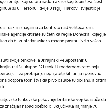
 jugu zemlje, koji su bili nadomak ruskog topništva. Šest
inule su u Hersonu i dvije u regiji Harkov, izvijestio je
rbe s ruskim snagama za kontrolu nad Vuhledarom,
e agencije citirale su čelnika regije Donecka, kojeg je
rekao da bi Vuhledar uskoro mogao postati “vrlo važan
slati svoje tenkove, a ukrajinski veleposlanik u
krajinu stiže ukupno 321 tenk. U modernom ratovanju
peracije – za probijanje neprijateljskih linija i ponovno
rebna potpora topništva da prvo oslabe tu obranu, a zatim
tlo.
ljevske tenkovske pukovnije britanske vojske, ističe da
za značajan napad obično bi uključivala najmanje 70