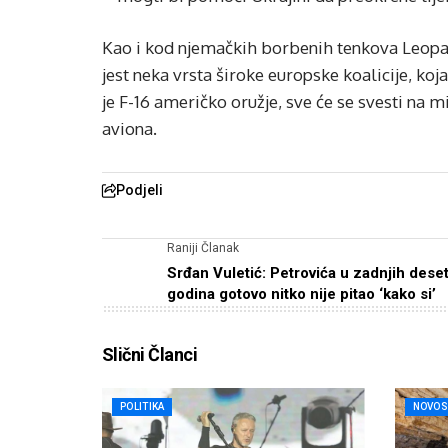
Kao i kod njemačkih borbenih tenkova Leopard 
jest neka vrsta široke europske koalicije, koja
je F-16 američko oružje, sve će se svesti na m
aviona.
Podjeli
Raniji Članak
Srđan Vuletić: Petrovića u zadnjih dese
godina gotovo nitko nije pitao ‘kako si’
Slični Članci
POLITIKA
NOVOS