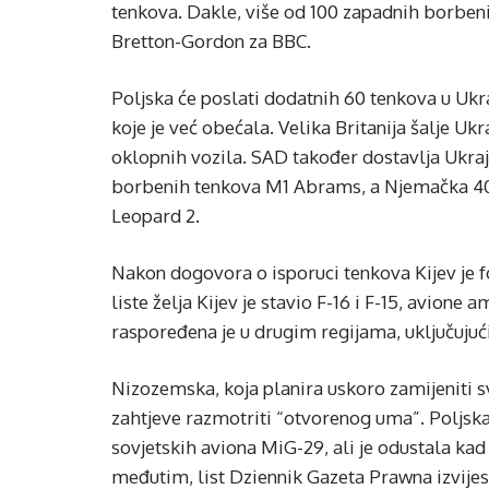
tenkova. Dakle, više od 100 zapadnih borbeni
Bretton-Gordon za BBC.
Poljska će poslati dodatnih 60 tenkova u Uk
koje je već obećala. Velika Britanija šalje U
oklopnih vozila. SAD također dostavlja Ukraji
borbenih tenkova M1 Abrams, a Njemačka 40 
Leopard 2.
Nakon dogovora o isporuci tenkova Kijev je 
liste želja Kijev je stavio F-16 i F-15, avione
raspoređena je u drugim regijama, uključujući
Nizozemska, koja planira uskoro zamijeniti svo
zahtjeve razmotriti “otvorenog uma”. Poljska j
sovjetskih aviona MiG-29, ali je odustala kad
međutim, list Dziennik Gazeta Prawna izvijest