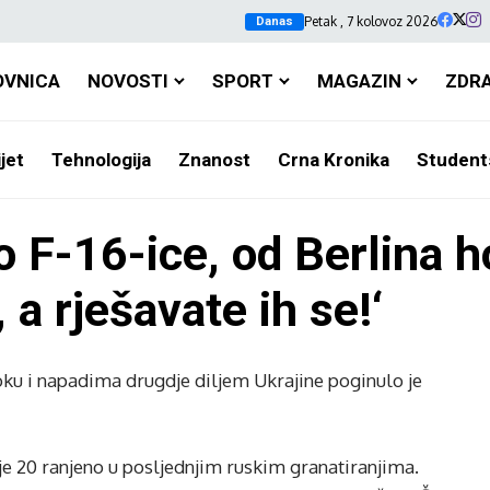
Petak , 7 kolovoz 2026
Danas
OVNICA
NOVOSTI
SPORT
MAGAZIN
ZDR
jet
Tehnologija
Znanost
Crna Kronika
Student
 F-16-ice, od Berlina h
a rješavate ih se!‘
u i napadima drugdje diljem Ukrajine poginulo je
š je 20 ranjeno u posljednjim ruskim granatiranjima.