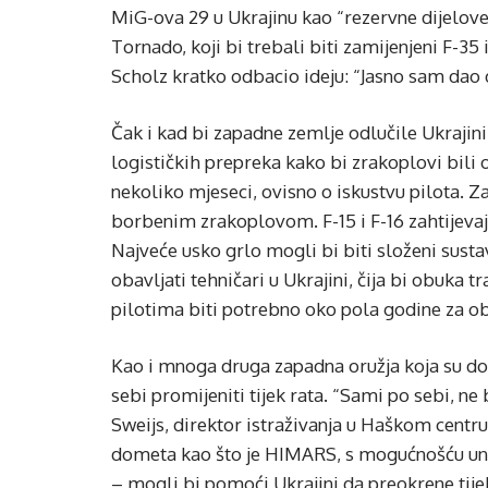
MiG-ova 29 u Ukrajinu kao “rezervne dijelove
Tornado, koji bi trebali biti zamijenjeni F-35
Scholz kratko odbacio ideju: “Jasno sam da
Čak i kad bi zapadne zemlje odlučile Ukrajini 
logističkih prepreka kako bi zrakoplovi bili 
nekoliko mjeseci, ovisno o iskustvu pilota. Z
borbenim zrakoplovom. F-15 i F-16 zahtijevaju
Najveće usko grlo mogli bi biti složeni sust
obavljati tehničari u Ukrajini, čija bi obuka 
pilotima biti potrebno oko pola godine za o
Kao i mnoga druga zapadna oružja koja su do 
sebi promijeniti tijek rata. “Sami po sebi, ne
Sweijs, direktor istraživanja u Haškom centru
dometa kao što je HIMARS, s mogućnošću uniš
– mogli bi pomoći Ukrajini da preokrene tijek