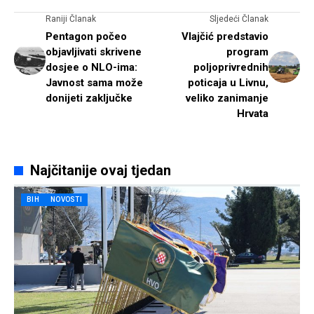
Raniji Članak
Sljedeći Članak
Pentagon počeo
Vlajčić predstavio
objavljivati skrivene
program
dosjee o NLO-ima:
poljoprivrednih
Javnost sama može
poticaja u Livnu,
donijeti zaključke
veliko zanimanje
Hrvata
Najčitanije ovaj tjedan
BIH
NOVOSTI