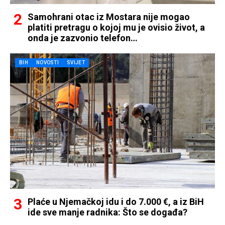
Samohrani otac iz Mostara nije mogao
platiti pretragu o kojoj mu je ovisio život, a
onda je zazvonio telefon…
BIH
NOVOSTI
SVIJET
Plaće u Njemačkoj idu i do 7.000 €, a iz BiH
ide sve manje radnika: Što se događa?