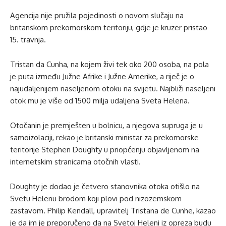
Agencija nije pružila pojedinosti o novom slučaju na
britanskom prekomorskom teritoriju, gdje je kruzer pristao
15. travnja.
Tristan da Cunha, na kojem živi tek oko 200 osoba, na pola
je puta između Južne Afrike i Južne Amerike, a riječ je o
najudaljenijem naseljenom otoku na svijetu. Najbliži naseljeni
otok mu je više od 1500 milja udaljena Sveta Helena.
Otočanin je premješten u bolnicu, a njegova supruga je u
samoizolaciji, rekao je britanski ministar za prekomorske
teritorije Stephen Doughty u priopćenju objavljenom na
internetskim stranicama otočnih vlasti.
Doughty je dodao je četvero stanovnika otoka otišlo na
Svetu Helenu brodom koji plovi pod nizozemskom
zastavom. Philip Kendall, upravitelj Tristana de Cunhe, kazao
je da im je preporučeno da na Svetoj Heleni iz opreza budu