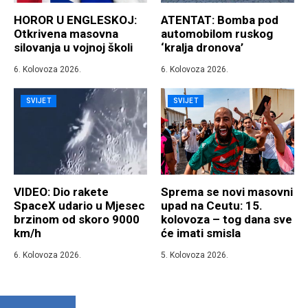
HOROR U ENGLESKOJ:
ATENTAT: Bomba pod
Otkrivena masovna
automobilom ruskog
silovanja u vojnoj školi
‘kralja dronova’
6. Kolovoza 2026.
6. Kolovoza 2026.
SVIJET
SVIJET
VIDEO: Dio rakete
Sprema se novi masovni
SpaceX udario u Mjesec
upad na Ceutu: 15.
brzinom od skoro 9000
kolovoza – tog dana sve
km/h
će imati smisla
6. Kolovoza 2026.
5. Kolovoza 2026.