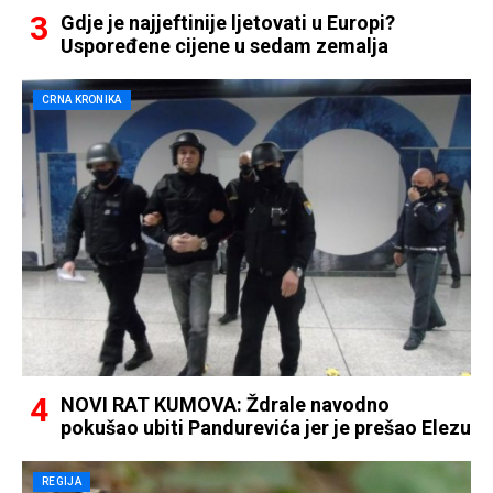
Gdje je najjeftinije ljetovati u Europi?
Uspoređene cijene u sedam zemalja
CRNA KRONIKA
NOVI RAT KUMOVA: Ždrale navodno
pokušao ubiti Pandurevića jer je prešao Elezu
REGIJA