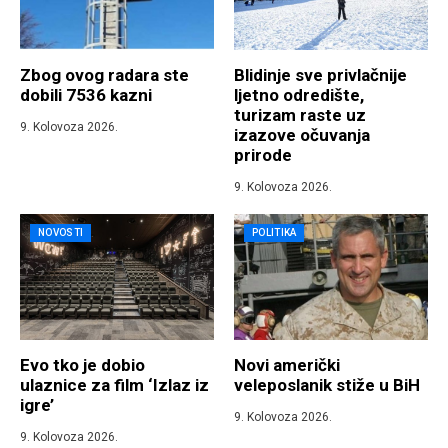
Zbog ovog radara ste
Blidinje sve privlačnije
dobili 7536 kazni
ljetno odredište,
turizam raste uz
9. Kolovoza 2026.
izazove očuvanja
prirode
9. Kolovoza 2026.
NOVOSTI
POLITIKA
Evo tko je dobio
Novi američki
ulaznice za film ‘Izlaz iz
veleposlanik stiže u BiH
igre’
9. Kolovoza 2026.
9. Kolovoza 2026.