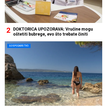
DOKTORICA UPOZORAVA: Vrućine mogu
oštetiti bubrege, evo što trebate činiti
GOSPODARSTVO