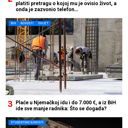
platiti pretragu o kojoj mu je ovisio život, a
onda je zazvonio telefon…
BIH
NOVOSTI
SVIJET
Plaće u Njemačkoj idu i do 7.000 €, a iz BiH
ide sve manje radnika: Što se događa?
STUDENTSKE NOVOSTI