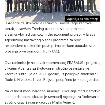
Agencija za školovanja
U Agenciji za školovanje i stručno usavršavanje kadrova u
petak je završen Trening trenera u sklopu projekta
Erasmus+Joined curriculum development project – Izrada
zajedničkog nastavnog plana i programa za prve
respondere o taktičkim postupcima prilikom uporabe sile i
pružanja prve pomoći (FIRST-TAC).
Ova radionica je nastavak spomenutog ERASMUS+ projekta,
u kojem Agencija za školovanje i stručno usavršavanje
kadrova sudjeluje od 2023. godine, uz policijske akademije i
škole iz Hrvatske, Litve i Poljske, priopćeno je iz te agencije.
Na važnost međunarodne suradnje i usvajanja međunarodnih
standarda obuke ukazao je ravnatelj Agencije za školovanje i
stručno usavršavanje kadrova Marko Vujević.