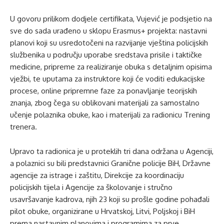
U govoru prilikom dodjele certifikata, Vujević je podsjetio na
sve do sada urađeno u sklopu Erasmus+ projekta: nastavni
planovi koji su usredotočeni na razvijanje vještina policijskih
službenika u području uporabe sredstava prisile i taktičke
medicine, pripreme za realiziranje obuka s detaljnim opisima
vježbi, te uputama za instruktore koji će voditi edukacijske
procese, online pripremne faze za ponavljanje teorijskih
znanja, zbog čega su oblikovani materijali za samostalno
učenje polaznika obuke, kao i materijali za radionicu Trening
trenera.
Upravo ta radionica je u proteklih tri dana održana u Agenciji,
a polaznici su bili predstavnici Granične policije BiH, Državne
agencije za istrage i zaštitu, Direkcije za koordinaciju
policijskih tijela i Agencije za školovanje i stručno
usavršavanje kadrova, njih 23 koji su prošle godine pohađali
pilot obuke, organizirane u Hrvatskoj, Litvi, Poljskoj i BiH
prema nastavnim planovima i programima za prve