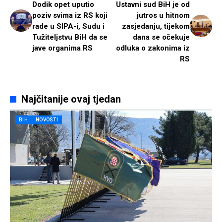
Dodik opet uputio
Ustavni sud BiH je od
poziv svima iz RS koji
jutros u hitnom
rade u SIPA-i, Sudu i
zasjedanju, tijekom
Tužiteljstvu BiH da se
dana se očekuje
jave organima RS
odluka o zakonima iz
RS
Najčitanije ovaj tjedan
BIH
NOVOSTI