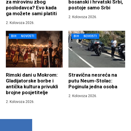
za mirovinu zbog
bosanski i hrvatski Srbi,
poslodavca? Evo kada
postoje samo Srbi
ga možete sami platiti
2. Kolovoza 2026.
2. Kolovoza 2026.
BIH
NOVOSTI
BIH
NOVOSTI
Rimski dani u Mokrom:
Stravična nesreća na
Gladijatorske borbe i
putu Neum-Stolac:
antička kultura privukli
Poginula jedna osoba
brojne posjetitelje
2. Kolovoza 2026.
2. Kolovoza 2026.