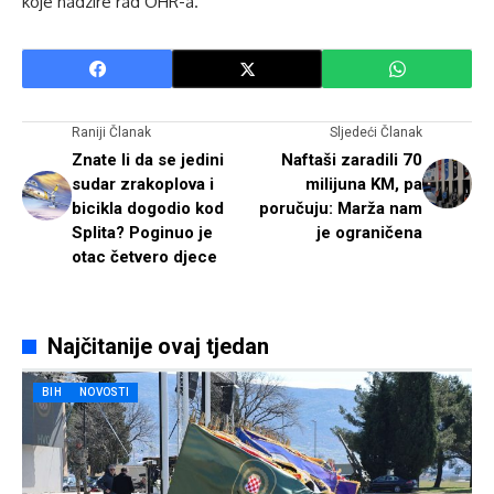
koje nadzire rad OHR-a.
Raniji Članak
Sljedeći Članak
Znate li da se jedini
Naftaši zaradili 70
sudar zrakoplova i
milijuna KM, pa
bicikla dogodio kod
poručuju: Marža nam
Splita? Poginuo je
je ograničena
otac četvero djece
Najčitanije ovaj tjedan
BIH
NOVOSTI