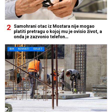
Samohrani otac iz Mostara nije mogao
platiti pretragu o kojoj mu je ovisio život, a
onda je zazvonio telefon…
BIH
NOVOSTI
SVIJET