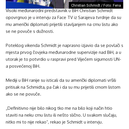
Christian Schmidt / Foto: Fena
Visoki međunarodni predstavnik u BiH Christian Schmidt
opovrgnuo je u intervju za Face TV iz Sarajeva tvrdnje da su
mu američki diplomati prijetili stavljanjem na crnu listu ako
se ne povuče s dužnosti.
Poteklog vikenda Schmidt je naprasno izjavio da se povlači s
mjesta prvog čovjeka međunarodne supervizije nad BiH, a u
utorak je to potvrdio u raspravi pred Vijećem sigurnosti UN-
a posvećenoj BiH.
Mediji u BiH ranije su isticali da su američki diplomati vršili
pritisak na Schmidta, pa čak i da su mu prijetili crnom listom
ako se ne povuče.
„Definitivno nije bilo nikog tko me na bilo koji način htio
staviti na neku crnu listu ili nešto slično. U svakom slučaju,
nitko mi to nije rekao“, rekao je Schmidt u intervju.