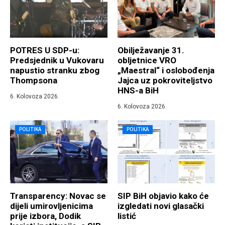
POTRES U SDP-u:
Obilježavanje 31.
Predsjednik u Vukovaru
obljetnice VRO
napustio stranku zbog
„Maestral“ i oslobođenja
Thompsona
Jajca uz pokroviteljstvo
HNS-a BiH
6. Kolovoza 2026.
6. Kolovoza 2026.
POLITIKA
POLITIKA
Transparency: Novac se
SIP BiH objavio kako će
dijeli umirovljenicima
izgledati novi glasački
prije izbora, Dodik
listić