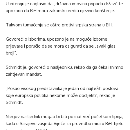
U intervju je naglasio da „državna imovina pripada državi“ te
upozorio da BiH mora zakonski urediti njezino korištenje.
Takvom tumačenju se oštro protivi srpska strana u BiH.
Govoreći o izborima, upozorio je na moguće izborne
prijevare i poručio da se mora osigurati da se „svaki glas
broji“.
Schmidt je, govoreći o nasljedniku, rekao da ga čeka iznimno
zahtjevan mandat.
„Posao visokog predstavnika je jedan od najtežih poslova
koje europska politika nekome može dodijeliti“, rekao je
Schmidt.
Njegov nasljednik mogao bi biti poznat već početkom lipnja,
kada u Sarajevu zasjeda Vijeće za provedbu mira u BiH, tijelo