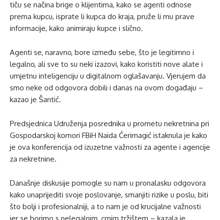
tiču se načina brige o klijentima, kako se agenti odnose
prema kupcu, isprate li kupca do kraja, pruže li mu prave
informacije, kako animiraju kupce i slično.
Agenti se, naravno, bore između sebe, što je legitimno i
legalno, ali sve to su neki izazovi, kako koristiti nove alate i
umjetnu inteligenciju u digitalnom oglašavanju. Vjerujem da
smo neke od odgovora dobili i danas na ovom događaju –
kazao je Šantić.
Predsjednica Udruženja posrednika u prometu nekretnina pri
Gospodarskoj komori FBiH Naida Ćerimagić istaknula je kako
je ova konferencija od izuzetne važnosti za agente i agencije
za nekretnine.
Današnje diskusije pomogle su nam u pronalasku odgovora
kako unaprijediti svoje poslovanje, smanjiti rizike u poslu, biti
što bolji i profesionalniji, a to nam je od krucijalne važnosti
jer se borimo s nelegalnim, crnim tržištem – kazala je