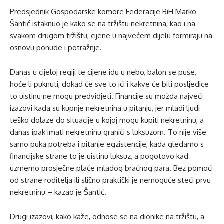
Predsjednik Gospodarske komore Federacije BiH Marko
Šantić istaknuo je kako se na tržištu nekretnina, kao i na
svakom drugom tržištu, cijene u najvećem dijelu formiraju na
osnovu ponude i potražnje.
Danas u cijeloj regiji te cijene idu u nebo, balon se puše,
hoće li puknuti, dokad će sve to ići i kakve će biti posljedice
to uistinu ne mogu predvidjeti. Financije su možda najveći
izazovi kada su kupnje nekretnina u pitanju, jer mladi ljudi
teško dolaze do situacije u kojoj mogu kupiti nekretninu, a
danas ipak imati nekretninu graniči s luksuzom. To nije više
samo puka potreba i pitanje egzistencije, kada gledamo s
financijske strane to je uistinu luksuz, a pogotovo kad
uzmemo prosječne plaće mladog bračnog para. Bez pomoći
od strane roditelja ili slično praktički je nemoguće steći prvu
nekretninu – kazao je Šantić.
Drugi izazovi, kako kaže, odnose se na dionike na tržištu, a