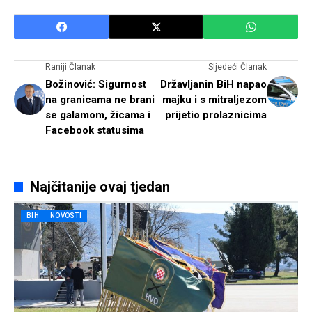
Raniji Članak
Sljedeći Članak
Božinović: Sigurnost
Državljanin BiH napao
na granicama ne brani
majku i s mitraljezom
se galamom, žicama i
prijetio prolaznicima
Facebook statusima
Najčitanije ovaj tjedan
BIH
NOVOSTI