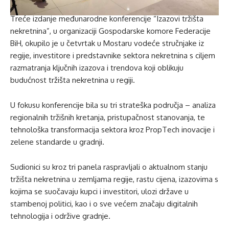
Treće izdanje međunarodne konferencije “Izazovi tržišta
nekretnina”, u organizaciji Gospodarske komore Federacije
BiH, okupilo je u četvrtak u Mostaru vodeće stručnjake iz
regije, investitore i predstavnike sektora nekretnina s ciljem
razmatranja ključnih izazova i trendova koji oblikuju
budućnost tržišta nekretnina u regiji.
U fokusu konferencije bila su tri strateška područja – analiza
regionalnih tržišnih kretanja, pristupačnost stanovanja, te
tehnološka transformacija sektora kroz PropTech inovacije i
zelene standarde u gradnji.
Sudionici su kroz tri panela raspravljali o aktualnom stanju
tržišta nekretnina u zemljama regije, rastu cijena, izazovima s
kojima se suočavaju kupci i investitori, ulozi države u
stambenoj politici, kao i o sve većem značaju digitalnih
tehnologija i održive gradnje.