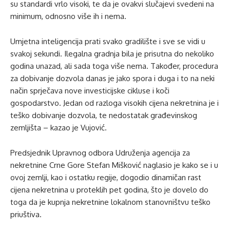
su standardi vrlo visoki, te da je ovakvi slučajevi svedeni na
minimum, odnosno više ih i nema.
Umjetna inteligencija prati svako gradilište i sve se vidi u
svakoj sekundi. Ilegalna gradnja bila je prisutna do nekoliko
godina unazad, ali sada toga više nema. Također, procedura
za dobivanje dozvola danas je jako spora i duga i to na neki
način sprječava nove investicijske cikluse i koči
gospodarstvo. Jedan od razloga visokih cijena nekretnina je i
teško dobivanje dozvola, te nedostatak građevinskog
zemljišta – kazao je Vujović.
Predsjednik Upravnog odbora Udruženja agencija za
nekretnine Crne Gore Stefan Mišković naglasio je kako se i u
ovoj zemlji, kao i ostatku regije, dogodio dinamičan rast
cijena nekretnina u proteklih pet godina, što je dovelo do
toga da je kupnja nekretnine lokalnom stanovništvu teško
priuštiva.