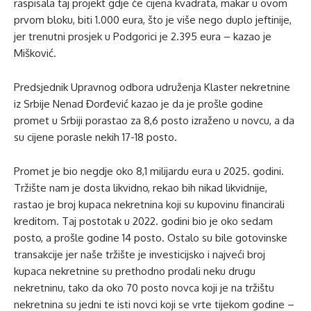
raspisala taj projekt gdje će cijena kvadrata, makar u ovom
prvom bloku, biti 1.000 eura, što je više nego duplo jeftinije,
jer trenutni prosjek u Podgorici je 2.395 eura – kazao je
Mišković.
Predsjednik Upravnog odbora udruženja Klaster nekretnine
iz Srbije Nenad Đorđević kazao je da je prošle godine
promet u Srbiji porastao za 8,6 posto izraženo u novcu, a da
su cijene porasle nekih 17-18 posto.
Promet je bio negdje oko 8,1 milijardu eura u 2025. godini.
Tržište nam je dosta likvidno, rekao bih nikad likvidnije,
rastao je broj kupaca nekretnina koji su kupovinu financirali
kreditom. Taj postotak u 2022. godini bio je oko sedam
posto, a prošle godine 14 posto. Ostalo su bile gotovinske
transakcije jer naše tržište je investicijsko i najveći broj
kupaca nekretnine su prethodno prodali neku drugu
nekretninu, tako da oko 70 posto novca koji je na tržištu
nekretnina su jedni te isti novci koji se vrte tijekom godine –