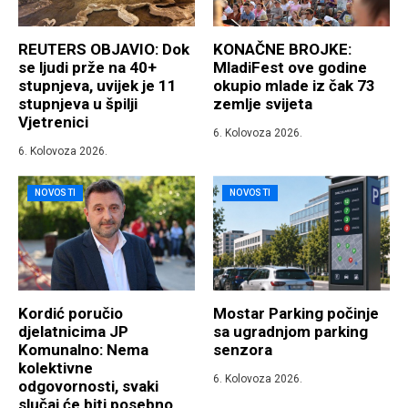
REUTERS OBJAVIO: Dok
KONAČNE BROJKE:
se ljudi prže na 40+
MladiFest ove godine
stupnjeva, uvijek je 11
okupio mlade iz čak 73
stupnjeva u špilji
zemlje svijeta
Vjetrenici
6. Kolovoza 2026.
6. Kolovoza 2026.
NOVOSTI
NOVOSTI
Kordić poručio
Mostar Parking počinje
djelatnicima JP
sa ugradnjom parking
Komunalno: Nema
senzora
kolektivne
6. Kolovoza 2026.
odgovornosti, svaki
slučaj će biti posebno