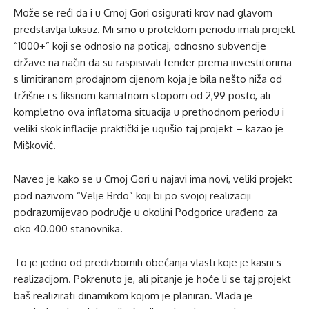
Može se reći da i u Crnoj Gori osigurati krov nad glavom
predstavlja luksuz. Mi smo u proteklom periodu imali projekt
“1000+” koji se odnosio na poticaj, odnosno subvencije
države na način da su raspisivali tender prema investitorima
s limitiranom prodajnom cijenom koja je bila nešto niža od
tržišne i s fiksnom kamatnom stopom od 2,99 posto, ali
kompletno ova inflatorna situacija u prethodnom periodu i
veliki skok inflacije praktički je ugušio taj projekt – kazao je
Mišković.
Naveo je kako se u Crnoj Gori u najavi ima novi, veliki projekt
pod nazivom “Velje Brdo” koji bi po svojoj realizaciji
podrazumijevao područje u okolini Podgorice urađeno za
oko 40.000 stanovnika.
To je jedno od predizbornih obećanja vlasti koje je kasni s
realizacijom. Pokrenuto je, ali pitanje je hoće li se taj projekt
baš realizirati dinamikom kojom je planiran. Vlada je