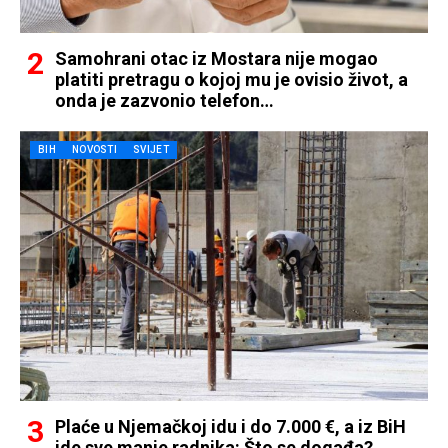
Samohrani otac iz Mostara nije mogao
platiti pretragu o kojoj mu je ovisio život, a
onda je zazvonio telefon…
BIH
NOVOSTI
SVIJET
Plaće u Njemačkoj idu i do 7.000 €, a iz BiH
ide sve manje radnika: Što se događa?