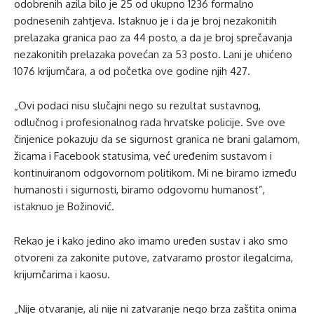
odobrenih azila bilo je 25 od ukupno 1236 formalno
podnesenih zahtjeva. Istaknuo je i da je broj nezakonitih
prelazaka granica pao za 44 posto, a da je broj sprečavanja
nezakonitih prelazaka povećan za 53 posto. Lani je uhićeno
1076 krijumčara, a od početka ove godine njih 427.
„Ovi podaci nisu slučajni nego su rezultat sustavnog,
odlučnog i profesionalnog rada hrvatske policije. Sve ove
činjenice pokazuju da se sigurnost granica ne brani galamom,
žicama i Facebook statusima, već uređenim sustavom i
kontinuiranom odgovornom politikom. Mi ne biramo između
humanosti i sigurnosti, biramo odgovornu humanost”,
istaknuo je Božinović.
Rekao je i kako jedino ako imamo uređen sustav i ako smo
otvoreni za zakonite putove, zatvaramo prostor ilegalcima,
krijumčarima i kaosu.
„Nije otvaranje, ali nije ni zatvaranje nego brza zaštita onima