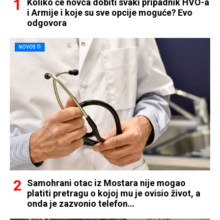
Koliko će novca dobiti svaki pripadnik HVO-a
i Armije i koje su sve opcije moguće? Evo
odgovora
NOVOSTI
Samohrani otac iz Mostara nije mogao
platiti pretragu o kojoj mu je ovisio život, a
onda je zazvonio telefon…