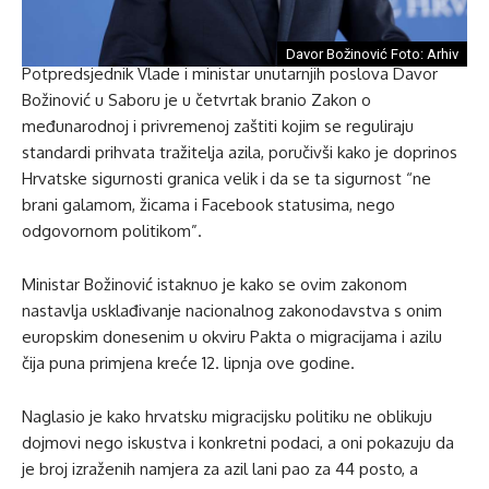
Davor Božinović Foto: Arhiv
Potpredsjednik Vlade i ministar unutarnjih poslova Davor
Božinović u Saboru je u četvrtak branio Zakon o
međunarodnoj i privremenoj zaštiti kojim se reguliraju
standardi prihvata tražitelja azila, poručivši kako je doprinos
Hrvatske sigurnosti granica velik i da se ta sigurnost “ne
brani galamom, žicama i Facebook statusima, nego
odgovornom politikom”.
Ministar Božinović istaknuo je kako se ovim zakonom
nastavlja usklađivanje nacionalnog zakonodavstva s onim
europskim donesenim u okviru Pakta o migracijama i azilu
čija puna primjena kreće 12. lipnja ove godine.
Naglasio je kako hrvatsku migracijsku politiku ne oblikuju
dojmovi nego iskustva i konkretni podaci, a oni pokazuju da
je broj izraženih namjera za azil lani pao za 44 posto, a