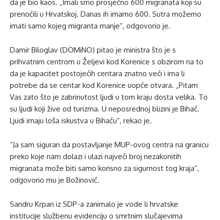
da je bio kaos. „Imali smo prosječno 600 migranata koji su
prenoćili u Hrvatskoj. Danas ih imamo 600. Sutra možemo
imati samo kojeg migranta manje”, odgovorio je.
Damir Biloglav (DOMiNO) pitao je ministra što je s
prihvatnim centrom u Željevi kod Korenice s obzirom na to
da je kapacitet postojećih centara znatno veći i ima li
potrebe da se centar kod Korenice uopće otvara. „Pitam
Vas zato što je zabrinutost ljudi u tom kraju dosta velika. To
su ljudi koji žive od turizma. U neposrednoj blizini je Bihać.
Ljudi imaju loša iskustva u Bihaću”, rekao je.
“Ja sam siguran da postavljanje MUP-ovog centra na granicu
preko koje nam dolazi i ulazi najveći broj nezakonitih
migranata može biti samo korisno za sigurnost tog kraja”,
odgovorio mu je Božinović.
Sandru Krpan iz SDP-a zanimalo je vode li hrvatske
institucije službenu evidenciju o smrtnim slučajevima