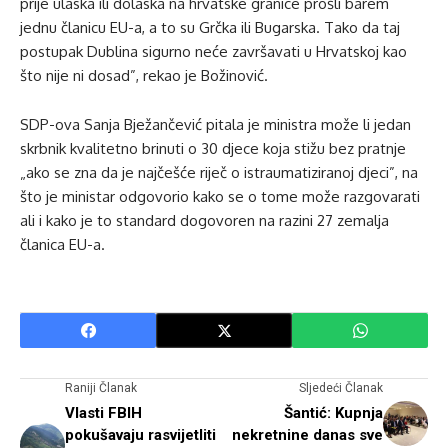
prije ulaska ili dolaska na hrvatske granice prošli barem
jednu članicu EU-a, a to su Grčka ili Bugarska. Tako da taj
postupak Dublina sigurno neće završavati u Hrvatskoj kao
što nije ni dosad”, rekao je Božinović.
SDP-ova Sanja Bježančević pitala je ministra može li jedan
skrbnik kvalitetno brinuti o 30 djece koja stižu bez pratnje
„ako se zna da je najčešće riječ o istraumatiziranoj djeci”, na
što je ministar odgovorio kako se o tome može razgovarati
ali i kako je to standard dogovoren na razini 27 zemalja
članica EU-a.
Raniji Članak
Sljedeći Članak
Vlasti FBIH
Šantić: Kupnja
pokušavaju rasvijetliti
nekretnine danas sve