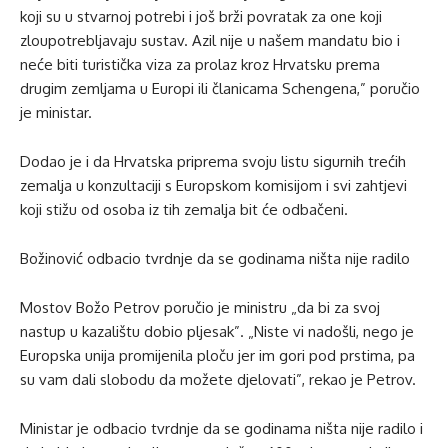
koji su u stvarnoj potrebi i još brži povratak za one koji
zloupotrebljavaju sustav. Azil nije u našem mandatu bio i
neće biti turistička viza za prolaz kroz Hrvatsku prema
drugim zemljama u Europi ili članicama Schengena,” poručio
je ministar.
Dodao je i da Hrvatska priprema svoju listu sigurnih trećih
zemalja u konzultaciji s Europskom komisijom i svi zahtjevi
koji stižu od osoba iz tih zemalja bit će odbačeni.
Božinović odbacio tvrdnje da se godinama ništa nije radilo
Mostov Božo Petrov poručio je ministru „da bi za svoj
nastup u kazalištu dobio pljesak”. „Niste vi nadošli, nego je
Europska unija promijenila ploču jer im gori pod prstima, pa
su vam dali slobodu da možete djelovati”, rekao je Petrov.
Ministar je odbacio tvrdnje da se godinama ništa nije radilo i