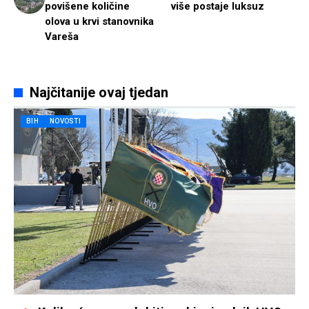
povišene količine
više postaje luksuz
olova u krvi stanovnika
Vareša
Najčitanije ovaj tjedan
BIH
NOVOSTI