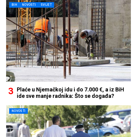
BIH
NOVOSTI
SVIJET
Plaće u Njemačkoj idu i do 7.000 €, a iz BiH
ide sve manje radnika: Što se događa?
NOVOSTI