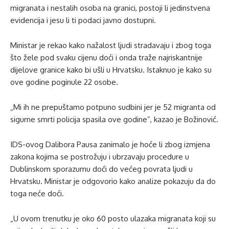
migranata i nestalih osoba na granici, postoji li jedinstvena
evidencija i jesu li ti podaci javno dostupni.
Ministar je rekao kako nažalost ljudi stradavaju i zbog toga
što žele pod svaku cijenu doći i onda traže najriskantnije
dijelove granice kako bi ušli u Hrvatsku. Istaknuo je kako su
ove godine poginule 22 osobe.
„Mi ih ne prepuštamo potpuno sudbini jer je 52 migranta od
sigurne smrti policija spasila ove godine”, kazao je Božinović.
IDS-ovog Dalibora Pausa zanimalo je hoće li zbog izmjena
zakona kojima se postrožuju i ubrzavaju procedure u
Dublinskom sporazumu doći do većeg povrata ljudi u
Hrvatsku. Ministar je odgovorio kako analize pokazuju da do
toga neće doći.
„U ovom trenutku je oko 60 posto ulazaka migranata koji su