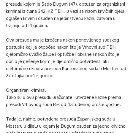
presudu kojom je Sado Đugum (47), optužen za organizirani
kriminal iz člana 342. KZ F BiH, u vezi sa nizom krivičnih djela
oglašen krivim i osuđen na jedinstvenu kaznu zatvora u
trajanju od 14 godina.
Ova presuda mu je izrečena nakon ponovljenog sudskog
postupka koji je otpočeo nakon što je Vrhovni sud F BiH
djelomično uvažio žalbe i optužbe i obrane i nakon što je
donio je rješenje kojim je djelomično potvrđena, ali i
djelomično ukinuta presuda Kantonalnog suda u Mostaru od
27.ožujka prošle godine.
Organizirani kriminal
Tako su u ovu presudu uračunate i utvrđene kazne prema
presudi Vrhovnog suda BiH od 4.studenog prošle godine.
Tada je, naime, potvrđena presuda Županijskog suda u
Mostaru u dijelu u kojem je Đugum osuđen za jedno krivično