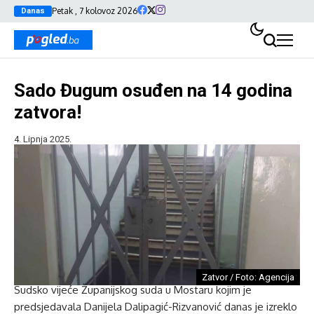
Petak , 7 kolovoz 2026
Danas
Sado Đugum osuđen na 14 godina
zatvora!
4. Lipnja 2025.
Zatvor / Foto: Agencija
Sudsko vijeće Županijskog suda u Mostaru kojim je
predsjedavala Danijela Dalipagić-Rizvanović danas je izreklo