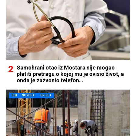
Samohrani otac iz Mostara nije mogao
platiti pretragu o kojoj mu je ovisio život, a
onda je zazvonio telefon…
BIH
NOVOSTI
SVIJET