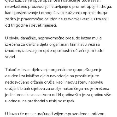
djelo izazivanje opće opasnosti i oštećenje tuđe stvari,
neovlaštenu proizvodnju i stavljanje u promet opojnih droga,
kao i posjedovanje i omogućavanje uživanja opojnih droga
za što je pravomoćno osuđen na zatvorsku kaznu u trajanju
od tri godine i devet mjeseci.
U okviru današnje, nepravomoćne presude kazna mu je
izrečena za krivična djela organizirani kriminal u vezi sa
iznudom, izazivanjem opće opasnosti i oštećenjem tuđe
stvari.
Također, izvan djelovanja organizirane grupe, Đugum je
osuđen i za krivično djelo navođenje na prostituciju te
nedozvoljeno držanje oružja, kao i neovlaštenu nabavku
oružja ili bitnih dijelova za oružje nakon čega mu je izrečena
jedinstvena kazna zatvora od 14 godina što je za godinu više
u odnosu na prethodni sudski postupak.
U kaznu će mu se uračunati vrijeme provedeno u pritvoru