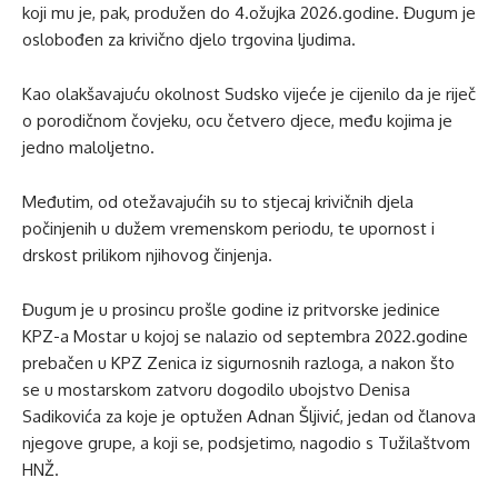
koji mu je, pak, produžen do 4.ožujka 2026.godine. Đugum je
oslobođen za krivično djelo trgovina ljudima.
Kao olakšavajuću okolnost Sudsko vijeće je cijenilo da je riječ
o porodičnom čovjeku, ocu četvero djece, među kojima je
jedno maloljetno.
Međutim, od otežavajućih su to stjecaj krivičnih djela
počinjenih u dužem vremenskom periodu, te upornost i
drskost prilikom njihovog činjenja.
Đugum je u prosincu prošle godine iz pritvorske jedinice
KPZ-a Mostar u kojoj se nalazio od septembra 2022.godine
prebačen u KPZ Zenica iz sigurnosnih razloga, a nakon što
se u mostarskom zatvoru dogodilo ubojstvo Denisa
Sadikovića za koje je optužen Adnan Šljivić, jedan od članova
njegove grupe, a koji se, podsjetimo, nagodio s Tužilaštvom
HNŽ.