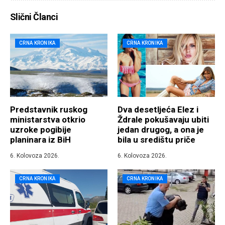
Slični Članci
CRNA KRONIKA
CRNA KRONIKA
Predstavnik ruskog
Dva desetljeća Elez i
ministarstva otkrio
Ždrale pokušavaju ubiti
uzroke pogibije
jedan drugog, a ona je
planinara iz BiH
bila u središtu priče
6. Kolovoza 2026.
6. Kolovoza 2026.
CRNA KRONIKA
CRNA KRONIKA