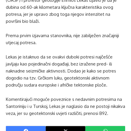
(OASP) i profesor geologije Efimios Lekas izjavio je da je
dubina od 60-ak kilometara ključna karakteristika ovog
potresa, jer je upravo zbog toga njegov intenzitet na
površini bio blaži.
Prema prvim izjavama stanovnika, nije zabilježen značajniji
utjecaj potresa.
Lekas je istaknuo da se ovakvi duboki potresi najčešće
javljaju kao pojedinačni događaji, bez izražene pred- ili
naknadne seizmičke aktivnosti. Dodao je kako se potres
dogodio na tzv. Grčkom luku, geotektonski aktivnom
području sudara europske i afričke tektonske ploče.
Komentirajući moguće poveznice s nedavnim potresima na
Santoriniju i u Turskoj, Lekas je naglasio da ne postoji nikakva
veza, jer su geotektonski uvjeti različiti, prenosi B92.