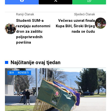
Raniji Članak
Sljedeći Članak
Studenti SUM-a
Večeras uzvrat finala
razvijaju autonomni
Kupa BiH, Široki Brijeg
dron za zaštitu
nada se čudu
poljoprivrednih
površina
Najčitanije ovaj tjedan
BIH
NOVOSTI