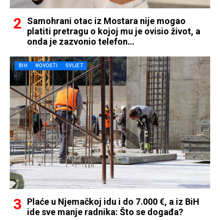
Samohrani otac iz Mostara nije mogao
platiti pretragu o kojoj mu je ovisio život, a
onda je zazvonio telefon…
BIH
NOVOSTI
SVIJET
Plaće u Njemačkoj idu i do 7.000 €, a iz BiH
ide sve manje radnika: Što se događa?