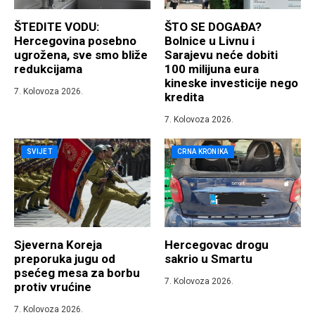
ŠTEDITE VODU:
ŠTO SE DOGAĐA?
Hercegovina posebno
Bolnice u Livnu i
ugrožena, sve smo bliže
Sarajevu neće dobiti
redukcijama
100 milijuna eura
kineske investicije nego
7. Kolovoza 2026.
kredita
7. Kolovoza 2026.
SVIJET
CRNA KRONIKA
Sjeverna Koreja
Hercegovac drogu
preporuka jugu od
sakrio u Smartu
psećeg mesa za borbu
7. Kolovoza 2026.
protiv vrućine
7. Kolovoza 2026.