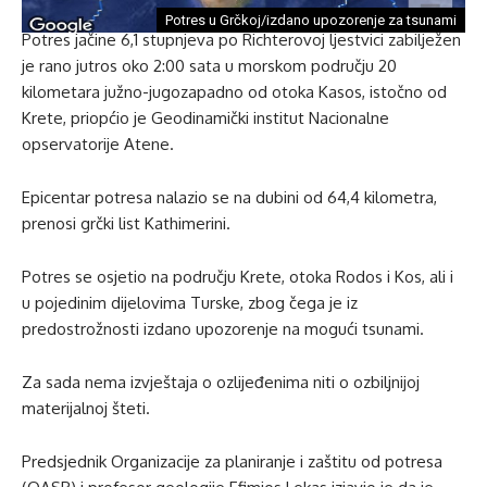
Potres u Grčkoj/izdano upozorenje za tsunami
Potres jačine 6,1 stupnjeva po Richterovoj ljestvici zabilježen
je rano jutros oko 2:00 sata u morskom području 20
kilometara južno-jugozapadno od otoka Kasos, istočno od
Krete, priopćio je Geodinamički institut Nacionalne
opservatorije Atene.
Epicentar potresa nalazio se na dubini od 64,4 kilometra,
prenosi grčki list Kathimerini.
Potres se osjetio na području Krete, otoka Rodos i Kos, ali i
u pojedinim dijelovima Turske, zbog čega je iz
predostrožnosti izdano upozorenje na mogući tsunami.
Za sada nema izvještaja o ozlijeđenima niti o ozbiljnijoj
materijalnoj šteti.
Predsjednik Organizacije za planiranje i zaštitu od potresa