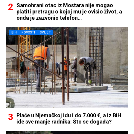
Samohrani otac iz Mostara nije mogao
platiti pretragu o kojoj mu je ovisio život, a
onda je zazvonio telefon…
BIH
NOVOSTI
SVIJET
Plaće u Njemačkoj idu i do 7.000 €, a iz BiH
ide sve manje radnika: Što se događa?