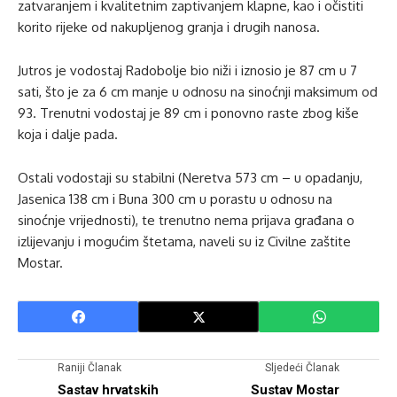
zatvaranjem i kvalitetnim zaptivanjem klapne, kao i očistiti
korito rijeke od nakupljenog granja i drugih nanosa.
Jutros je vodostaj Radobolje bio niži i iznosio je 87 cm u 7
sati, što je za 6 cm manje u odnosu na sinoćnji maksimum od
93. Trenutni vodostaj je 89 cm i ponovno raste zbog kiše
koja i dalje pada.
Ostali vodostaji su stabilni (Neretva 573 cm – u opadanju,
Jasenica 138 cm i Buna 300 cm u porastu u odnosu na
sinoćnje vrijednosti), te trenutno nema prijava građana o
izlijevanju i mogućim štetama, naveli su iz Civilne zaštite
Mostar.
Raniji Članak
Sljedeći Članak
Sastav hrvatskih
Sustav Mostar