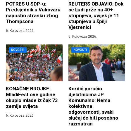
POTRES U SDP-u:
REUTERS OBJAVIO: Dok
Predsjednik u Vukovaru
se ljudi prže na 40+
napustio stranku zbog
stupnjeva, uvijek je 11
Thompsona
stupnjeva u špilji
Vjetrenici
6. Kolovoza 2026.
6. Kolovoza 2026.
NOVOSTI
NOVOSTI
KONAČNE BROJKE:
Kordić poručio
MladiFest ove godine
djelatnicima JP
okupio mlade iz čak 73
Komunalno: Nema
zemlje svijeta
kolektivne
odgovornosti, svaki
6. Kolovoza 2026.
slučaj će biti posebno
razmatran