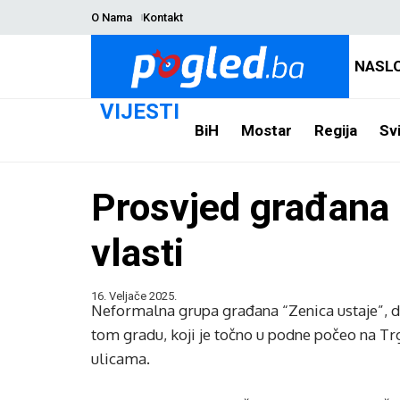
O Nama
Kontakt
NASL
VIJESTI
BiH
Mostar
Regija
Svi
Prosvjed građana u
vlasti
16. Veljače 2025.
Neformalna grupa građana “Zenica ustaje”, dr
tom gradu, koji je točno u podne počeo na Tr
ulicama.