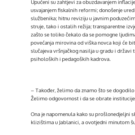
Upućeni su zahtjevi za obuzdavanjem inflacije
usvajanjem fiskalnih reformi; donošenje ure
službenika; hitnu reviziju u javnim poduzećim
struje, tako i ostalih režija; transparentne iz
zašto se toliko čekalo da se pomogne ljudim
povećanja mirovina od viška novca koji će bit
slučajeva vršnjačkog nasilja u gradu i državi
psiholoških i pedagoških kadrova.
– Također, želimo da znamo što se dogodilo u J
Želimo odgovornost i da se obrate institucije,
Ona je napomenula kako su prošlonedjeljni 
klizištima u Jablanici, a ovotjedni minutom šu