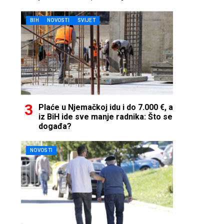
telefon…
BIH
NOVOSTI
SVIJET
Plaće u Njemačkoj idu i do 7.000 €, a
iz BiH ide sve manje radnika: Što se
događa?
NOVOSTI