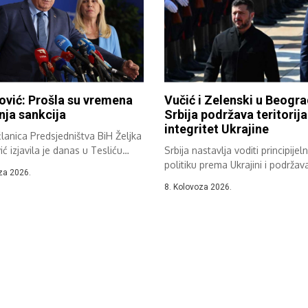
ović: Prošla su vremena
Vučić i Zelenski u Beogra
ja sankcija
Srbija podržava teritorija
integritet Ukrajine
lanica Predsjedništva BiH Željka
ić izjavila je danas u Tesliću
Srbija nastavlja voditi principijel
politiku prema Ukrajini i podržav
za 2026.
teritorijalni integritet,...
8. Kolovoza 2026.