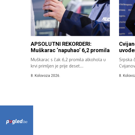
APSOLUTNI REKORDERI:
Cvijan
Muškarac ‘napuhao’ 6,2 promila
uvođen
Muškarac s čak 6,2 promila alkohola u
Srpska č
krvi primljen je prije deset...
Cvijanov
da...
8. Kolovoza 2026.
8. Kolovo