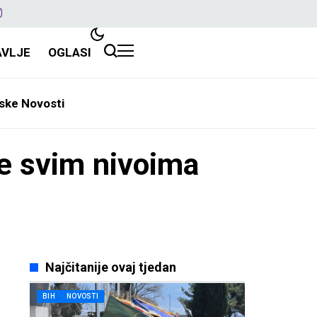
AVLJE
OGLASI
ske Novosti
ve svim nivoima
Najčitanije ovaj tjedan
BIH
NOVOSTI