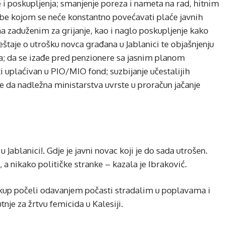
 i poskupljenja; smanjenje poreza i nameta na rad, hitnim
dbe kojom se neće konstantno povećavati plaće javnih
a zaduženim za grijanje, kao i naglo poskupljenje kako
vještaje o utrošku novca građana u Jablanici te objašnjenju
a; da se izađe pred penzionere sa jasnim planom
i uplaćivan u PIO/MIO fond; suzbijanje učestalijih
 te da nadležna ministarstva uvrste u proračun jačanje
ablanici!. Gdje je javni novac koji je do sada utrošen.
 a nikako političke stranke – kazala je Ibraković.
skup počeli odavanjem počasti stradalim u poplavama i
tnje za žrtvu femicida u Kalesiji.