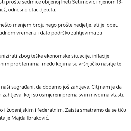
i prošle sedmice ubijenoj Ineli Selimović i njenom 13-
muž, odnosno otac djeteta.
nešto manjem broju nego prošle nedjelje, ali je, opet,
hladnom vremenu i dalo podršku zahtjevima za
anizirali zbog teške ekonomske situacije, inflacije
venim problemima, među kojima su vršnjačko nasilje te
u naši sugrađani, da dodamo još zahtjeva. Cilj nam je da
zahtjeva, koji su usmjereni prema svim nivoima vlasti.
 i županijskim i federalnim. Zaista smatramo da se tiču
la je Majda Ibraković.