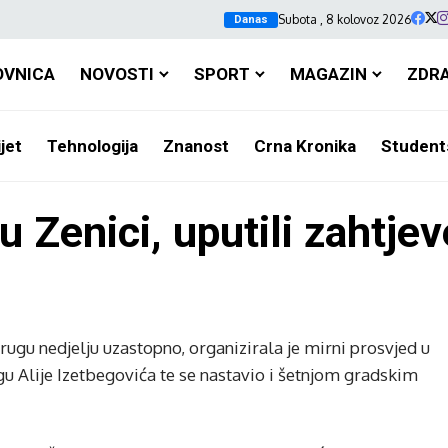
Subota , 8 kolovoz 2026
Danas
OVNICA
NOVOSTI
SPORT
MAGAZIN
ZDR
jet
Tehnologija
Znanost
Crna Kronika
Student
 Zenici, uputili zahtje
ugu nedjelju uzastopno, organizirala je mirni prosvjed u
gu Alije Izetbegovića te se nastavio i šetnjom gradskim