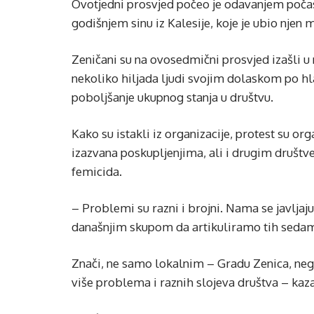
Ovotjedni prosvjed počeo je odavanjem počast
godišnjem sinu iz Kalesije, koje je ubio njen 
Zeničani su na ovosedmični prosvjed izašli u 
nekoliko hiljada ljudi svojim dolaskom po 
poboljšanje ukupnog stanja u društvu.
Kako su istakli iz organizacije, protest su org
izazvana poskupljenjima, ali i drugim društ
femicida.
– Problemi su razni i brojni. Nama se javljaj
današnjim skupom da artikuliramo tih sedam 
Znači, ne samo lokalnim – Gradu Zenica, nego
više problema i raznih slojeva društva – kaza