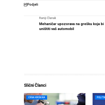
Podjeli
Raniji Članak
Mehaničar upozorava na grešku koja bi
uništiti vaš automobil
Slični Članci
CRNA KRONIKA
POLITI