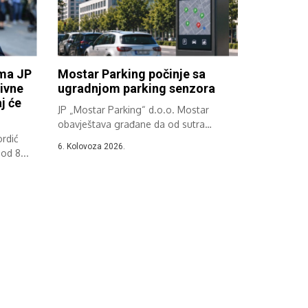
ima JP
Mostar Parking počinje sa
ivne
ugradnjom parking senzora
j će
JP „Mostar Parking“ d.o.o. Mostar
obavještava građane da od sutra
rdić
započinje implementacija...
6. Kolovoza 2026.
od 8...