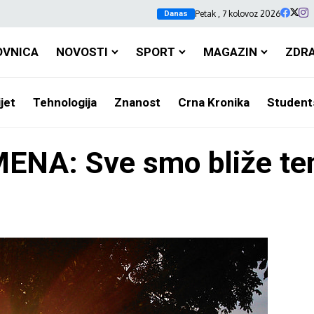
Petak , 7 kolovoz 2026
Danas
OVNICA
NOVOSTI
SPORT
MAGAZIN
ZDR
jet
Tehnologija
Znanost
Crna Kronika
Student
A: Sve smo bliže tem