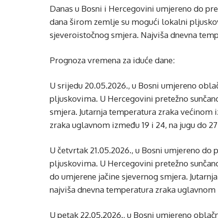
Danas u Bosni i Hercegovini umjereno do pret
dana širom zemlje su mogući lokalni pljuskov
sjeveroistočnog smjera. Najviša dnevna temp
Prognoza vremena za iduće dane:
U srijedu 20.05.2026., u Bosni umjereno obl
pljuskovima. U Hercegovini pretežno sunčano 
smjera. Jutarnja temperatura zraka većinom i
zraka uglavnom između 19 i 24, na jugu do 27
U četvrtak 21.05.2026., u Bosni umjereno do
pljuskovima. U Hercegovini pretežno sunčano.
do umjerene jačine sjevernog smjera. Jutarnja
najviša dnevna temperatura zraka uglavnom i
U petak 22.05.2026., u Bosni umjereno oblačn