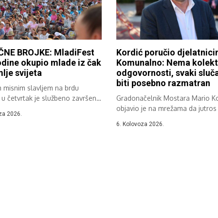
NE BROJKE: MladiFest
Kordić poručio djelatnic
dine okupio mlade iz čak
Komunalno: Nema kolekt
lje svijeta
odgovornosti, svaki sluča
biti posebno razmatran
m misnim slavljem na brdu
 u četvrtak je službeno završen
Gradonačelnik Mostara Mario Ko
objavio je na mrežama da jutros 
za 2026.
6. Kolovoza 2026.