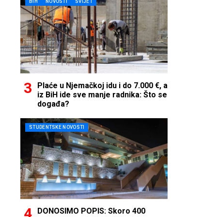
BIH
NOVOSTI
SVIJET
Plaće u Njemačkoj idu i do 7.000 €, a
iz BiH ide sve manje radnika: Što se
događa?
STUDENTSKE NOVOSTI
DONOSIMO POPIS: Skoro 400