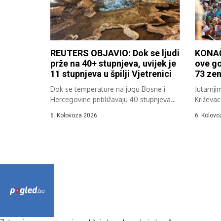
REUTERS OBJAVIO: Dok se ljudi
KONAČ
prže na 40+ stupnjeva, uvijek je
ove go
11 stupnjeva u špilji Vjetrenici
73 zem
Dok se temperature na jugu Bosne i
Jutarnji
Hercegovine približavaju 40 stupnjeva
Križevac
Celzija,...
37....
6. Kolovoza 2026.
6. Kolovo