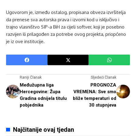
Ugovorom je, između ostalog, propisana obveza izvršitelja
da prenese sva autorska prava i izvorni kod u isključivo i
trajno vlasništvo SIP-a BiH za cijeli softver, koji je posebno
razvijen ili prilagođen za potrebe ovog projekta, priopćeno
je iz ove institucije.
Raniji Članak
Sljedeći Članak
Međužupna liga
PROGNOZA
Hercegovine: Župa
VREMENA: Sve smo
Gradina odnijela titulu
bliže temperaturi od
pobjednika
30 stupnjeva
Najčitanije ovaj tjedan