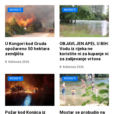
NOVOSTI
NOVOSTI
U Kongori kod Gruda
OBJAVLJEN APEL U BIH:
opožareno 50 hektara
Vodu iz rijeka ne
zemljišta
koristite ni za kupanje ni
za zalijevanje vrtova
8. Kolovoza 2026.
8. Kolovoza 2026.
NOVOSTI
NOVOSTI
Požar kod Konjica iz
Mostar se probudio na