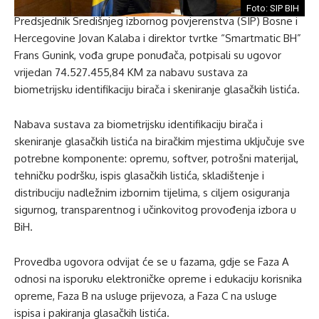
Foto: SIP BIH
Predsjednik Središnjeg izbornog povjerenstva (SIP) Bosne i
Hercegovine Jovan Kalaba i direktor tvrtke “Smartmatic BH”
Frans Gunink, vođa grupe ponuđača, potpisali su ugovor
vrijedan 74.527.455,84 KM za nabavu sustava za
biometrijsku identifikaciju birača i skeniranje glasačkih listića.
Nabava sustava za biometrijsku identifikaciju birača i
skeniranje glasačkih listića na biračkim mjestima uključuje sve
potrebne komponente: opremu, softver, potrošni materijal,
tehničku podršku, ispis glasačkih listića, skladištenje i
distribuciju nadležnim izbornim tijelima, s ciljem osiguranja
sigurnog, transparentnog i učinkovitog provođenja izbora u
BiH.
Provedba ugovora odvijat će se u fazama, gdje se Faza A
odnosi na isporuku elektroničke opreme i edukaciju korisnika
opreme, Faza B na usluge prijevoza, a Faza C na usluge
ispisa i pakiranja glasačkih listića.