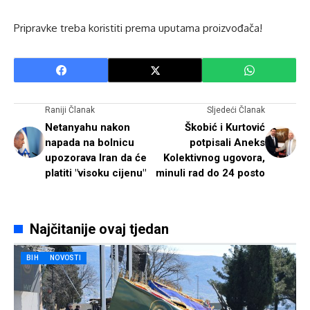
Pripravke treba koristiti prema uputama proizvođača!
Raniji Članak
Sljedeći Članak
Netanyahu nakon
Škobić i Kurtović
napada na bolnicu
potpisali Aneks
upozorava Iran da će
Kolektivnog ugovora,
platiti "visoku cijenu"
minuli rad do 24 posto
Najčitanije ovaj tjedan
BIH
NOVOSTI