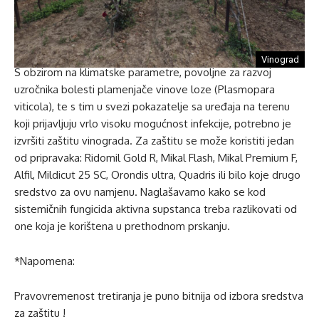
Vinograd
S obzirom na klimatske parametre, povoljne za razvoj
uzročnika bolesti plamenjače vinove loze (Plasmopara
viticola), te s tim u svezi pokazatelje sa uređaja na terenu
koji prijavljuju vrlo visoku mogućnost infekcije, potrebno je
izvršiti zaštitu vinograda. Za zaštitu se može koristiti jedan
od pripravaka: Ridomil Gold R, Mikal Flash, Mikal Premium F,
Alfil, Mildicut 25 SC, Orondis ultra, Quadris ili bilo koje drugo
sredstvo za ovu namjenu. Naglašavamo kako se kod
sistemičnih fungicida aktivna supstanca treba razlikovati od
one koja je korištena u prethodnom prskanju.
*Napomena:
Pravovremenost tretiranja je puno bitnija od izbora sredstva
za zaštitu !