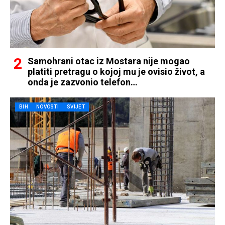
Samohrani otac iz Mostara nije mogao
platiti pretragu o kojoj mu je ovisio život, a
onda je zazvonio telefon…
BIH
NOVOSTI
SVIJET