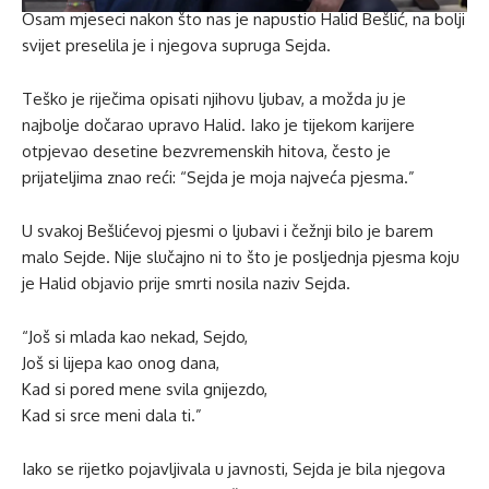
Osam mjeseci nakon što nas je napustio Halid Bešlić, na bolji
svijet preselila je i njegova supruga Sejda.
Teško je riječima opisati njihovu ljubav, a možda ju je
najbolje dočarao upravo Halid. Iako je tijekom karijere
otpjevao desetine bezvremenskih hitova, često je
prijateljima znao reći: “Sejda je moja najveća pjesma.”
U svakoj Bešlićevoj pjesmi o ljubavi i čežnji bilo je barem
malo Sejde. Nije slučajno ni to što je posljednja pjesma koju
je Halid objavio prije smrti nosila naziv Sejda.
“Još si mlada kao nekad, Sejdo,
Još si lijepa kao onog dana,
Kad si pored mene svila gnijezdo,
Kad si srce meni dala ti.”
Iako se rijetko pojavljivala u javnosti, Sejda je bila njegova