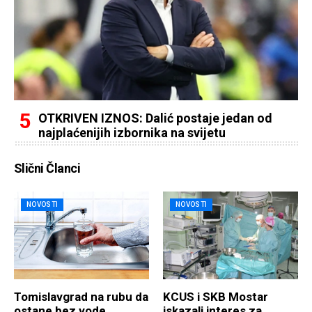
OTKRIVEN IZNOS: Dalić postaje jedan od
najplaćenijih izbornika na svijetu
Slični Članci
NOVOSTI
NOVOSTI
Tomislavgrad na rubu da
KCUS i SKB Mostar
ostane bez vode
iskazali interes za