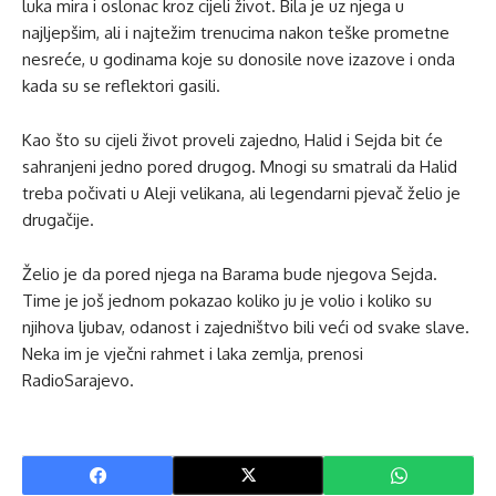
luka mira i oslonac kroz cijeli život. Bila je uz njega u
najljepšim, ali i najtežim trenucima nakon teške prometne
nesreće, u godinama koje su donosile nove izazove i onda
kada su se reflektori gasili.
Kao što su cijeli život proveli zajedno, Halid i Sejda bit će
sahranjeni jedno pored drugog. Mnogi su smatrali da Halid
treba počivati u Aleji velikana, ali legendarni pjevač želio je
drugačije.
Želio je da pored njega na Barama bude njegova Sejda.
Time je još jednom pokazao koliko ju je volio i koliko su
njihova ljubav, odanost i zajedništvo bili veći od svake slave.
Neka im je vječni rahmet i laka zemlja, prenosi
RadioSarajevo.