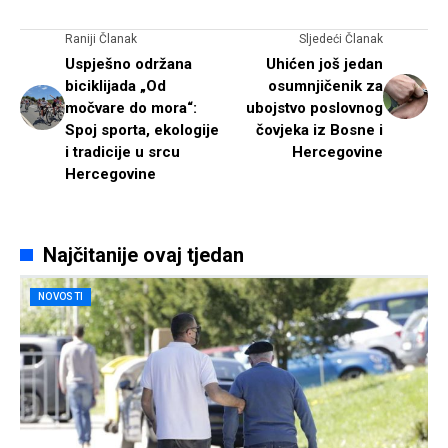
Raniji Članak
Sljedeći Članak
Uspješno održana
Uhićen još jedan
biciklijada „Od
osumnjičenik za
močvare do mora“:
ubojstvo poslovnog
Spoj sporta, ekologije
čovjeka iz Bosne i
i tradicije u srcu
Hercegovine
Hercegovine
Najčitanije ovaj tjedan
NOVOSTI