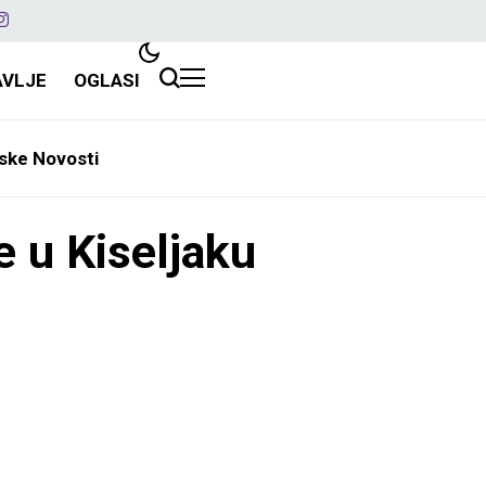
AVLJE
OGLASI
ske Novosti
e u Kiseljaku