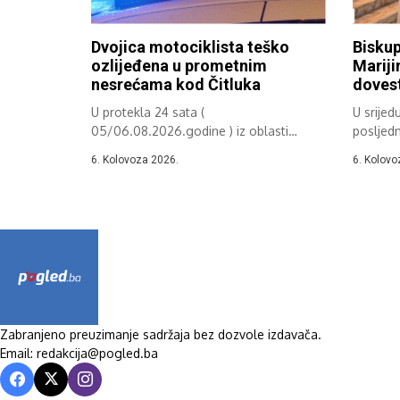
Dvojica motociklista teško
Biskup
ozlijeđena u prometnim
Mariji
nesrećama kod Čitluka
dovest
U protekla 24 sata (
U srijed
05/06.08.2026.godine ) iz oblasti
posljed
sprečavanja i otkrivanja...
molitven
6. Kolovoza 2026.
6. Kolovo
Zabranjeno preuzimanje sadržaja bez dozvole izdavača.
Email: redakcija@pogled.ba