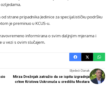
a ozljedama.
 od strane pripadnika Jedinice za specijalističku podršku
tom je preminuo u KCUS-u.
 pravovremeno informirana o svim daljnjim mjerama i
e u vezi s ovim slučajem.
Sljedeći Članak
asio
Mirza Drežnjak zatražio da se ispita izgradnja
crkve Kristova Uskrsnuća u središtu Mostara