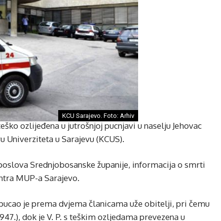
KCU Sarajevo. Foto: Arhiv
 teško ozlijeđena u jutrošnjoj pucnjavi u naselju Jehovac
u Univerziteta u Sarajevu (KCUS).
 poslova Srednjobosanske županije, informacija o smrti
entra MUP-a Sarajevo.
 pucao je prema dvjema članicama uže obitelji, pri čemu
947.), dok je V. P. s teškim ozljedama prevezena u