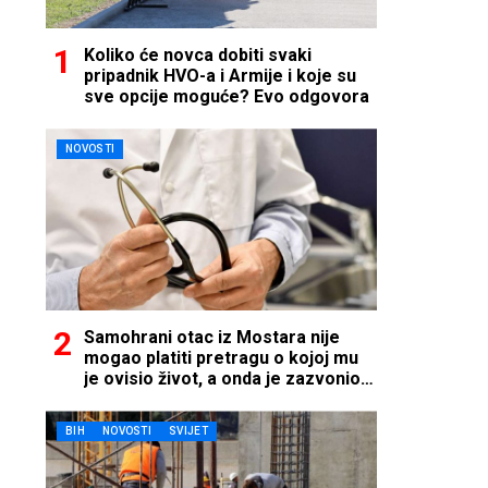
Koliko će novca dobiti svaki
pripadnik HVO-a i Armije i koje su
sve opcije moguće? Evo odgovora
NOVOSTI
Samohrani otac iz Mostara nije
mogao platiti pretragu o kojoj mu
je ovisio život, a onda je zazvonio
telefon…
BIH
NOVOSTI
SVIJET