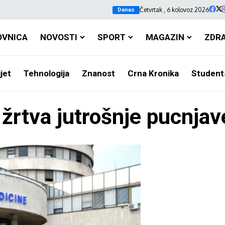
Četvrtak , 6 kolovoz 2026
Danas
OVNICA
NOVOSTI
SPORT
MAGAZIN
ZDR
jet
Tehnologija
Znanost
Crna Kronika
Student
žrtva jutrošnje pucnjav