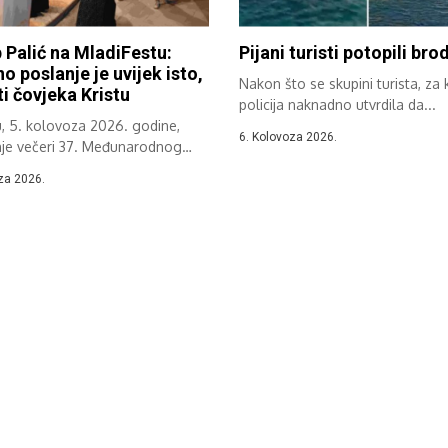
 Palić na MladiFestu:
Pijani turisti potopili bro
no poslanje je uvijek isto,
Nakon što se skupini turista, za 
i čovjeka Kristu
policija naknadno utvrdila da...
u, 5. kolovoza 2026. godine,
6. Kolovoza 2026.
nje večeri 37. Međunarodnog
og festivala...
za 2026.