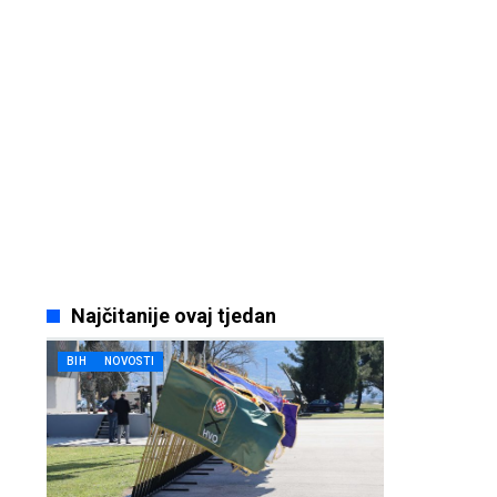
Najčitanije ovaj tjedan
BIH
NOVOSTI