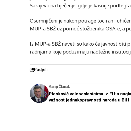
Sarajevo na liječenje, gdje je kasnije podlegl
Osumnjičeni je nakon potrage lociran i uhićen
MUP-a SBŽ uz pomoć službenika OSA-e, a po
Iz MUP-a SBŽ naveli su kako će javnost biti
radnjama koje poduzimaju nadležne institucij
Podjeli
Raniji Članak
Plenković veleposlanicima iz EU-a nagl
važnost jednakopravnosti naroda u BiH