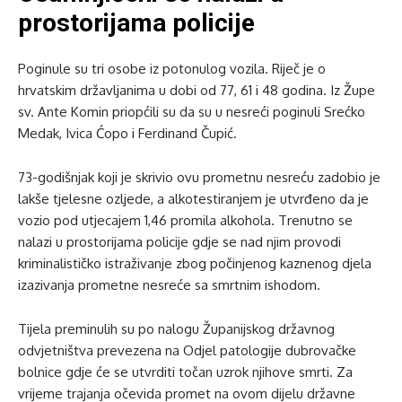
prostorijama policije
Poginule su tri osobe iz potonulog vozila. Riječ je o
hrvatskim državljanima u dobi od 77, 61 i 48 godina. Iz Župe
sv. Ante Komin priopćili su da su u nesreći poginuli Srećko
Medak, Ivica Ćopo i Ferdinand Čupić.
73-godišnjak koji je skrivio ovu prometnu nesreću zadobio je
lakše tjelesne ozljede, a alkotestiranjem je utvrđeno da je
vozio pod utjecajem 1,46 promila alkohola. Trenutno se
nalazi u prostorijama policije gdje se nad njim provodi
kriminalističko istraživanje zbog počinjenog kaznenog djela
izazivanja prometne nesreće sa smrtnim ishodom.
Tijela preminulih su po nalogu Županijskog državnog
odvjetništva prevezena na Odjel patologije dubrovačke
bolnice gdje će se utvrditi točan uzrok njihove smrti. Za
vrijeme trajanja očevida promet na ovom dijelu državne