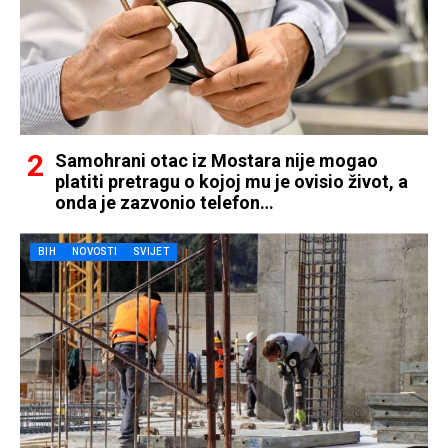
Samohrani otac iz Mostara nije mogao
platiti pretragu o kojoj mu je ovisio život, a
onda je zazvonio telefon…
BIH
NOVOSTI
SVIJET