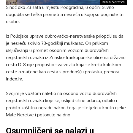
Mala Neretva
Sinoć oko 23 sata u mjestu Podgradina, u općini Slivno,
dogodila se teška prometna nesreća u kojoj su poginule tri
osobe.
Iz Policijske uprave dubrovačko-neretvanske priopćili su da
je nesreću skrivio 73-godišnji muškarac. On prilikom
uključivanja u promet osobnim vozilom dubrovačkih
registarskih oznaka iz Zrinsko-frankopanske ulice na državnu
cestu D-8 nije propustio sva vozila koja se kreću kolnikom
ceste označene kao cesta s prednošću prolaska, prenosi
Index.hr.
Svojim je vozilom naletio na osobno vozilo dubrovačkih
registarskih oznaka koje se, uslijed siline udarca, odbilo i
probilo zaštitnu ogradu nakon čega je sletjelo u korito rijeke
Male Neretve i potonulo na dno.
Osumnjičeni se nalazi u