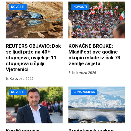
NOVOSTI
NOVOSTI
REUTERS OBJAVIO: Dok
KONAČNE BROJKE:
se ljudi prže na 40+
MladiFest ove godine
stupnjeva, uvijek je 11
okupio mlade iz čak 73
stupnjeva u špilji
zemlje svijeta
Vjetrenici
6. Kolovoza 2026.
6. Kolovoza 2026.
NOVOSTI
CRNA KRONIKA
Kordić poručio
Predstavnik ruskog