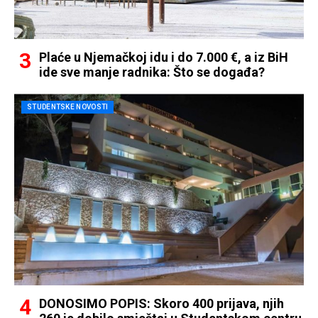
Plaće u Njemačkoj idu i do 7.000 €, a iz BiH
ide sve manje radnika: Što se događa?
STUDENTSKE NOVOSTI
DONOSIMO POPIS: Skoro 400 prijava, njih