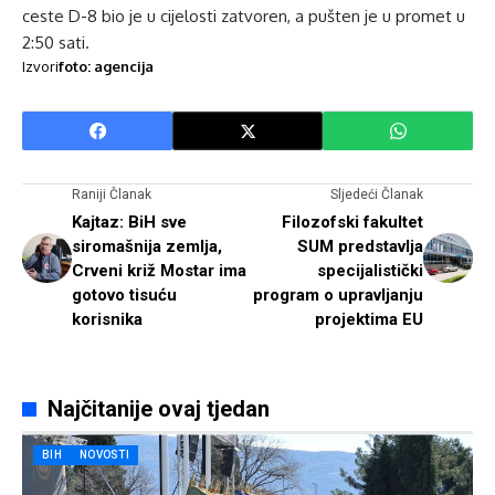
ceste D-8 bio je u cijelosti zatvoren, a pušten je u promet u
2:50 sati.
Izvori
foto: agencija
Raniji Članak
Sljedeći Članak
Kajtaz: BiH sve
Filozofski fakultet
siromašnija zemlja,
SUM predstavlja
Crveni križ Mostar ima
specijalistički
gotovo tisuću
program o upravljanju
korisnika
projektima EU
Najčitanije ovaj tjedan
BIH
NOVOSTI