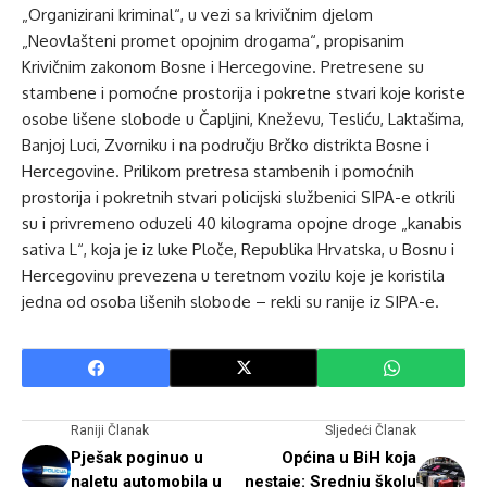
„Organizirani kriminal“, u vezi sa krivičnim djelom
„Neovlašteni promet opojnim drogama“, propisanim
Krivičnim zakonom Bosne i Hercegovine. Pretresene su
stambene i pomoćne prostorija i pokretne stvari koje koriste
osobe lišene slobode u Čapljini, Kneževu, Tesliću, Laktašima,
Banjoj Luci, Zvorniku i na području Brčko distrikta Bosne i
Hercegovine. Prilikom pretresa stambenih i pomoćnih
prostorija i pokretnih stvari policijski službenici SIPA-e otkrili
su i privremeno oduzeli 40 kilograma opojne droge „kanabis
sativa L“, koja je iz luke Ploče, Republika Hrvatska, u Bosnu i
Hercegovinu prevezena u teretnom vozilu koje je koristila
jedna od osoba lišenih slobode – rekli su ranije iz SIPA-e.
Raniji Članak
Sljedeći Članak
Pješak poginuo u
Općina u BiH koja
naletu automobila u
nestaje: Srednju školu