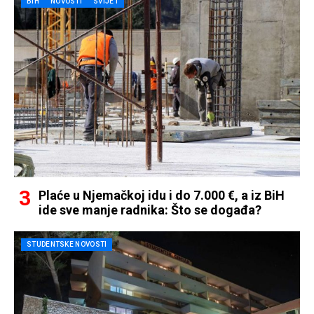
BIH
NOVOSTI
SVIJET
Plaće u Njemačkoj idu i do 7.000 €, a iz BiH
ide sve manje radnika: Što se događa?
STUDENTSKE NOVOSTI