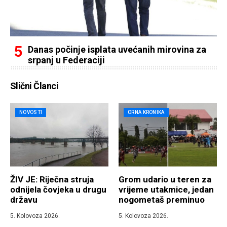
Danas počinje isplata uvećanih mirovina za
srpanj u Federaciji
Slični Članci
NOVOSTI
CRNA KRONIKA
ŽIV JE: Riječna struja
Grom udario u teren za
odnijela čovjeka u drugu
vrijeme utakmice, jedan
državu
nogometaš preminuo
5. Kolovoza 2026.
5. Kolovoza 2026.