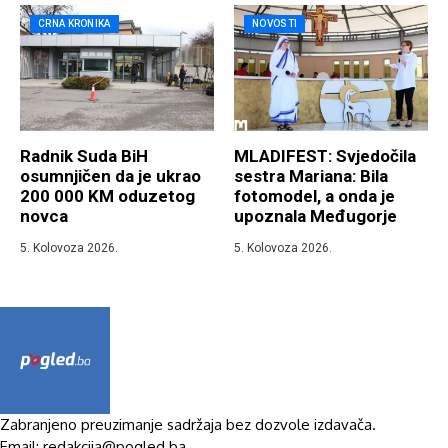
CRNA KRONIKA
NOVOSTI
Radnik Suda BiH
MLADIFEST: Svjedočila
osumnjičen da je ukrao
sestra Mariana: Bila
200 000 KM oduzetog
fotomodel, a onda je
novca
upoznala Međugorje
5. Kolovoza 2026.
5. Kolovoza 2026.
Zabranjeno preuzimanje sadržaja bez dozvole izdavača.
Email: redakcija@pogled.ba