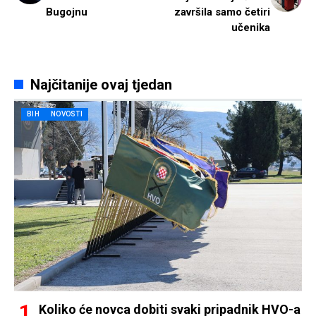
Bugojnu
završila samo četiri
učenika
Najčitanije ovaj tjedan
BIH
NOVOSTI
Koliko će novca dobiti svaki pripadnik HVO-a