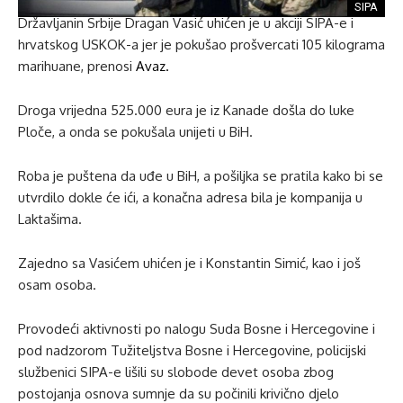
SIPA
Državljanin Srbije Dragan Vasić uhićen je u akciji SIPA-e i
hrvatskog USKOK-a jer je pokušao prošvercati 105 kilograma
marihuane, prenosi
Avaz.
Droga vrijedna 525.000 eura je iz Kanade došla do luke
Ploče, a onda se pokušala unijeti u BiH.
Roba je puštena da uđe u BiH, a pošiljka se pratila kako bi se
utvrdilo dokle će ići, a konačna adresa bila je kompanija u
Laktašima.
Zajedno sa Vasićem uhićen je i Konstantin Simić, kao i još
osam osoba.
Provodeći aktivnosti po nalogu Suda Bosne i Hercegovine i
pod nadzorom Tužiteljstva Bosne i Hercegovine, policijski
službenici SIPA-e lišili su slobode devet osoba zbog
postojanja osnova sumnje da su počinili krivično djelo