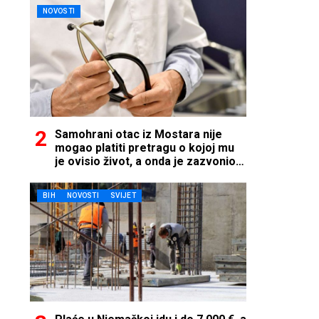
NOVOSTI
Samohrani otac iz Mostara nije
mogao platiti pretragu o kojoj mu
je ovisio život, a onda je zazvonio
telefon…
BIH
NOVOSTI
SVIJET