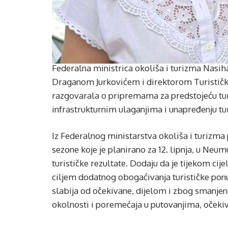
Federalna ministrica okoliša i turizma Nasih
Draganom Jurkovićem i direktorom Turisti
razgovarala o pripremama za predstojeću turi
infrastrukturnim ulaganjima i unapređenju tu
Iz Federalnog ministarstva okoliša i turizma 
sezone koje je planirano za 12. lipnja, u Neu
turističke rezultate. Dodaju da je tijekom cij
ciljem dodatnog obogaćivanja turističke ponud
slabija od očekivane, dijelom i zbog smanjeno
okolnosti i poremećaja u putovanjima, očekiva