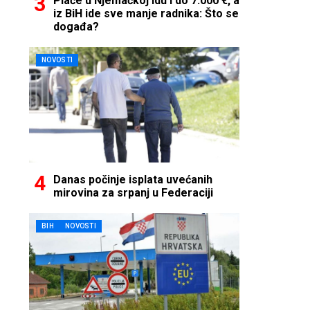
Plaće u Njemačkoj idu i do 7.000 €, a
iz BiH ide sve manje radnika: Što se
događa?
NOVOSTI
Danas počinje isplata uvećanih
mirovina za srpanj u Federaciji
BIH
NOVOSTI