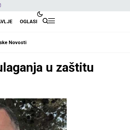
AVLJE
OGLASI
ske Novosti
laganja u zaštitu