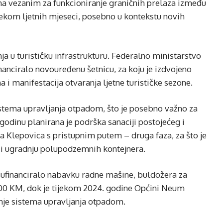
ma vezanim za funkcioniranje graničnih prelaza između
jekom ljetnih mjeseci, posebno u kontekstu novih
ja u turističku infrastrukturu. Federalno ministarstvo
nanciralo novouređenu šetnicu, za koju je izdvojeno
 i manifestacija otvaranja ljetne turističke sezone.
istema upravljanja otpadom, što je posebno važno za
godinu planirana je podrška sanaciji postojećeg i
a Klepovica s pristupnim putem – druga faza, za što je
 i ugradnju polupodzemnih kontejnera.
sufinanciralo nabavku radne mašine, buldožera za
000 KM, dok je tijekom 2024. godine Općini Neum
je sistema upravljanja otpadom.