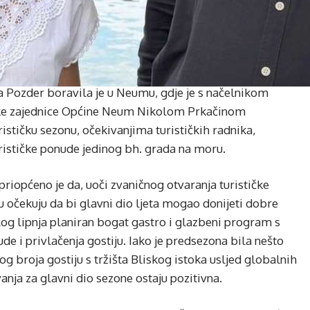
a Pozder boravila je u Neumu, gdje je s načelnikom
čke zajednice Općine Neum Nikolom Prkačinom
stičku sezonu, očekivanjima turističkih radnika,
rističke ponude jedinog bh. grada na moru.
priopćeno je da, uoči zvaničnog otvaranja turističke
mu očekuju da bi glavni dio ljeta mogao donijeti dobre
elog lipnja planiran bogat gastro i glazbeni program s
e i privlačenja gostiju. Iako je predsezona bila nešto
g broja gostiju s tržišta Bliskog istoka usljed globalnih
nja za glavni dio sezone ostaju pozitivna.