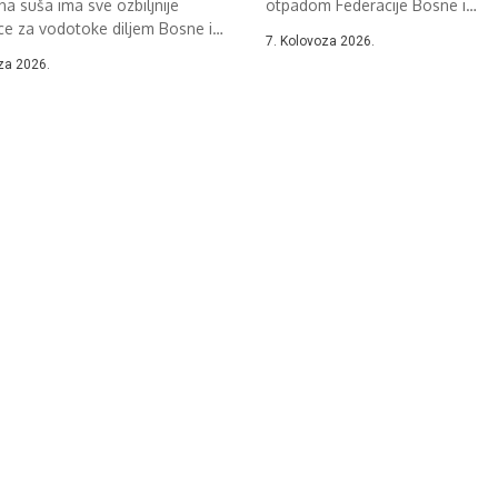
a suša ima sve ozbiljnije
otpadom Federacije Bosne i
ce za vodotoke diljem Bosne i
Hercegovine održan je sastanak.
7. Kolovoza 2026.
ine....
za 2026.