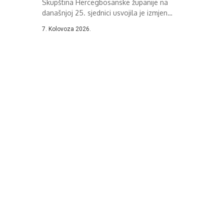
Skupština Hercegbosanske županije na
..
današnjoj 25. sjednici usvojila je izmjene
i dopune...
7. Kolovoza 2026.