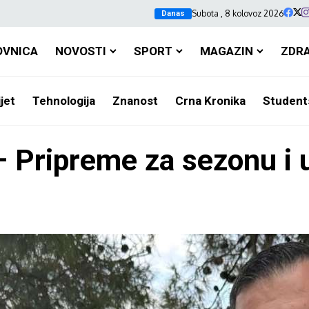
Subota , 8 kolovoz 2026
Danas
OVNICA
NOVOSTI
SPORT
MAGAZIN
ZDR
jet
Tehnologija
Znanost
Crna Kronika
Student
Pripreme za sezonu i u