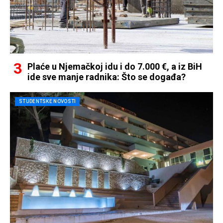
Plaće u Njemačkoj idu i do 7.000 €, a iz BiH
ide sve manje radnika: Što se događa?
STUDENTSKE NOVOSTI