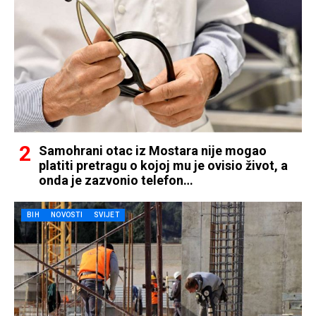
Samohrani otac iz Mostara nije mogao
platiti pretragu o kojoj mu je ovisio život, a
onda je zazvonio telefon…
BIH
NOVOSTI
SVIJET