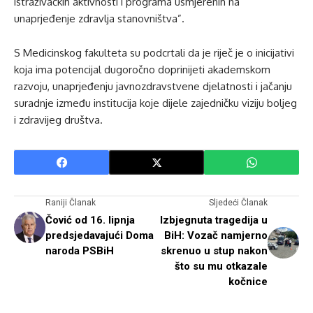
istraživačkih aktivnosti i programa usmjerenih na
unaprjeđenje zdravlja stanovništva”.
S Medicinskog fakulteta su podcrtali da je riječ je o inicijativi
koja ima potencijal dugoročno doprinijeti akademskom
razvoju, unaprjeđenju javnozdravstvene djelatnosti i jačanju
suradnje između institucija koje dijele zajedničku viziju boljeg
i zdravijeg društva.
Raniji Članak
Sljedeći Članak
Čović od 16. lipnja
Izbjegnuta tragedija u
predsjedavajući Doma
BiH: Vozač namjerno
naroda PSBiH
skrenuo u stup nakon
što su mu otkazale
kočnice