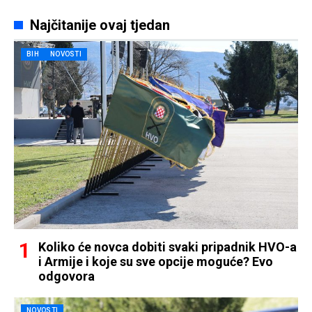
Najčitanije ovaj tjedan
BIH
NOVOSTI
Koliko će novca dobiti svaki pripadnik HVO-a
i Armije i koje su sve opcije moguće? Evo
odgovora
NOVOSTI