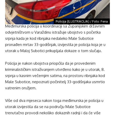
Policija (ILUSTRACIJA) / Foto: Fena
Međimurska policija u koordinaciji sa Županijskim državnim
odvjetništvom u Varaždinu istražuje ubojstvo s početka
srpnja kada je kod ribnjaka nedaleko Male Subotice
pronađen mrtav 33-godišnjak, izvijestila je policija koja je u
utorak u Maloj Subotici prikupljala dokaze o tom slučaju.
Policija je nakon ubojstva priopćila da je provedenim
kriminalističkim istraživanjem utvrđeno kako je u utorak, 8.
srpnja u kasnim večernjim satima, na prostoru ribnjaka kod
Male Subotice, nepoznati počinitelj 33-godišnjaka usmrtio
vatrenim oružjem.
Više od dva mjeseca nakon toga međimurska je policija u
utorak izvijestila da se na području Male Subotice
trenutačno provodi nekoliko dokaznih radnji i da će više