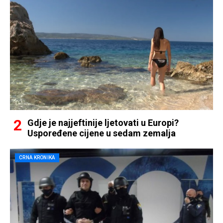
Gdje je najjeftinije ljetovati u Europi?
Uspoređene cijene u sedam zemalja
CRNA KRONIKA