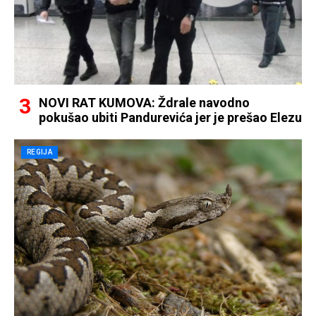
NOVI RAT KUMOVA: Ždrale navodno
pokušao ubiti Pandurevića jer je prešao Elezu
REGIJA