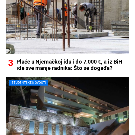
Plaće u Njemačkoj idu i do 7.000 €, a iz BiH
ide sve manje radnika: Što se događa?
STUDENTSKE NOVOSTI