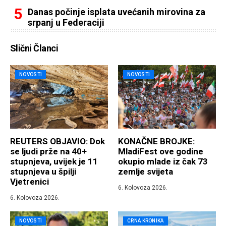
Danas počinje isplata uvećanih mirovina za
srpanj u Federaciji
Slični Članci
NOVOSTI
NOVOSTI
REUTERS OBJAVIO: Dok
KONAČNE BROJKE:
se ljudi prže na 40+
MladiFest ove godine
stupnjeva, uvijek je 11
okupio mlade iz čak 73
stupnjeva u špilji
zemlje svijeta
Vjetrenici
6. Kolovoza 2026.
6. Kolovoza 2026.
NOVOSTI
CRNA KRONIKA