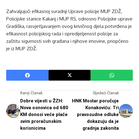
Zahvaljujući efikasnoj suradnji Uprave policije MUP ZDŽ,
Policijske stanice Kakanj i MUP RS, odnosno Policijske uprave
Gradiška, rasvjetljavanjem ovog krivičnog djela potvrđena je
efikasnost policijskog rada i opredijeljenost policije za
zaštitu sigurnosti svih građana i njihove imovine, priopćeno
je iz MUP ZDŽ.
Raniji Članak
Sljedeći Članak
Dobre vijesti u ŽZH:
HNK Mostar poručuje
Nova osnovica od 680
Konakoviću: Tri
KM donosi veće plaće
pravosudne odluke
svim proračunskim
dokazuju da je
korisnicima
gradnja zakonita