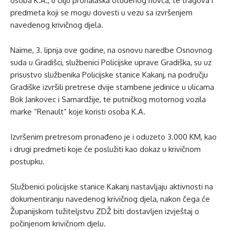
osoba K.A., u cilju pronalaska otuđenog novca, te tragova i
predmeta koji se mogu dovesti u vezu sa izvršenjem
navedenog krivičnog djela.
Naime, 3. lipnja ove godine, na osnovu naredbe Osnovnog
suda u Gradišci, službenici Policijske uprave Gradiška, su uz
prisustvo službenika Policijske stanice Kakanj, na području
Gradiške izvršili pretrese dvije stambene jedinice u ulicama
Bok Jankovec i Samardžije, te putničkog motornog vozila
marke “Renault” koje koristi osoba K.A.
Izvršenim pretresom pronađeno je i oduzeto 3.000 KM, kao
i drugi predmeti koje će poslužiti kao dokaz u krivičnom
postupku.
Službenici policijske stanice Kakanj nastavljaju aktivnosti na
dokumentiranju navedenog krivičnog djela, nakon čega će
Županijskom tužiteljstvu ZDŽ biti dostavljen izvještaj o
počinjenom krivičnom djelu.