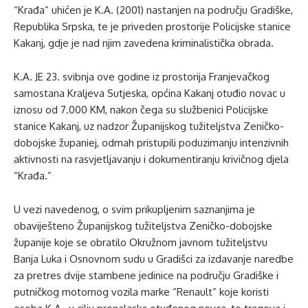
“Krađa” uhićen je K.A. (2001) nastanjen na području Gradiške,
Republika Srpska, te je priveden prostorije Policijske stanice
Kakanj, gdje je nad njim zavedena kriminalistička obrada.
K.A. JE 23. svibnja ove godine iz prostorija Franjevačkog
samostana Kraljeva Sutjeska, općina Kakanj otuđio novac u
iznosu od 7.000 KM, nakon čega su službenici Policijske
stanice Kakanj, uz nadzor Županijskog tužiteljstva Zeničko-
dobojske županiej, odmah pristupili poduzimanju intenzivnih
aktivnosti na rasvjetljavanju i dokumentiranju krivičnog djela
“Krađa.”
U vezi navedenog, o svim prikupljenim saznanjima je
obaviješteno Županijskog tužiteljstva Zeničko-dobojske
županije koje se obratilo Okružnom javnom tužiteljstvu
Banja Luka i Osnovnom sudu u Gradišci za izdavanje naredbe
za pretres dvije stambene jedinice na području Gradiške i
putničkog motornog vozila marke “Renault” koje koristi