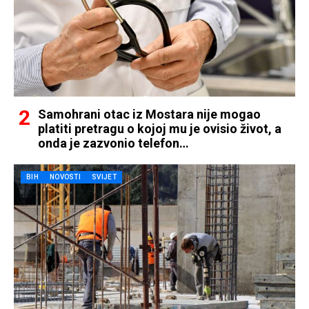
Samohrani otac iz Mostara nije mogao
platiti pretragu o kojoj mu je ovisio život, a
onda je zazvonio telefon…
BIH
NOVOSTI
SVIJET