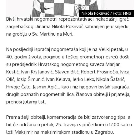
Nikola Pokrivač / Foto: HNS
Bivši hrvatski nogometni reprezentativac i nekadašnji igrač
zagrebačkog Dinama Nikola Pokrivač sahranjen je u srijedu
na groblju u Sv. Martinu na Muri.
Na posljednji ispraćaj nogometaša koji je na Veliki petak, u
40. godini života, poginuo u teškoj prometnoj nesreći došli
su predsjednik Hrvatskog nogometnog saveza Marijan
Kustić, Ivan Krstanović, Slaven Bilić, Robert Prosinečki, Ivica
Olić, Josip Šimunić, Ivan Kelava, Jerko Leko, Nikola Šafarić,
Hrvoje Čale, Jasmin Agić… kao i niz njegovih bivših suigrača,
drugih poznatih nogometnih lica, članova obitelji i prijatelja,
prenosi
Jutarnji list.
Prema želji obitelji, komemoracija će biti zatvorenog tipa, a
bit će održana u petak, 25. travnja s početkom u 12:00 sati u
loži Maksimir na maksimirskom stadionu u Zagrebu.