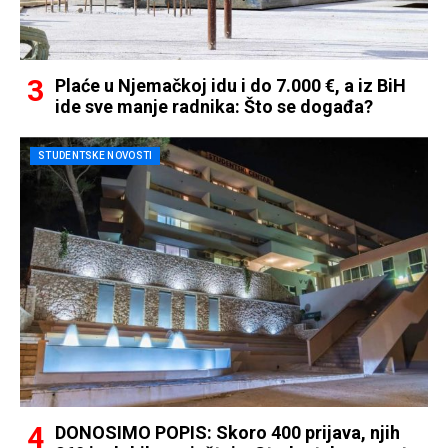
Plaće u Njemačkoj idu i do 7.000 €, a iz BiH
ide sve manje radnika: Što se događa?
STUDENTSKE NOVOSTI
DONOSIMO POPIS: Skoro 400 prijava, njih