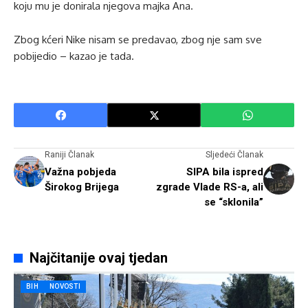
koju mu je donirala njegova majka Ana.
Zbog kćeri Nike nisam se predavao, zbog nje sam sve
pobijedio – kazao je tada.
Raniji Članak
Sljedeći Članak
Važna pobjeda
SIPA bila ispred
Širokog Brijega
zgrade Vlade RS-a, ali
se “sklonila”
Najčitanije ovaj tjedan
BIH
NOVOSTI