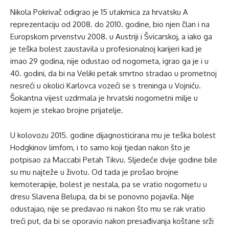
Nikola Pokrivač odigrao je 15 utakmica za hrvatsku A
reprezentaciju od 2008. do 2010. godine, bio njen član i na
Europskom prvenstvu 2008. u Austriji i Švicarskoj, a iako ga
je teška bolest zaustavila u profesionalnoj karijeri kad je
imao 29 godina, nije odustao od nogometa, igrao ga je i u
40. godini, da bi na Veliki petak smrtno stradao u prometnoj
nesreći u okolici Karlovca vozeći se s treninga u Vojniću.
Šokantna vijest uzdrmala je hrvatski nogometni milje u
kojem je stekao brojne prijatelje.
U kolovozu 2015. godine dijagnosticirana mu je teška bolest
Hodgkinov limfom, i to samo koji tjedan nakon što je
potpisao za Maccabi Petah Tikvu. Sljedeće dvije godine bile
su mu najteže u životu. Od tada je prošao brojne
kemoterapije, bolest je nestala, pa se vratio nogometu u
dresu Slavena Belupa, da bi se ponovno pojavila. Nije
odustajao, nije se predavao ni nakon što mu se rak vratio
treći put, da bi se oporavio nakon presađivanja koštane srži