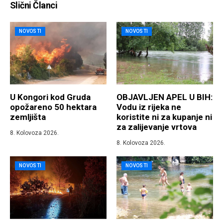
Slični Članci
NOVOSTI
NOVOSTI
U Kongori kod Gruda
OBJAVLJEN APEL U BIH:
opožareno 50 hektara
Vodu iz rijeka ne
zemljišta
koristite ni za kupanje ni
za zalijevanje vrtova
8. Kolovoza 2026.
8. Kolovoza 2026.
NOVOSTI
NOVOSTI