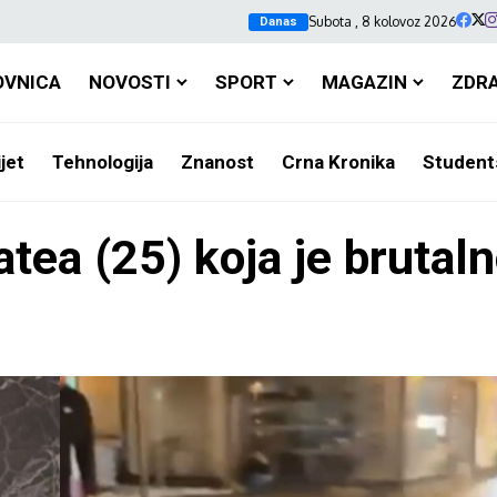
Subota , 8 kolovoz 2026
Danas
OVNICA
NOVOSTI
SPORT
MAGAZIN
ZDR
jet
Tehnologija
Znanost
Crna Kronika
Student
tea (25) koja je brutaln