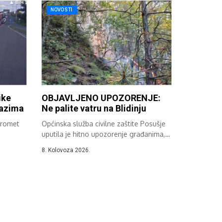
NOVOSTI
ike
OBJAVLJENO UPOZORENJE:
lazima
Ne palite vatru na Blidinju
promet
Općinska služba civilne zaštite Posušje
uputila je hitno upozorenje građanima,
turistima, vikendašima...
8. Kolovoza 2026.