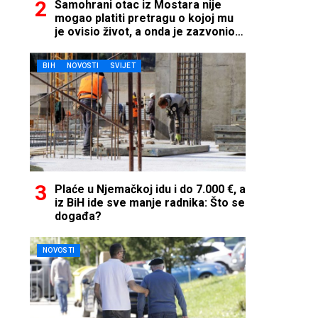
Samohrani otac iz Mostara nije
mogao platiti pretragu o kojoj mu
je ovisio život, a onda je zazvonio
telefon…
BIH
NOVOSTI
SVIJET
Plaće u Njemačkoj idu i do 7.000 €, a
iz BiH ide sve manje radnika: Što se
događa?
NOVOSTI