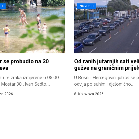
TI
NOVOSTI
 se probudio na 30
Od ranih jutarnjih sati vel
eva
gužve na graničnim prije
ture zraka izmjerene u 08:00
U Bosni i Hercegovini jutros se 
: Mostar 30 , Ivan Sedlo...
odvija po suhim i djelomično...
za 2026.
8. Kolovoza 2026.