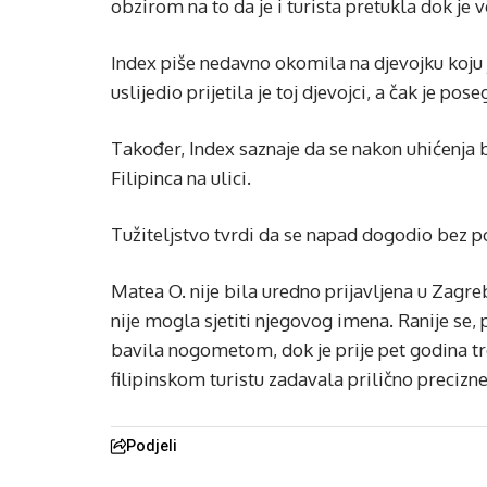
obzirom na to da je i turista pretukla dok je
Index piše nedavno okomila na djevojku koju 
uslijedio prijetila je toj djevojci, a čak je pos
Također, Index saznaje da se nakon uhićenja b
Filipinca na ulici.
Tužiteljstvo tvrdi da se napad dogodio bez po
Matea O. nije bila uredno prijavljena u Zagrebu
nije mogla sjetiti njegovog imena. Ranije 
bavila nogometom, dok je prije pet godina tr
filipinskom turistu zadavala prilično precizne
Podjeli