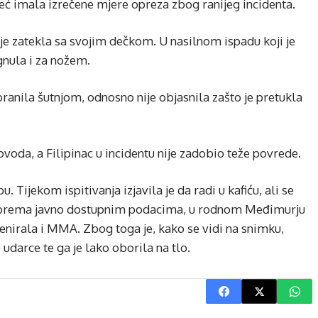
 već imala izrečene mjere opreza zbog ranijeg incidenta.
je zatekla sa svojim dečkom. U nasilnom ispadu koji je
egnula i za nožem.
ranila šutnjom, odnosno nije objasnila zašto je pretukla
voda, a Filipinac u incidentu nije zadobio teže povrede.
. Tijekom ispitivanja izjavila je da radi u kafiću, ali se
se, prema javno dostupnim podacima, u rodnom Međimurju
enirala i MMA. Zbog toga je, kako se vidi na snimku,
 udarce te ga je lako oborila na tlo.