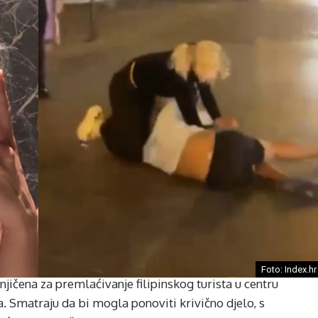
Foto: Index.hr
ičena za premlaćivanje filipinskog turista u centru
a. Smatraju da bi mogla ponoviti krivično djelo, s