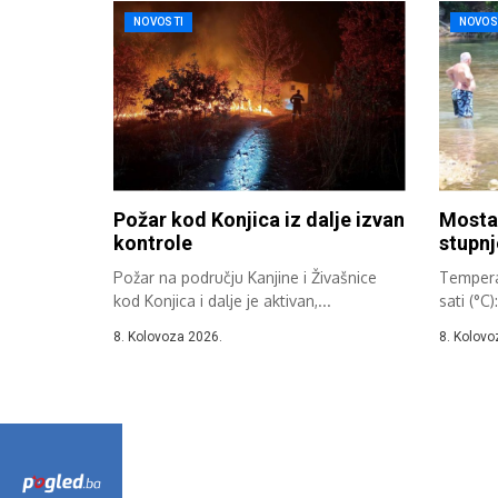
NOVOSTI
NOVOS
Požar kod Konjica iz dalje izvan
Mostar
kontrole
stupnj
Požar na području Kanjine i Živašnice
Tempera
kod Konjica i dalje je aktivan,...
sati (°C)
8. Kolovoza 2026.
8. Kolovo