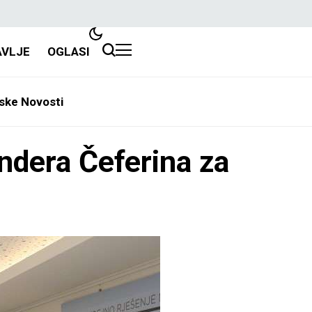
AVLJE
OGLASI
ske Novosti
ndera Čeferina za