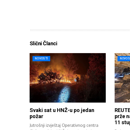
Slični Članci
NOVOSTI
NOVOS
Svaki sat u HNŽ-u po jedan
REUTE
požar
prže n
11 stu
Jutrošnji izvještaj Operativnog centra