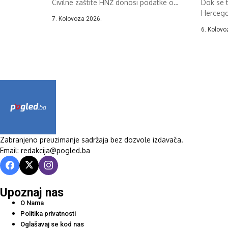
Civilne zaštite HNŽ donosi podatke o
Dok se 
požarima u...
Hercegov
7. Kolovoza 2026.
Celzija,..
6. Kolovo
Zabranjeno preuzimanje sadržaja bez dozvole izdavača.
Email: redakcija@pogled.ba
Upoznaj nas
O Nama
Politika privatnosti
Oglašavaj se kod nas