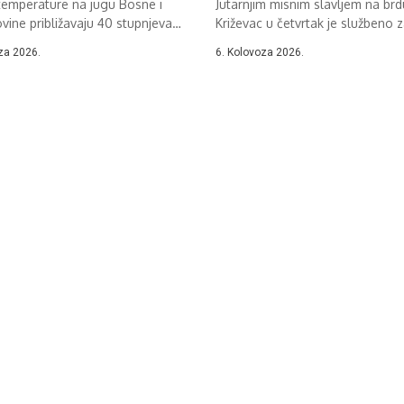
temperature na jugu Bosne i
Jutarnjim misnim slavljem na brd
ine približavaju 40 stupnjeva
Križevac u četvrtak je službeno 
.
37....
za 2026.
6. Kolovoza 2026.