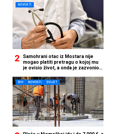
NOVOSTI
Samohrani otac iz Mostara nije
mogao platiti pretragu o kojoj mu
je ovisio život, a onda je zazvonio
telefon…
BIH
NOVOSTI
SVIJET