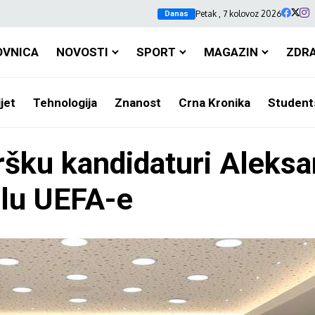
Petak , 7 kolovoz 2026
Danas
OVNICA
NOVOSTI
SPORT
MAGAZIN
ZDR
jet
Tehnologija
Znanost
Crna Kronika
Student
šku kandidaturi Aleksa
elu UEFA-e