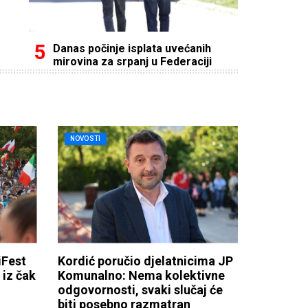
Danas počinje isplata uvećanih
mirovina za srpanj u Federaciji
NOVOSTI
Fest
Kordić poručio djelatnicima JP
iz čak
Komunalno: Nema kolektivne
odgovornosti, svaki slučaj će
biti posebno razmatran