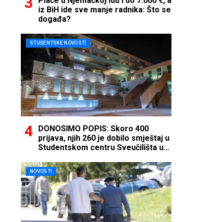
Plaće u Njemačkoj idu i do 7.000 €, a
iz BiH ide sve manje radnika: Što se
događa?
STUDENTSKE NOVOSTI
DONOSIMO POPIS: Skoro 400
prijava, njih 260 je dobilo smještaj u
Studentskom centru Sveučilišta u
Mostaru
NOVOSTI