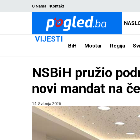
O Nama
Kontakt
NASL
VIJESTI
BiH
Mostar
Regija
Svi
NSBiH pružio podr
novi mandat na č
14. Svibnja 2026.