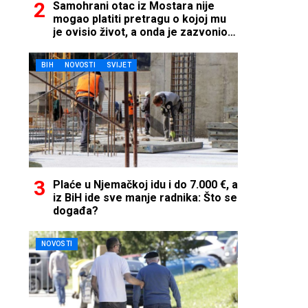
Samohrani otac iz Mostara nije
mogao platiti pretragu o kojoj mu
je ovisio život, a onda je zazvonio
telefon…
BIH
NOVOSTI
SVIJET
Plaće u Njemačkoj idu i do 7.000 €, a
iz BiH ide sve manje radnika: Što se
događa?
NOVOSTI