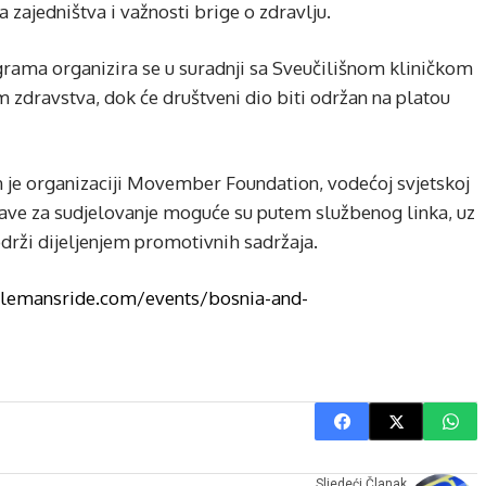
 zajedništva i važnosti brige o zdravlju.
grama organizira se u suradnji sa Sveučilišnom kliničkom
zdravstva, dok će društveni dio biti održan na platou
en je organizaciji Movember Foundation, vodećoj svjetskoj
ijave za sudjelovanje moguće su putem službenog linka, uz
drži dijeljenjem promotivnih sadržaja.
tlemansride.com/events/bosnia-and-
Sljedeći Članak