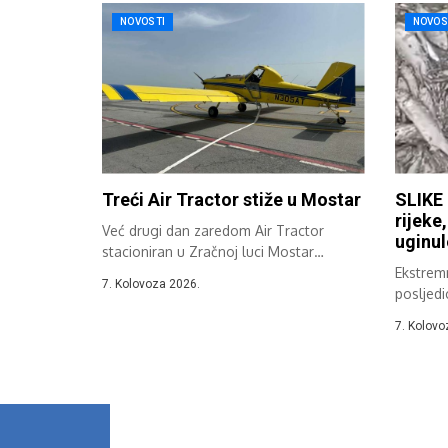
NOVOSTI
NOVOS
Treći Air Tractor stiže u Mostar
SLIKE 
rijeke
Već drugi dan zaredom Air Tractor
uginul
stacioniran u Zračnoj luci Mostar
sudjeluje...
Ekstremn
7. Kolovoza 2026.
posljedi
Hercegov
7. Kolovo