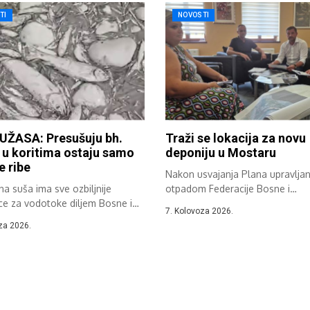
TI
NOVOSTI
UŽASA: Presušuju bh.
Traži se lokacija za novu
, u koritima ostaju samo
deponiju u Mostaru
e ribe
Nakon usvajanja Plana upravljan
a suša ima sve ozbiljnije
otpadom Federacije Bosne i
ce za vodotoke diljem Bosne i
Hercegovine održan je sastanak.
7. Kolovoza 2026.
ine....
za 2026.