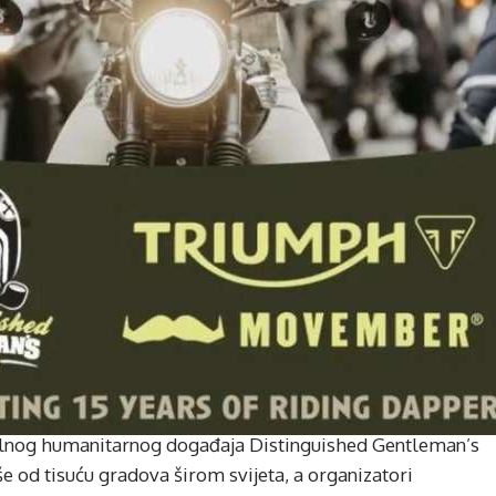
obalnog humanitarnog događaja Distinguished Gentleman’s
e od tisuću gradova širom svijeta, a organizatori