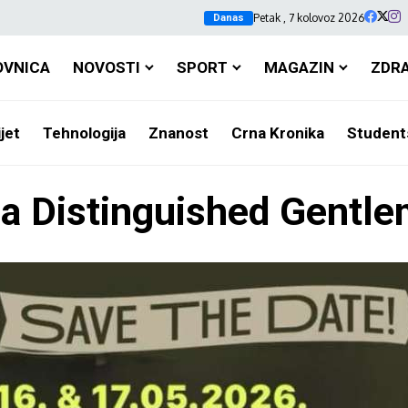
Petak , 7 kolovoz 2026
Danas
OVNICA
NOVOSTI
SPORT
MAGAZIN
ZDR
jet
Tehnologija
Znanost
Crna Kronika
Student
za Distinguished Gentl