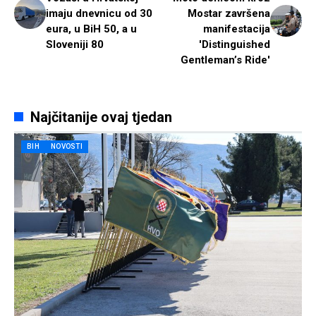
imaju dnevnicu od 30
Mostar završena
eura, u BiH 50, a u
manifestacija
Sloveniji 80
'Distinguished
Gentleman’s Ride'
Najčitanije ovaj tjedan
BIH
NOVOSTI