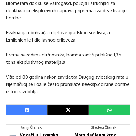
kilometara dok su se vatrogasci, policija i stručnjaci za
deaktivaciju eksplozivnih naprava pripremali za deaktivaciju
bombe.
Evakuacija obuhvaća i dijelove gradskog središta, a
izmijenjen je i dio javnog prijevoza.
Prema navodima dužnosnika, bomba sadrži približno 1,35
tona eksplozivnog materijala.
Više od 80 godina nakon završetka Drugog svjetskog rata u
Njemačkoj se i dalje često pronalaze neeksplodirane bombe
iz tog razdoblja.
Raniji Članak
Sljedeći Članak
Vozači u Hrvatskoj
Moto defileom kroz