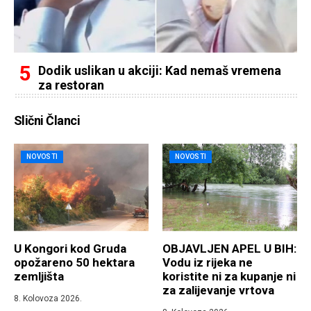
Dodik uslikan u akciji: Kad nemaš vremena
za restoran
Slični Članci
NOVOSTI
NOVOSTI
U Kongori kod Gruda
OBJAVLJEN APEL U BIH:
opožareno 50 hektara
Vodu iz rijeka ne
zemljišta
koristite ni za kupanje ni
za zalijevanje vrtova
8. Kolovoza 2026.