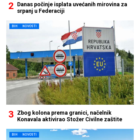
Danas počinje isplata uvećanih mirovina za
srpanj u Federaciji
BIH
NOVOSTI
Zbog kolona prema granici, načelnik
Konavala aktivirao Stožer Civilne zaštite
BIH
NOVOSTI