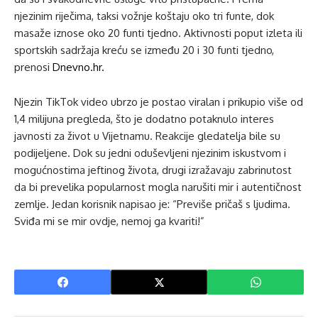
njezinim riječima, taksi vožnje koštaju oko tri funte, dok
masaže iznose oko 20 funti tjedno. Aktivnosti poput izleta ili
sportskih sadržaja kreću se između 20 i 30 funti tjedno,
prenosi
Dnevno.hr.
Njezin TikTok video ubrzo je postao viralan i prikupio više od
1,4 milijuna pregleda, što je dodatno potaknulo interes
javnosti za život u Vijetnamu. Reakcije gledatelja bile su
podijeljene. Dok su jedni oduševljeni njezinim iskustvom i
mogućnostima jeftinog života, drugi izražavaju zabrinutost
da bi prevelika popularnost mogla narušiti mir i autentičnost
zemlje. Jedan korisnik napisao je: “Previše pričaš s ljudima.
Sviđa mi se mir ovdje, nemoj ga kvariti!”