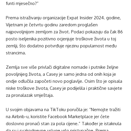
funti mjesečno?”
Prema istraživanju organizacije Expat Insider 2024. godine,
Vijetnam je četvrtu godinu zaredom proglašen
najpovoljnijom zemljom za život. Podaci pokazuju da čak 86
posto iseljenika pozitivno ocjenjuje troškove života u toj
zemlji, što dodatno potvrđuje njezinu popularnost među
strancima.
Zemlja sve više privlači digitalne nomade i putnike željne
povoljnijeg života, a Casey je samo jedna od onih koja je
ondje odlučila započeti novo poglavlje. Osim što je opisala
niske troškove života, Casey je podijelila i praktične savjete
za pronalazak smještaja.
U svojim objavama na TikToku poručila je: “Nemojte tražiti
na Airbnb-u, koristite Facebook Marketplace jer ćete
doslovno pronaći stan za pola cijene.” Također je istaknula
da su i svakodnevne usluge vrlo pristupačne. Prema