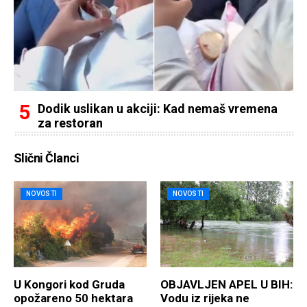
Dodik uslikan u akciji: Kad nemaš vremena
za restoran
Slični Članci
NOVOSTI
NOVOSTI
U Kongori kod Gruda
OBJAVLJEN APEL U BIH:
opožareno 50 hektara
Vodu iz rijeka ne