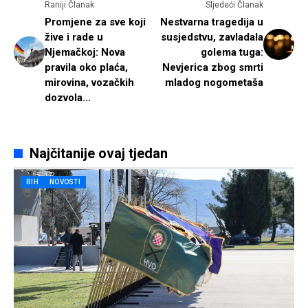
Raniji Članak
Sljedeći Članak
Promjene za sve koji
Nestvarna tragedija u
žive i rade u
susjedstvu, zavladala
Njemačkoj: Nova
golema tuga:
pravila oko plaća,
Nevjerica zbog smrti
mirovina, vozačkih
mladog nogometaša
dozvola…
Najčitanije ovaj tjedan
BIH
NOVOSTI