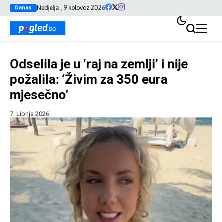
Nedjelja , 9 kolovoz 2026
Danas
Odselila je u ‘raj na zemlji’ i nije
požalila: ‘Živim za 350 eura
mjesečno’
7. Lipnja 2026.