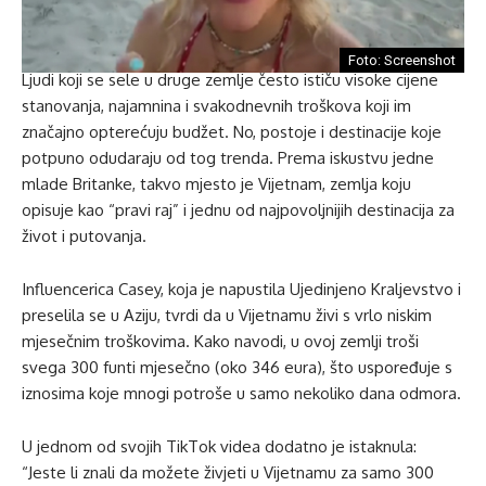
Foto: Screenshot
Ljudi koji se sele u druge zemlje često ističu visoke cijene
stanovanja, najamnina i svakodnevnih troškova koji im
značajno opterećuju budžet. No, postoje i destinacije koje
potpuno odudaraju od tog trenda. Prema iskustvu jedne
mlade Britanke, takvo mjesto je Vijetnam, zemlja koju
opisuje kao “pravi raj” i jednu od najpovoljnijih destinacija za
život i putovanja.
Influencerica Casey, koja je napustila Ujedinjeno Kraljevstvo i
preselila se u Aziju, tvrdi da u Vijetnamu živi s vrlo niskim
mjesečnim troškovima. Kako navodi, u ovoj zemlji troši
svega 300 funti mjesečno (oko 346 eura), što uspoređuje s
iznosima koje mnogi potroše u samo nekoliko dana odmora.
U jednom od svojih TikTok videa dodatno je istaknula:
“Jeste li znali da možete živjeti u Vijetnamu za samo 300