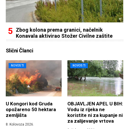
Zbog kolona prema granici, načelnik
Konavala aktivirao Stožer Civilne zaštite
Slični Članci
NOVOSTI
NOVOSTI
U Kongori kod Gruda
OBJAVLJEN APEL U BIH:
opožareno 50 hektara
Vodu iz rijeka ne
zemljišta
koristite ni za kupanje ni
za zalijevanje vrtova
8. Kolovoza 2026.