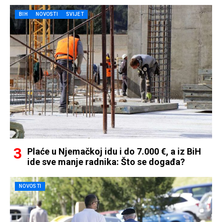
BIH
NOVOSTI
SVIJET
Plaće u Njemačkoj idu i do 7.000 €, a iz BiH
ide sve manje radnika: Što se događa?
NOVOSTI