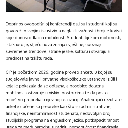
Doprinos ovogodišnjoj konferenciji dali su i studenti koji su
govoreći o svojim iskustvima naglasili važnost i brojne koristi
koje donosi odlazna mobilnost. Studenti tijekom mobilnosti,
istaknuto je, stječu nova znanja i vještine, upoznaju
suvremene trendove, strane jezike, kulturu i stvaraju si
prednost na tržištu rada.
CIP je početkom 2026. godine proveo anketu u kojoj su
sudjelovale javne i privatne visokoškolske ustanove iz BiH
koja je pokazala da se odlazna, a posebice dolazna
mobilnost ostvaruje u niskim postotcima te da postoji
mnoštvo prepreka u njezinoj realizaciji. Analizirajući rezultate
ankete uočene su prepreke kao što su administrativne,
financijske, neinformiranost studenata, nedovoljan broj
studijskih programa na engleskom jeziku, potkapacitiranost
ureda za međunarodnu suradnju, nemogućnost financiranja