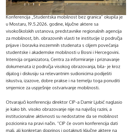
Konferencija „Studentska mobilnost bez granica” okupila je
u Mostaru, 19.5.2026. godine, ključne aktere sa
visokoškolskih ustanova, predstavnike regionalnih agencija
za mobilnost, bh. obrazovnih vlasti te institucije iz područja
prijave i boravka inozemnih studenata s ciljem povećanja
studentske i akademske mobilnosti u Bosni i Hercegovini.
Intencija organizatora, Centra za informiranje i priznavanje
dokumenata iz područja visokog obrazovanja, bila- je kroz
dijalog i diskusiju sa relevantnim sudionicima podijeliti
iskustva, izazove, dobre prakse i na temelju toga ponuditi
smjernice za uspješnije ostvarivanje mobilnosti.
Otvarajući konferenciju direktor CIP-a Damir Ljubić naglasio
je kako bh. visoko obrazovanje nije na najvišoj razini, a
institucionalne aktivnosti su nedostatne da se mobilnost
pozicionira na pravi način. “CIP će ovom konferencija dati
mali, ali konkretan doprinos i potaknuti ključne aktere na