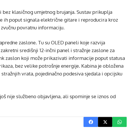
ali bez klasičnog umjetnog brujanja. Sustav prikuplja
je ih poput signala električne gitare i reproducira kroz
u zvučnu povratnu informaciju.
napredne zaslone. Tu su OLED paneli koje razvija
zakretni središnji 12-inčni panel i stražnje zaslone za
Ink zaslon koji može prikazivati informacije poput statusa
prikaza, bez velike potrošnje energije. Kabina je obložena
stražnjih vrata, pojedinačno podesiva sjedala i opcijsku
a još nije službeno objavljena, ali spominje se iznos od