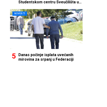
Studentskom centru Sveučilišta u
Mostaru
NOVOSTI
Danas počinje isplata uvećanih
mirovina za srpanj u Federaciji