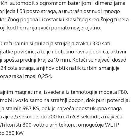
ektrični automobil s ogromnom baterijom i dimenzijama
rijeda i 53 posto straga, a unutrašnjost nudi mnogo
ktričnog pogona i izostanku klasičnog središnjeg tunela.
koji kod Ferrarija zvuči pomalo nevjerojatno.
 računalnih simulacija strujanja zraka i 330 sati
latke površine, a tu je i potpuno ravna podnica, aktivni
nji spušta prednji kraj za 10 mm. Kotači su najveći dosad
i 24 cola straga, a njihov oblik nalik turbini smanjuje
ora zraka iznosi 0,254.
trajnim magnetima, izvedena iz tehnologije modela F80.
mobil vozio samo na stražnji pogon, dok puni potencijal
ja stalnih 987 KS, dok je najveća boost ukupna snaga
raje 2,5 sekunde, do 200 km/h 6,8 sekundi, a najveća
kWh koristi 800-voltnu arhitekturu, omogućuje WLTP
do 350 kW.