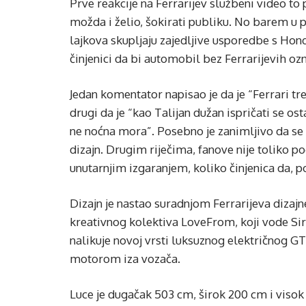
Prve reakcije na Ferrarijev službeni video to 
možda i želio, šokirati publiku. No barem u 
lajkova skupljaju zajedljive usporedbe s Ho
činjenici da bi automobil bez Ferrarijevih o
Jedan komentator napisao je da je “Ferrari 
drugi da je “kao Talijan dužan ispričati se osta
ne noćna mora”. Posebno je zanimljivo da se 
dizajn. Drugim riječima, fanove nije toliko p
unutarnjim izgaranjem, koliko činjenica da, po
Dizajn je nastao suradnjom Ferrarijeva dizaj
kreativnog kolektiva LoveFrom, koji vode Sir
nalikuje novoj vrsti luksuznog električnog G
motorom iza vozača.
Luce je dugačak 503 cm, širok 200 cm i vis