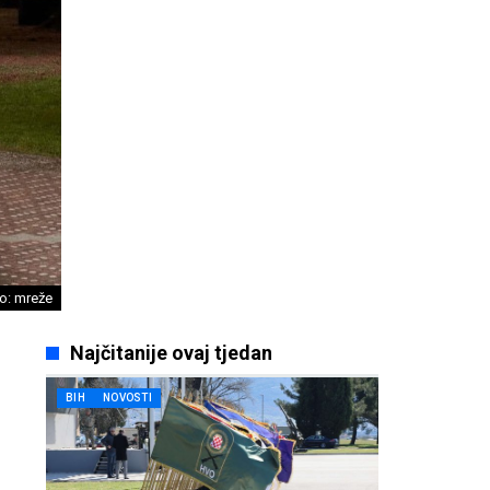
o: mreže
Najčitanije ovaj tjedan
BIH
NOVOSTI