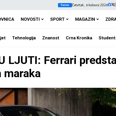
Četvrtak , 6 kolovoz 2026
Danas
OVNICA
NOVOSTI
SPORT
MAGAZIN
ZDR
jet
Tehnologija
Znanost
Crna Kronika
Student
JUTI: Ferrari predstav
un maraka