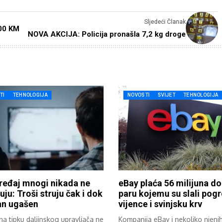
Sljedeći Članak
00 KM
NOVA AKCIJA: Policija pronašla 7,2 kg droge
TI
TEHNOLOGIJA
NOVOSTI
SVIJET
TEHNOLOGIJA
ređaj mnogi nikada ne
eBay plaća 56 milijuna do
čuju: Troši struju čak i dok
paru kojemu su slali pog
an ugašen
vijence i svinjsku krv
 na tipku daljinskog upravljača ne
Kompanija eBay i nekoliko njenih