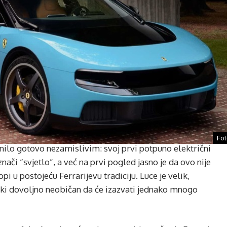
Fot
inilo gotovo nezamislivim: svoj prvi potpuno električni
ači “svjetlo”, a već na prvi pogled jasno je da ovo nije
i u postojeću Ferrarijevu tradiciju. Luce je velik,
ski dovoljno neobičan da će izazvati jednako mnogo