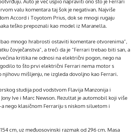
potvrđuju. Auto je već uspio napraviti ono što je Ferrari
prvom valu komentara taj šok je negativan. Najviše
ndom Accord i Toyotom Prius, dok se mnogi rugaju
znaka teško prepoznali kao model iz Maranella.
trebao mnogo hrabrosti ostaviti komentare otvorenima”,
tku čovječanstva”, a treći da je “Ferrari trebao biti san, a
većina kritika ne odnosi na električni pogon, nego na
ogodilo to što prvi električni Ferrari nema motor s
 njihovu mišljenju, ne izgleda dovoljno kao Ferrari.
nerskog studija pod vodstvom Flavija Manzonija i
 Jony Ive i Marc Newson. Rezultat je automobil koji više
T-a nego klasičnom Ferrariju s niskom siluetom i
ok 154 cm, uz međuosovinski razmak od 296 cm. Masa