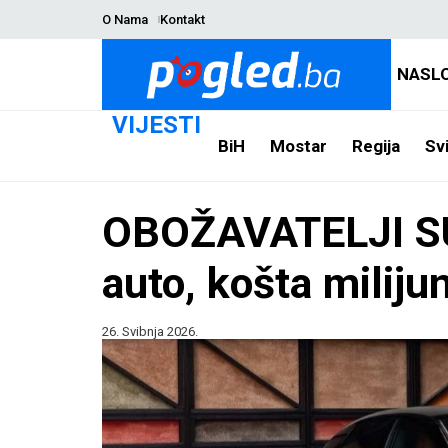
O Nama
Kontakt
NASL
VIJESTI
BiH
Mostar
Regija
Svi
OBOŽAVATELJI SU L
auto, košta milij
26. Svibnja 2026.