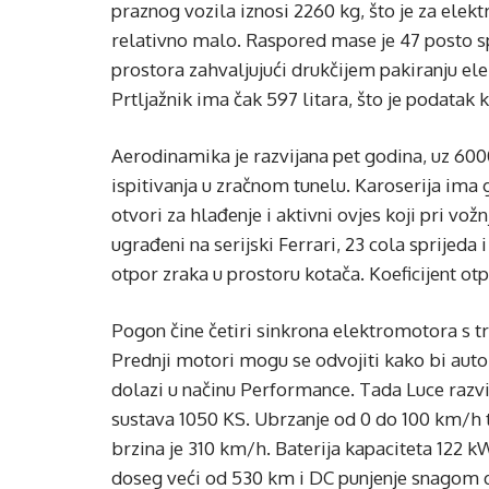
praznog vozila iznosi 2260 kg, što je za el
relativno malo. Raspored mase je 47 posto sp
prostora zahvaljujući drukčijem pakiranju ele
Prtljažnik ima čak 597 litara, što je podatak 
Aerodinamika je razvijana pet godina, uz 6000
ispitivanja u zračnom tunelu. Karoserija ima g
otvori za hlađenje i aktivni ovjes koji pri vož
ugrađeni na serijski Ferrari, 23 cola sprijeda 
otpor zraka u prostoru kotača. Koeficijent otp
Pogon čine četiri sinkrona elektromotora s 
Prednji motori mogu se odvojiti kako bi auto
dolazi u načinu Performance. Tada Luce razvi
sustava 1050 KS. Ubrzanje od 0 do 100 km/h t
brzina je 310 km/h. Baterija kapaciteta 122 
doseg veći od 530 km i DC punjenje snagom 