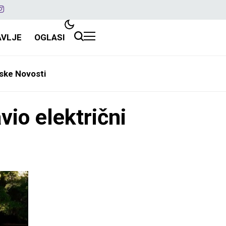
AVLJE
OGLASI
ske Novosti
io električni