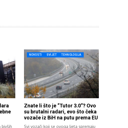
NOVOSTI
SVIJET
TEHNOLOGIJA
lara
Znate li što je “Tutor 3.0”? Ovo
rebne
su brutalni radari, evo što čeka
vozače iz BiH na putu prema EU
 bivših
Svi vozači koji se ovoga ljeta spremaju