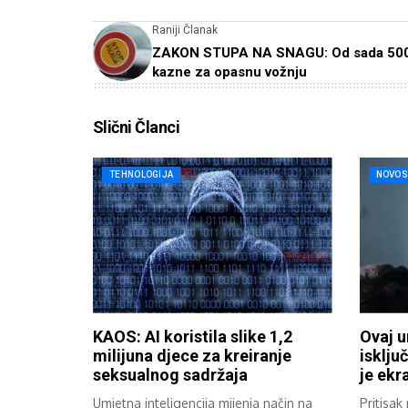
Raniji Članak
ZAKON STUPA NA SNAGU: Od sada 50
kazne za opasnu vožnju
Slični Članci
TEHNOLOGIJA
NOVOS
KAOS: AI koristila slike 1,2
Ovaj u
milijuna djece za kreiranje
isklju
seksualnog sadržaja
je ekr
Umjetna inteligencija mijenja način na
Pritisak