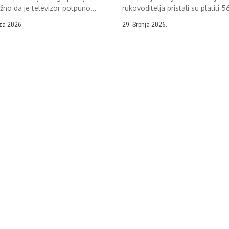
žno da je televizor potpuno...
rukovoditelja pristali su platiti 5
milijuna...
za 2026.
29. Srpnja 2026.