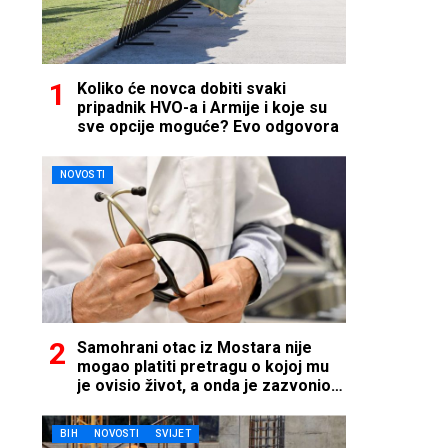
Koliko će novca dobiti svaki
pripadnik HVO-a i Armije i koje su
sve opcije moguće? Evo odgovora
NOVOSTI
Samohrani otac iz Mostara nije
mogao platiti pretragu o kojoj mu
je ovisio život, a onda je zazvonio
telefon…
BIH
NOVOSTI
SVIJET