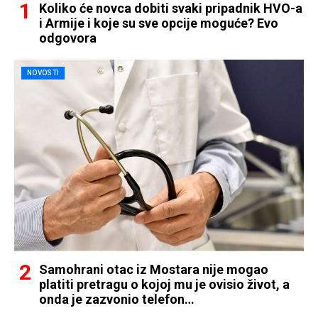
Koliko će novca dobiti svaki pripadnik HVO-a
i Armije i koje su sve opcije moguće? Evo
odgovora
NOVOSTI
Samohrani otac iz Mostara nije mogao
platiti pretragu o kojoj mu je ovisio život, a
onda je zazvonio telefon…