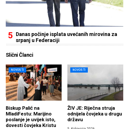
Danas počinje isplata uvećanih mirovina za
srpanj u Federaciji
Slični Članci
NOVOSTI
NOVOSTI
Biskup Palić na
ŽIV JE: Riječna struja
MladiFestu: Marijino
odnijela čovjeka u drugu
poslanje je uvijek isto,
državu
dovesti čovjeka Kristu
5. Kolovoza 2026.