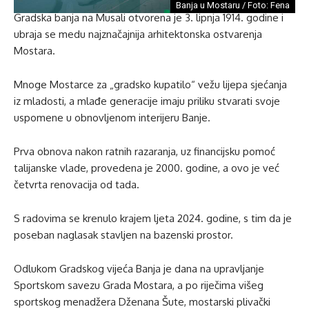
Banja u Mostaru / Foto: Fena
Gradska banja na Musali otvorena je 3. lipnja 1914. godine i
ubraja se medu najznačajnija arhitektonska ostvarenja
Mostara.
Mnoge Mostarce za „gradsko kupatilo“ vežu lijepa sjećanja
iz mladosti, a mlađe generacije imaju priliku stvarati svoje
uspomene u obnovljenom interijeru Banje.
Prva obnova nakon ratnih razaranja, uz financijsku pomoć
talijanske vlade, provedena je 2000. godine, a ovo je već
četvrta renovacija od tada.
S radovima se krenulo krajem ljeta 2024. godine, s tim da je
poseban naglasak stavljen na bazenski prostor.
Odlukom Gradskog vijeća Banja je dana na upravljanje
Sportskom savezu Grada Mostara, a po riječima višeg
sportskog menadžera Dženana Šute, mostarski plivački