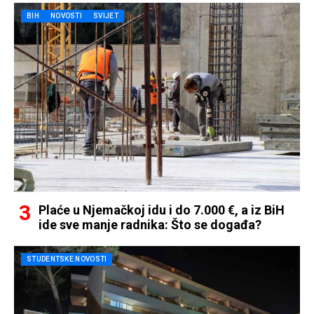
BIH
NOVOSTI
SVIJET
Plaće u Njemačkoj idu i do 7.000 €, a iz BiH
ide sve manje radnika: Što se događa?
STUDENTSKE NOVOSTI