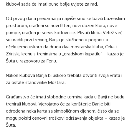
klubovi sada će imati puno bolje uvjete za rad.
Od prvog dana preuzimanja najviše smo se bavili bazenskim
prostorom, urađeni su novi filteri, novi dozeri klora, nove
pumpe, urađen je servis kotlovnice. Plivači kluba Velež već
su uradili prvi trening, Banja je službeno u pogonu, a
očekujemo uskoro da druga dva mostarska kluba, Orka i
Zrinjski, krenu s treninzima u „gradskom kupatilu“ – kazao je
Šuta u razgovoru za Fenu.
Nakon klubova Banja bi uskoro trebala otvoriti svoja vrata i
za ostale stanovnike Mostara.
Građanstvo će imati slobodne termina kada u Banji ne budu
trenirali klubovi. Vjerojatno će za korištenje Banje biti
određena neka karta sa simboličnom cijenom, čisto da se
mogu pokriti osnovni troškovi održavanja objekta – kazao je
Šuta.