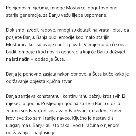
Po njegovim riječima, mnoge Mostarce, pogotovo one
starije generacije, za Banju vežu lijepe uspomene.
Dok smo izvodili radove, mnogi su dolazili na vrata i pitali da
posjete Banju. Banja budi emocije kod malo starijih
Mostaraca koji su ovdje naučili plivati. Vjerujemo da će ona
buditi emocije i kod novijih generacija koji će Banju doživjeti
na isti način – dodao je Šuta.
Banja je ponovno zasjala nakon obnove, a Šuta ističe kako je
održavanje objekta ključna stvar.
Banja zahtjeva konstantnu i kontinuiranu pažnju kroz svih 12
mjeseci u godini. Posljednjih godina su se u Banju uložila
znatna sredstva, od sustava odvlaživanja, urađen je novi
krov, sve što sam i ranije naveo. Ključno je nastaviti s
ulaganjima u Banju, ali isto tako i voditi računa o njenom
održavanju – naglasio je.