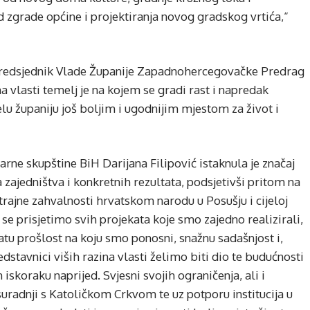
d zgrade općine i projektiranja novog gradskog vrtića,“
predsjednik Vlade Županije Zapadnohercegovačke Predrag
a vlasti temelj je na kojem se gradi rast i napredak
ijelu županiju još boljim i ugodnijim mjestom za život i
e skupštine BiH Darijana Filipović istaknula je značaj
zajedništva i konkretnih rezultata, podsjetivši pritom na
trajne zahvalnosti hrvatskom narodu u Posušju i cijeloj
se prisjetimo svih projekata koje smo zajedno realizirali,
atu prošlost na koju smo ponosni, snažnu sadašnjost i,
edstavnici viših razina vlasti želimo biti dio te budućnosti
skoraku naprijed. Svjesni svojih ograničenja, ali i
uradnji s Katoličkom Crkvom te uz potporu institucija u