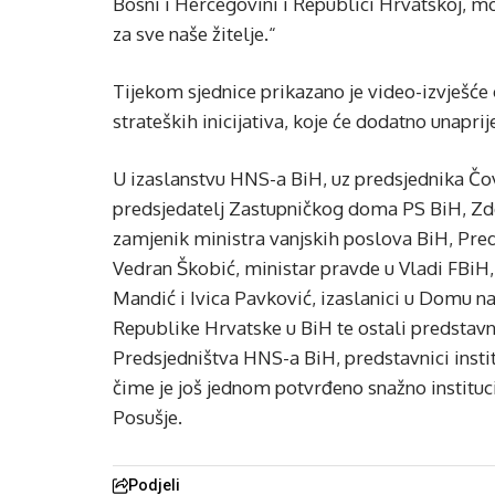
Bosni i Hercegovini i Republici Hrvatskoj, mo
za sve naše žitelje.“
Tijekom sjednice prikazano je video-izvješće 
strateških inicijativa, koje će dodatno unaprije
U izaslanstvu HNS-a BiH, uz predsjednika Čovi
predsjedatelj Zastupničkog doma PS BiH, Zde
zamjenik ministra vanjskih poslova BiH, Pr
Vedran Škobić, ministar pravde u Vladi FBiH
Mandić i Ivica Pavković, izaslanici u Domu n
Republike Hrvatske u BiH te ostali predstavni
Predsjedništva HNS-a BiH, predstavnici institu
čime je još jednom potvrđeno snažno instituc
Posušje.
Podjeli