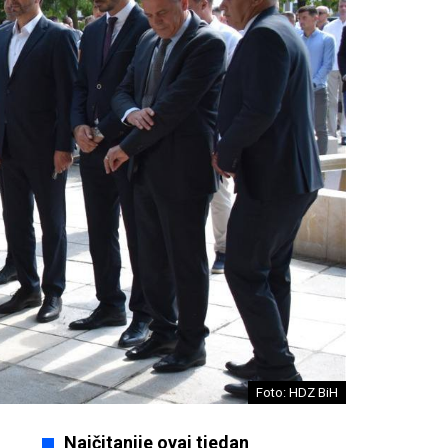
Foto: HDZ BiH
Najčitanije ovaj tjedan