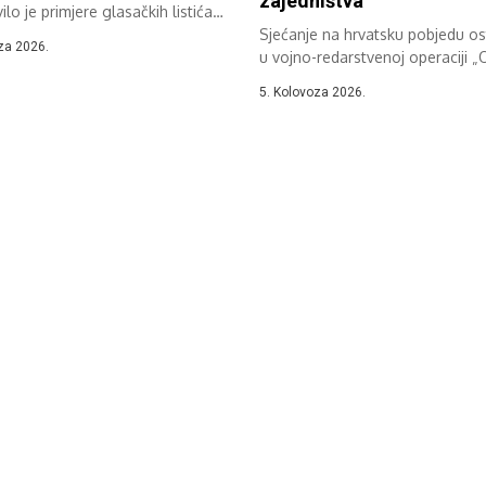
zajedništva
ilo je primjere glasačkih listića
izbore...
Sjećanje na hrvatsku pobjedu o
za 2026.
u vojno-redarstvenoj operaciji „
svoju punu vrijednost...
5. Kolovoza 2026.