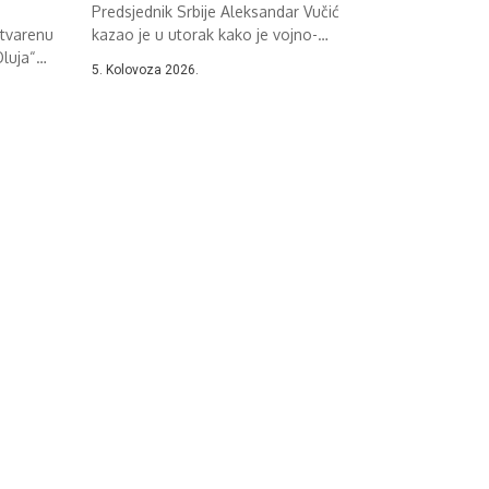
Predsjednik Srbije Aleksandar Vučić
stvarenu
kazao je u utorak kako je vojno-
Oluja“
redarstvena akcija...
5. Kolovoza 2026.