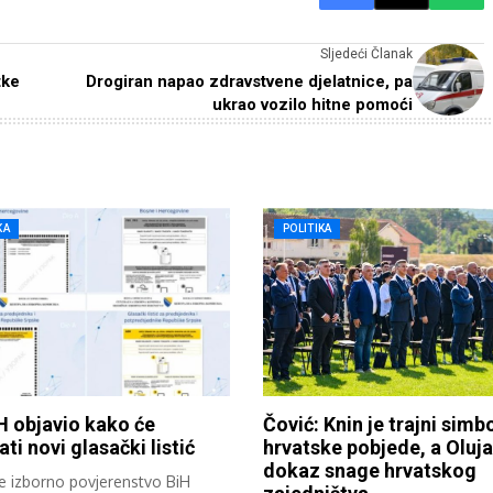
Sljedeći Članak
tke
Drogiran napao zdravstvene djelatnice, pa
ukrao vozilo hitne pomoći
KA
POLITIKA
H objavio kako će
Čović: Knin je trajni simb
ati novi glasački listić
hrvatske pobjede, a Oluja
dokaz snage hrvatskog
e izborno povjerenstvo BiH