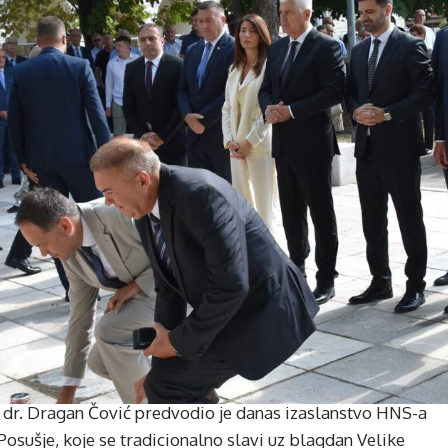
dr. Dragan Čović predvodio je danas izaslanstvo HNS-a
sušje, koje se tradicionalno slavi uz blagdan Velike