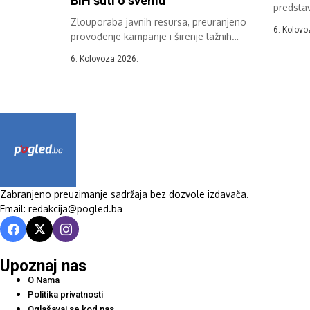
BiH šuti o svemu
predstav
Zlouporaba javnih resursa, preuranjeno
za Opće 
6. Kolovo
provođenje kampanje i širenje lažnih
informacija o izbornim...
6. Kolovoza 2026.
Zabranjeno preuzimanje sadržaja bez dozvole izdavača.
Email: redakcija@pogled.ba
Upoznaj nas
O Nama
Politika privatnosti
Oglašavaj se kod nas