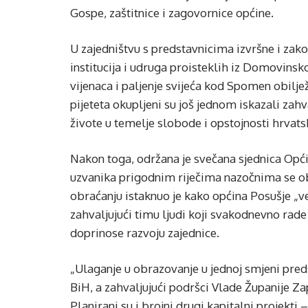
Gospe, zaštitnice i zagovornice općine.
U zajedništvu s predstavnicima izvršne i zako
institucija i udruga proisteklih iz Domovinsk
vijenaca i paljenje svijeća kod Spomen obiljež
pijeteta okupljeni su još jednom iskazali zah
živote u temelje slobode i opstojnosti hrvat
Nakon toga, održana je svečana sjednica Opći
uzvanika prigodnim riječima nazočnima se ob
obraćanju istaknuo je kako općina Posušje „v
zahvaljujući timu ljudi koji svakodnevno rade
doprinose razvoju zajednice.
„Ulaganje u obrazovanje u jednoj smjeni preds
BiH, a zahvaljujući podršci Vlade Županije Za
Planirani su i brojni drugi kapitalni projekt