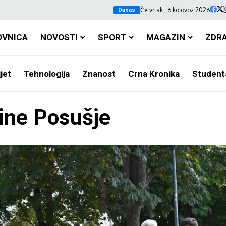
Četvrtak , 6 kolovoz 2026
Danas
OVNICA
NOVOSTI
SPORT
MAGAZIN
ZDR
jet
Tehnologija
Znanost
Crna Kronika
Student
ine Posušje