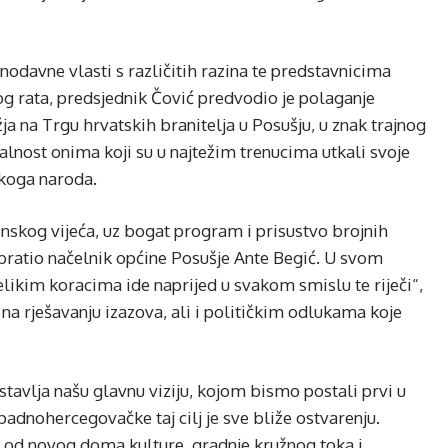
nodavne vlasti s različitih razina te predstavnicima
og rata, predsjednik Čović predvodio je polaganje
ja na Trgu hrvatskih branitelja u Posušju, u znak trajnog
valnost onima koji su u najtežim trenucima utkali svoje
skoga naroda.
nskog vijeća, uz bogat program i prisustvo brojnih
ratio načelnik općine Posušje Ante Begić. U svom
elikim koracima ide naprijed u svakom smislu te riječi“,
 na rješavanju izazova, ali i političkim odlukama koje
tavlja našu glavnu viziju, kojom bismo postali prvi u
padnohercegovačke taj cilj je sve bliže ostvarenju.
i – od novog doma kulture, gradnje kružnog toka i