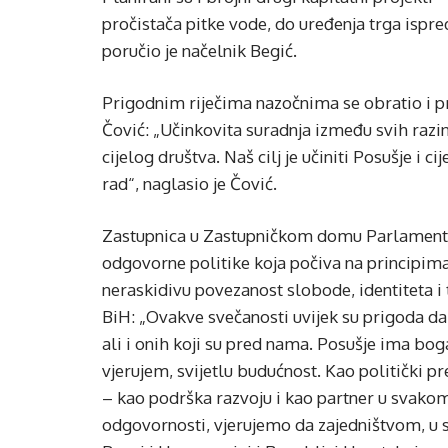
pročistača pitke vode, do uređenja trga ispre
poručio je načelnik Begić.
Prigodnim riječima nazočnima se obratio i 
Čović: „Učinkovita suradnja između svih razin
cijelog društva. Naš cilj je učiniti Posušje i c
rad“, naglasio je Čović.
Zastupnica u Zastupničkom domu Parlamentarn
odgovorne politike koja počiva na principima 
neraskidivu povezanost slobode, identiteta i 
BiH: „Ovakve svečanosti uvijek su prigoda da 
ali i onih koji su pred nama. Posušje ima bog
vjerujem, svijetlu budućnost. Kao politički pr
– kao podrška razvoju i kao partner u svakom i
odgovornosti, vjerujemo da zajedništvom, u s