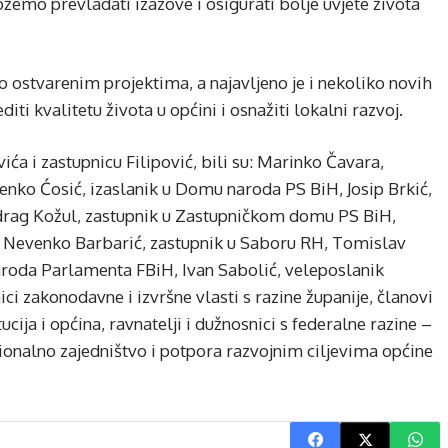
žemo prevladati izazove i osigurati bolje uvjete života
o ostvarenim projektima, a najavljeno je i nekoliko novih
diti kvalitetu života u općini i osnažiti lokalni razvoj.
ća i zastupnicu Filipović, bili su: Marinko Čavara,
nko Ćosić, izaslanik u Domu naroda PS BiH, Josip Brkić,
edrag Kožul, zastupnik u Zastupničkom domu PS BiH,
, Nevenko Barbarić, zastupnik u Saboru RH, Tomislav
aroda Parlamenta FBiH, Ivan Sabolić, veleposlanik
ci zakonodavne i izvršne vlasti s razine županije, članovi
cija i općina, ravnatelji i dužnosnici s federalne razine –
ionalno zajedništvo i potpora razvojnim ciljevima općine