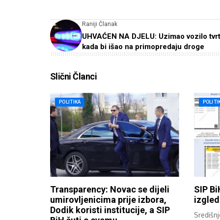
Raniji Članak
UHVAĆEN NA DJELU: Uzimao vozilo tvr
kada bi išao na primopredaju droge
Slični Članci
POLITIKA
POLITI
Transparency: Novac se dijeli
SIP Bi
umirovljenicima prije izbora,
izgled
Dodik koristi institucije, a SIP
Središnj