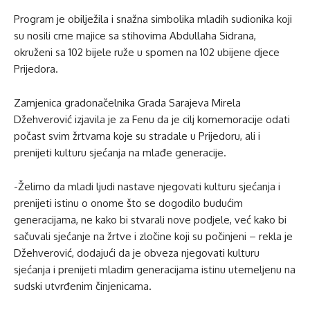
Program je obilježila i snažna simbolika mladih sudionika koji
su nosili crne majice sa stihovima Abdullaha Sidrana,
okruženi sa 102 bijele ruže u spomen na 102 ubijene djece
Prijedora.
Zamjenica gradonačelnika Grada Sarajeva Mirela
Džehverović izjavila je za Fenu da je cilj komemoracije odati
počast svim žrtvama koje su stradale u Prijedoru, ali i
prenijeti kulturu sjećanja na mlađe generacije.
-Želimo da mladi ljudi nastave njegovati kulturu sjećanja i
prenijeti istinu o onome što se dogodilo budućim
generacijama, ne kako bi stvarali nove podjele, već kako bi
sačuvali sjećanje na žrtve i zločine koji su počinjeni – rekla je
Džehverović, dodajući da je obveza njegovati kulturu
sjećanja i prenijeti mladim generacijama istinu utemeljenu na
sudski utvrđenim činjenicama.