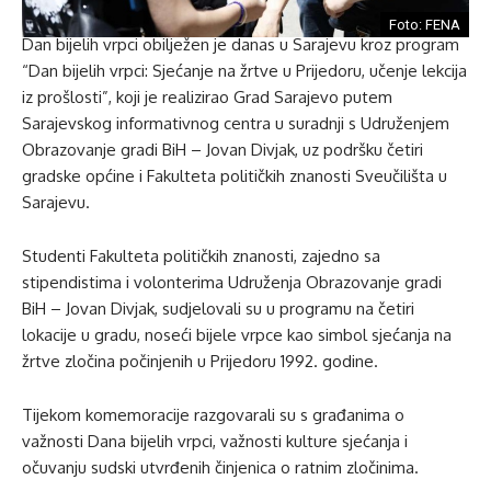
Foto: FENA
Dan bijelih vrpci obilježen je danas u Sarajevu kroz program
“Dan bijelih vrpci: Sjećanje na žrtve u Prijedoru, učenje lekcija
iz prošlosti”, koji je realizirao Grad Sarajevo putem
Sarajevskog informativnog centra u suradnji s Udruženjem
Obrazovanje gradi BiH – Jovan Divjak, uz podršku četiri
gradske općine i Fakulteta političkih znanosti Sveučilišta u
Sarajevu.
Studenti Fakulteta političkih znanosti, zajedno sa
stipendistima i volonterima Udruženja Obrazovanje gradi
BiH – Jovan Divjak, sudjelovali su u programu na četiri
lokacije u gradu, noseći bijele vrpce kao simbol sjećanja na
žrtve zločina počinjenih u Prijedoru 1992. godine.
Tijekom komemoracije razgovarali su s građanima o
važnosti Dana bijelih vrpci, važnosti kulture sjećanja i
očuvanju sudski utvrđenih činjenica o ratnim zločinima.