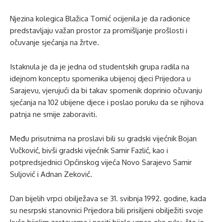
Njezina kolegica Blažica Tomić ocijenila je da radionice
predstavljaju važan prostor za promišljanje prošlosti i
očuvanje sjećanja na žrtve.
Istaknula je da je jedna od studentskih grupa radila na
idejnom konceptu spomenika ubijenoj djeci Prijedora u
Sarajevu, vjerujući da bi takav spomenik doprinio očuvanju
sjećanja na 102 ubijene djece i poslao poruku da se njihova
patnja ne smije zaboraviti.
Među prisutnima na proslavi bili su gradski vijećnik Bojan
Vučković, bivši gradski vijećnik Samir Fazlić, kao i
potpredsjednici Općinskog vijeća Novo Sarajevo Samir
Suljović i Adnan Zeković.
Dan bijelih vrpci obilježava se 31. svibnja 1992. godine, kada
su nesrpski stanovnici Prijedora bili prisiljeni obilježiti svoje