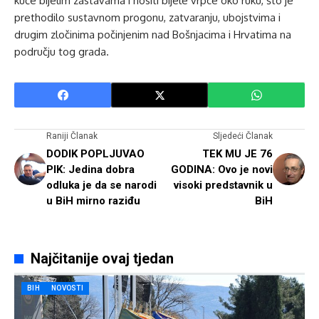
kuće bijelim zastavama i nositi bijele vrpce oko ruku, što je
prethodilo sustavnom progonu, zatvaranju, ubojstvima i
drugim zločinima počinjenim nad Bošnjacima i Hrvatima na
području tog grada.
Raniji Članak
Sljedeći Članak
DODIK POPLJUVAO
TEK MU JE 76
PIK: Jedina dobra
GODINA: Ovo je novi
odluka je da se narodi
visoki predstavnik u
u BiH mirno raziđu
BiH
Najčitanije ovaj tjedan
BIH
NOVOSTI