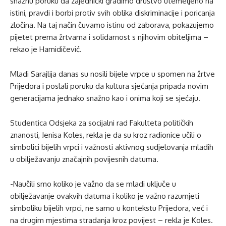
snažnu poruku da zajednički gradimo društvo utemeljeno na
istini, pravdi i borbi protiv svih oblika diskriminacije i poricanja
zločina. Na taj način čuvamo istinu od zaborava, pokazujemo
pijetet prema žrtvama i solidarnost s njihovim obiteljima –
rekao je Hamidičević.
Mladi Sarajlija danas su nosili bijele vrpce u spomen na žrtve
Prijedora i poslali poruku da kultura sjećanja pripada novim
generacijama jednako snažno kao i onima koji se sjećaju.
Studentica Odsjeka za socijalni rad Fakulteta političkih
znanosti, Jenisa Koles, rekla je da su kroz radionice učili o
simbolici bijelih vrpci i važnosti aktivnog sudjelovanja mladih
u obilježavanju značajnih povijesnih datuma.
-Naučili smo koliko je važno da se mladi uključe u
obilježavanje ovakvih datuma i koliko je važno razumjeti
simboliku bijelih vrpci, ne samo u kontekstu Prijedora, već i
na drugim mjestima stradanja kroz povijest – rekla je Koles.