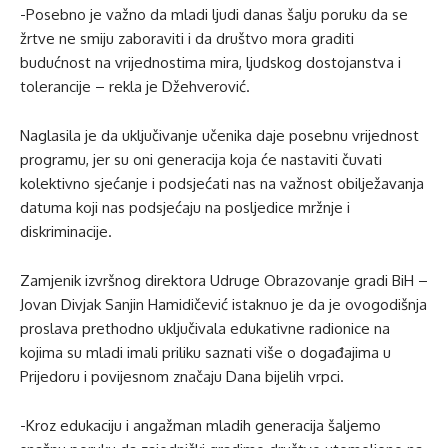
-Posebno je važno da mladi ljudi danas šalju poruku da se
žrtve ne smiju zaboraviti i da društvo mora graditi
budućnost na vrijednostima mira, ljudskog dostojanstva i
tolerancije – rekla je Džehverović.
Naglasila je da uključivanje učenika daje posebnu vrijednost
programu, jer su oni generacija koja će nastaviti čuvati
kolektivno sjećanje i podsjećati nas na važnost obilježavanja
datuma koji nas podsjećaju na posljedice mržnje i
diskriminacije.
Zamjenik izvršnog direktora Udruge Obrazovanje gradi BiH –
Jovan Divjak Sanjin Hamidičević istaknuo je da je ovogodišnja
proslava prethodno uključivala edukativne radionice na
kojima su mladi imali priliku saznati više o događajima u
Prijedoru i povijesnom značaju Dana bijelih vrpci.
-Kroz edukaciju i angažman mladih generacija šaljemo