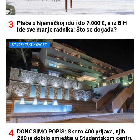
Plaće u Njemačkoj idu i do 7.000 €, a iz BiH
ide sve manje radnika: Što se događa?
STUDENTSKE NOVOSTI
DONOSIMO POPIS: Skoro 400 prijava, njih
260 je dobilo smještaj u Studentskom centru