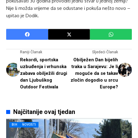
pokušavati 30 godina provoditi jednu stvar u jednoj zemlji?
Nije li možda vrijeme da se odustane i pokuša nešto novo –
upitao je Dodik.
Raniji Članak
Sljedeći Članak
Rekordi, sportska
Obilježen Dan bijelih
uzbuđenja i vrhunska
traka u Sarajevu: Je li
zabava obilježili drugi
moguće da se takav
dan Ljubuškog
zločin dogodio u srcu
Outdoor Festivala
Europe?
Najčitanije ovaj tjedan
BIH
NOVOSTI