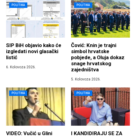
POLITIKA
POLITIKA
SIP BiH objavio kako će
Čović: Knin je trajni
izgledati novi glasački
simbol hrvatske
listić
pobjede, a Oluja dokaz
snage hrvatskog
6. Kolovoza 2026.
zajedništva
5. Kolovoza 2026.
POLITIKA
POLITIKA
VIDEO: Vučić u Glini
I KANDIDIRAJU SE ZA