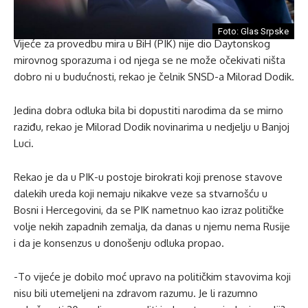
Foto: Glas Srpske
Vijeće za provedbu mira u BiH (PIK) nije dio Daytonskog
mirovnog sporazuma i od njega se ne može očekivati ​​ništa
dobro ni u budućnosti, rekao je čelnik SNSD-a Milorad Dodik.
Jedina dobra odluka bila bi dopustiti narodima da se mirno
raziđu, rekao je Milorad Dodik novinarima u nedjelju u Banjoj
Luci.
Rekao je da u PIK-u postoje birokrati koji prenose stavove
dalekih ureda koji nemaju nikakve veze sa stvarnošću u
Bosni i Hercegovini, da se PIK nametnuo kao izraz političke
volje nekih zapadnih zemalja, da danas u njemu nema Rusije
i da je konsenzus u donošenju odluka propao.
-To vijeće je dobilo moć upravo na političkim stavovima koji
nisu bili utemeljeni na zdravom razumu. Je li razumno