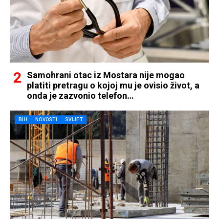
Samohrani otac iz Mostara nije mogao
platiti pretragu o kojoj mu je ovisio život, a
onda je zazvonio telefon…
BIH
NOVOSTI
SVIJET