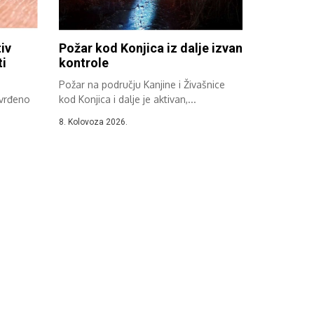
iv
Požar kod Konjica iz dalje izvan
ti
kontrole
Požar na području Kanjine i Živašnice
tvrđeno
kod Konjica i dalje je aktivan,...
8. Kolovoza 2026.