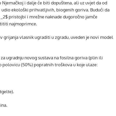
u Njemačkoj i dalje će biti dopuštena, ali uz uvjet da od
i udio ekološki prihvatljivih, biogenih goriva. Budući da
$CO_2$ pristojbi i mrežne naknade dugoročno jamče
štititi najmoprimce.
av grijanja vlasnik ugraditi u zgradu, uveden je novi model
za ugradnju novog sustava na fosilna goriva (plin ili
no polovicu (50%) popratnih troškova u koje ulaze:
gelte).
ina.