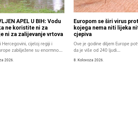
LJEN APEL U BIH: Vodu
Europom se širi virus prot
ka ne koristite ni za
kojega nema niti lijeka ni
e ni za zalijevanje vrtova
cjepiva
 Hercegovini, cijeloj regiji i
Ove je godine diljem Europe po
urope zabilježene su enormno...
da je više od 240 ljudi...
za 2026.
8. Kolovoza 2026.