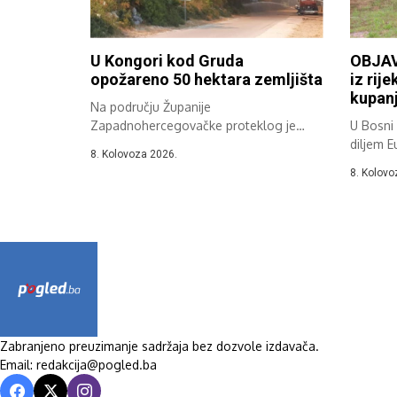
U Kongori kod Gruda
OBJAV
opožareno 50 hektara zemljišta
iz rije
kupanj
Na području Županije
Zapadnohercegovačke proteklog je
U Bosni i
dana zabilježeno više požara na
diljem E
8. Kolovoza 2026.
otvorenom,...
8. Kolovo
Zabranjeno preuzimanje sadržaja bez dozvole izdavača.
Email: redakcija@pogled.ba