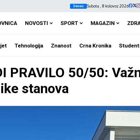
Subota , 8 kolovoz 2026
Danas
OVNICA
NOVOSTI
SPORT
MAGAZIN
ZDR
jet
Tehnologija
Znanost
Crna Kronika
Student
PRAVILO 50/50: Važn
nike stanova