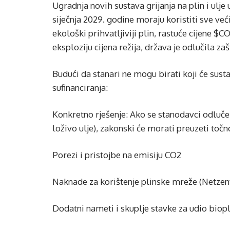
Ugradnja novih sustava grijanja na plin i ulje 
siječnja 2029. godine moraju koristiti sve već
ekološki prihvatljiviji plin, rastuće cijene 
eksploziju cijena režija, država je odlučila za
Budući da stanari ne mogu birati koji će sust
sufinanciranja:
Konkretno rješenje: Ako se stanodavci odluče 
loživo ulje), zakonski će morati preuzeti toč
Porezi i pristojbe na emisiju CO2
Naknade za korištenje plinske mreže (Netzent
Dodatni nameti i skuplje stavke za udio biopl