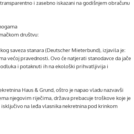
o transparentno i zasebno iskazani na godišnjem obračunu
a nogama
jemačkom društvu:
g saveza stanara (Deutscher Mieterbund), izjavila je:
ma većoj pravednosti. Ovo će natjerati stanodavce da jače
odluka i potaknuti ih na ekološki prihvatljivija i
ekretnina Haus & Grund, oštro je napao vladu nazvavši
ema njegovim riječima, država prebacuje troškove koje je
 isključivo na leđa vlasnika nekretnina pod krinkom