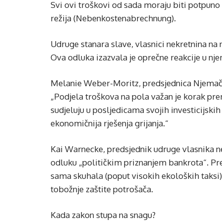
Svi ovi troškovi od sada moraju biti potpun
režija (Nebenkostenabrechnung).
Udruge stanara slave, vlasnici nekretnina n
Ova odluka izazvala je oprečne reakcije u n
Melanie Weber-Moritz, predsjednica Njemačko
„Podjela troškova na pola važan je korak pre
sudjeluju u posljedicama svojih investicijskih 
ekonomičnija rješenja grijanja.“
Kai Warnecke, predsjednik udruge vlasnika n
odluku „političkim priznanjem bankrota“. Pr
sama skuhala (poput visokih ekoloških taksi)
tobožnje zaštite potrošača.
Kada zakon stupa na snagu?