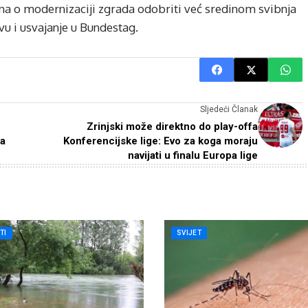
na o modernizaciji zgrada odobriti već sredinom svibnja
vu i usvajanje u Bundestag.
Sljedeći Članak
Zrinjski može direktno do play-offa
ja
Konferencijske lige: Evo za koga moraju
navijati u finalu Europa lige
TI
SVIJET