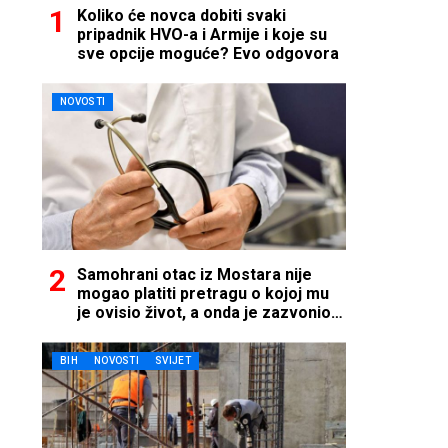
Koliko će novca dobiti svaki
pripadnik HVO-a i Armije i koje su
sve opcije moguće? Evo odgovora
NOVOSTI
Samohrani otac iz Mostara nije
mogao platiti pretragu o kojoj mu
je ovisio život, a onda je zazvonio
telefon…
BIH
NOVOSTI
SVIJET