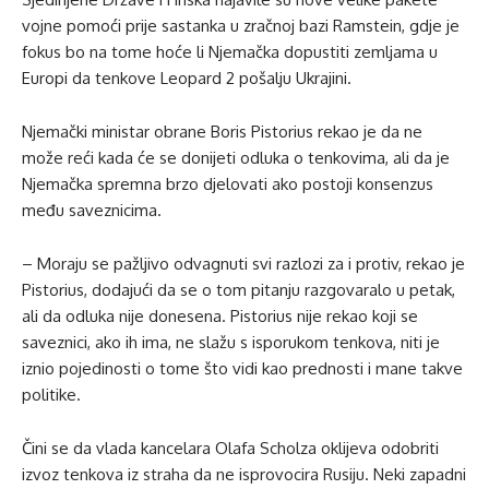
vojne pomoći prije sastanka u zračnoj bazi Ramstein, gdje je
fokus bo na tome hoće li Njemačka dopustiti zemljama u
Europi da tenkove Leopard 2 pošalju Ukrajini.
Njemački ministar obrane Boris Pistorius rekao je da ne
može reći kada će se donijeti odluka o tenkovima, ali da je
Njemačka spremna brzo djelovati ako postoji konsenzus
među saveznicima.
– Moraju se pažljivo odvagnuti svi razlozi za i protiv, rekao je
Pistorius, dodajući da se o tom pitanju razgovaralo u petak,
ali da odluka nije donesena. Pistorius nije rekao koji se
saveznici, ako ih ima, ne slažu s isporukom tenkova, niti je
iznio pojedinosti o tome što vidi kao prednosti i mane takve
politike.
Čini se da vlada kancelara Olafa Scholza oklijeva odobriti
izvoz tenkova iz straha da ne isprovocira Rusiju. Neki zapadni