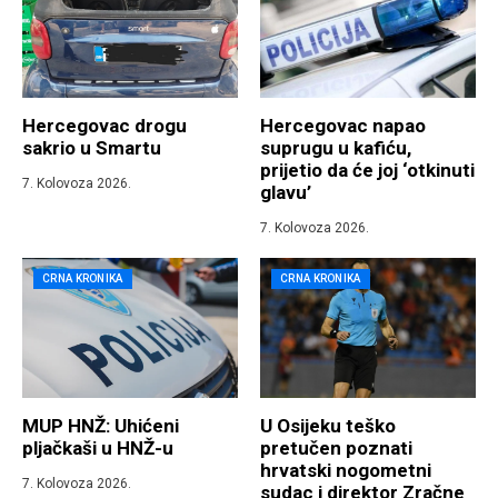
Hercegovac drogu
Hercegovac napao
sakrio u Smartu
suprugu u kafiću,
prijetio da će joj ‘otkinuti
7. Kolovoza 2026.
glavu’
7. Kolovoza 2026.
CRNA KRONIKA
CRNA KRONIKA
MUP HNŽ: Uhićeni
U Osijeku teško
pljačkaši u HNŽ-u
pretučen poznati
hrvatski nogometni
7. Kolovoza 2026.
sudac i direktor Zračne