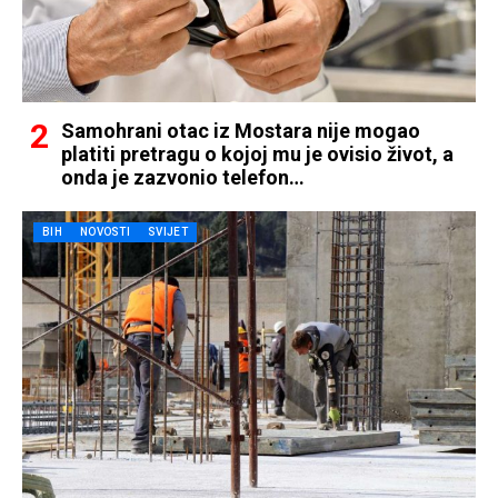
Samohrani otac iz Mostara nije mogao
platiti pretragu o kojoj mu je ovisio život, a
onda je zazvonio telefon…
BIH
NOVOSTI
SVIJET