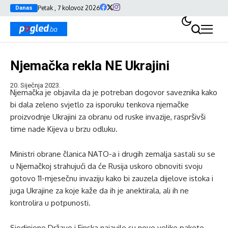
Petak , 7 kolovoz 2026
Danas
Njemačka rekla NE Ukrajini
20. Siječnja 2023.
Njemačka je objavila da je potreban dogovor saveznika kako
bi dala zeleno svjetlo za isporuku tenkova njemačke
proizvodnje Ukrajini za obranu od ruske invazije, raspršivši
time nade Kijeva u brzu odluku.
Ministri obrane članica NATO-a i drugih zemalja sastali su se
u Njemačkoj strahujući da će Rusija uskoro obnoviti svoju
gotovo 11-mjesečnu invaziju kako bi zauzela dijelove istoka i
juga Ukrajine za koje kaže da ih je anektirala, ali ih ne
kontrolira u potpunosti.
Sjedinjene Države i Finska najavile su nove velike pakete