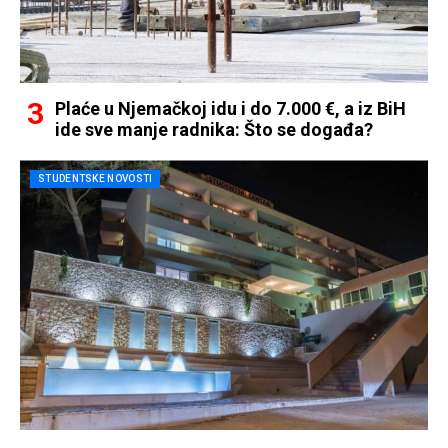
Plaće u Njemačkoj idu i do 7.000 €, a iz BiH
ide sve manje radnika: Što se događa?
STUDENTSKE NOVOSTI