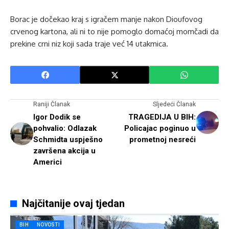
Borac je dočekao kraj s igračem manje nakon Dioufovog
crvenog kartona, ali ni to nije pomoglo domaćoj momčadi da
prekine crni niz koji sada traje već 14 utakmica.
Raniji Članak
Sljedeći Članak
Igor Dodik se
TRAGEDIJA U BIH:
pohvalio: Odlazak
Policajac poginuo u
Schmidta uspješno
prometnoj nesreći
završena akcija u
Americi
Najčitanije ovaj tjedan
BIH
NOVOSTI