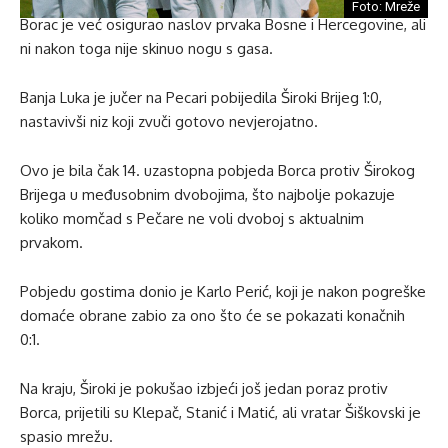
Foto: Mreže
Borac je već osigurao naslov prvaka Bosne i Hercegovine, ali
ni nakon toga nije skinuo nogu s gasa.
Banja Luka je jučer na Pecari pobijedila Široki Brijeg 1:0,
nastavivši niz koji zvuči gotovo nevjerojatno.
Ovo je bila čak 14. uzastopna pobjeda Borca protiv Širokog
Brijega u međusobnim dvobojima, što najbolje pokazuje
koliko momčad s Pečare ne voli dvoboj s aktualnim
prvakom.
Pobjedu gostima donio je Karlo Perić, koji je nakon pogreške
domaće obrane zabio za ono što će se pokazati konačnih
0:1.
Na kraju, Široki je pokušao izbjeći još jedan poraz protiv
Borca, prijetili su Klepač, Stanić i Matić, ali vratar Šiškovski je
spasio mrežu.