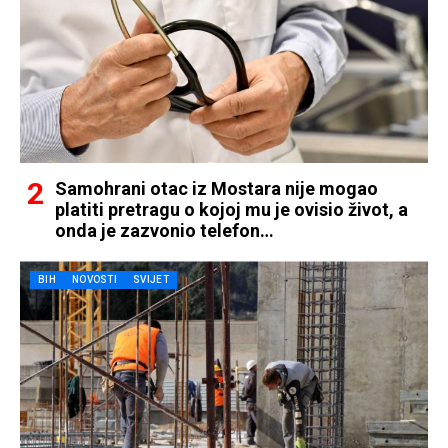
Samohrani otac iz Mostara nije mogao
platiti pretragu o kojoj mu je ovisio život, a
onda je zazvonio telefon…
BIH
NOVOSTI
SVIJET