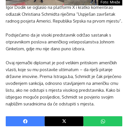
Foto: Mreže
Igor Dodik se oglasio na platformi X i kratko komentirao
odlazak Christiana Schmidta riječima “Uspješan završetak
radnog posjeta Americi. Republika Srpska na prvom mjestu”.
Podsjećamo da je visoki predstavnik održao sastanak s
otpravnikom poslova američkog veleposlanstva Johnom
Ginkelom, gdje mu nije dano puno izbora.
Ovaj njemački diplomat je pod velikim pritiskom američkih
vlasti, koje su mu postavile ultimatum – da riješi pitanje
državne imovine. Prema Istraga.ba, Schmidt je čak prijećeno
uvođenjem sankcija, odnosno stavljanjem na američku crnu
listu, ako ne odstupi s mjesta visokog predstavnika. Kako bi
izbjegao moguće posljedice, Schmidt se povjerio svojim
najbližim suradnicima da će odstupiti s mjesta.