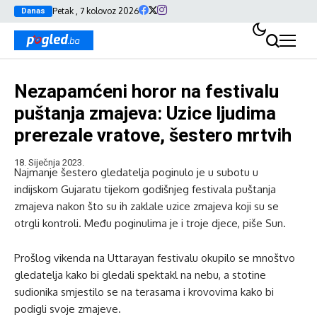
Petak , 7 kolovoz 2026
Danas
Nezapamćeni horor na festivalu
puštanja zmajeva: Uzice ljudima
prerezale vratove, šestero mrtvih
18. Siječnja 2023.
Najmanje šestero gledatelja poginulo je u subotu u
indijskom Gujaratu tijekom godišnjeg festivala puštanja
zmajeva nakon što su ih zaklale uzice zmajeva koji su se
otrgli kontroli. Među poginulima je i troje djece, piše Sun.
Prošlog vikenda na Uttarayan festivalu okupilo se mnoštvo
gledatelja kako bi gledali spektakl na nebu, a stotine
sudionika smjestilo se na terasama i krovovima kako bi
podigli svoje zmajeve.