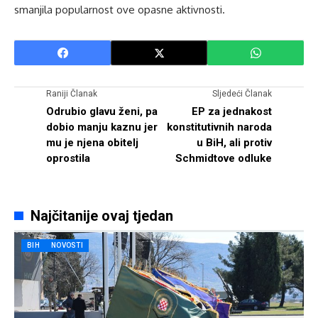
smanjila popularnost ove opasne aktivnosti.
Raniji Članak
Sljedeći Članak
Odrubio glavu ženi, pa
EP za jednakost
dobio manju kaznu jer
konstitutivnih naroda
mu je njena obitelj
u BiH, ali protiv
oprostila
Schmidtove odluke
Najčitanije ovaj tjedan
BIH
NOVOSTI