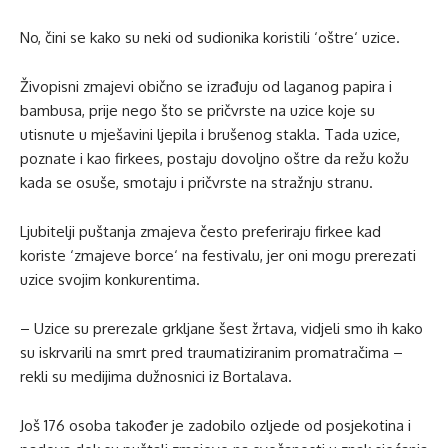
No, čini se kako su neki od sudionika koristili ‘oštre‘ uzice.
Živopisni zmajevi obično se izrađuju od laganog papira i
bambusa, prije nego što se pričvrste na uzice koje su
utisnute u mješavini ljepila i brušenog stakla. Tada uzice,
poznate i kao firkees, postaju dovoljno oštre da režu kožu
kada se osuše, smotaju i pričvrste na stražnju stranu.
Ljubitelji puštanja zmajeva često preferiraju firkee kad
koriste ‘zmajeve borce‘ na festivalu, jer oni mogu prerezati
uzice svojim konkurentima.
– Uzice su prerezale grkljane šest žrtava, vidjeli smo ih kako
su iskrvarili na smrt pred traumatiziranim promatračima –
rekli su medijima dužnosnici iz Bortalava.
Još 176 osoba također je zadobilo ozljede od posjekotina i