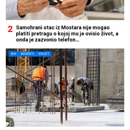
Samohrani otac iz Mostara nije mogao
platiti pretragu o kojoj mu je ovisio život, a
onda je zazvonio telefon…
BIH
NOVOSTI
SVIJET