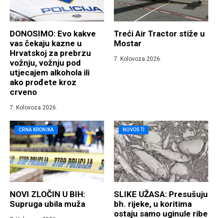
DONOSIMO: Evo kakve
Treći Air Tractor stiže u
vas čekaju kazne u
Mostar
Hrvatskoj za prebrzu
7. Kolovoza 2026.
vožnju, vožnju pod
utjecajem alkohola ili
ako prođete kroz
crveno
7. Kolovoza 2026.
CRNA KRONIKA
NOVOSTI
NOVI ZLOČIN U BIH:
SLIKE UŽASA: Presušuju
Supruga ubila muža
bh. rijeke, u koritima
ostaju samo uginule ribe