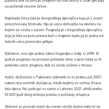
padova dok su puštali zmajeve na svečanosti u znak sjećanja
na početak sezone žetve.
Najmlađa žrtva bila je dvogodišnja djevojčica koja je s ocem
prisustvovala festivalu. Nju je uzica dohvatila na skuteru na
kojem se vozila s tatom. Poginula je i trogodišnja djevojčica
koja je bila na putu prema kući s majkom kada joj je jedna od
kobnih uzica prerezala grkljan.
Nažalost, ovo nije jedina takva tragedija u Indiji. U 2018. 16
ljudi je poginulo na proslavi prelaska zime u ljeto kada su ih
pokosile uzice zmajeva, dok su ostali srušeni s terasa.
Inače, dužnosnici u Pakistanu zabranili su tu praksu još 2007.
nakon niza smrtnih slučajeva, među kojima su većina žrtava
bila djeca. No, policajci su samo u Lahoreu 2021. uhitili preko
10.000 ljudi zbog kršenja pravila o puštanju zmajeva.
Aktivisti su pozvali vlasti da uvedu strože kazne kako bi se