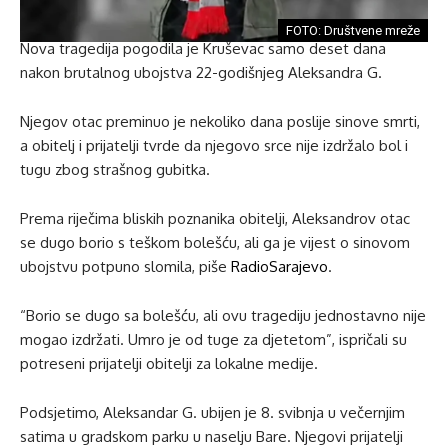
FOTO: Društvene mreže
Nova tragedija pogodila je Kruševac samo deset dana
nakon brutalnog ubojstva 22-godišnjeg Aleksandra G.
Njegov otac preminuo je nekoliko dana poslije sinove smrti,
a obitelj i prijatelji tvrde da njegovo srce nije izdržalo bol i
tugu zbog strašnog gubitka.
Prema riječima bliskih poznanika obitelji, Aleksandrov otac
se dugo borio s teškom bolešću, ali ga je vijest o sinovom
ubojstvu potpuno slomila, piše
RadioSarajevo
.
“Borio se dugo sa bolešću, ali ovu tragediju jednostavno nije
mogao izdržati. Umro je od tuge za djetetom”, ispričali su
potreseni prijatelji obitelji za lokalne medije.
Podsjetimo, Aleksandar G. ubijen je 8. svibnja u večernjim
satima u gradskom parku u naselju Bare. Njegovi prijatelji