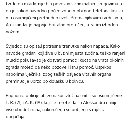
tvrde da mladić nije bio povezan s kriminalnim krugovima te
da je sukob navodno počeo zbog mobilnog telefona koji su
mu osumnjičeni prethodno uzeli. Prema njihovim tvrdnjama,
Aleksandar je najprije brutalno pretučen, a zatim izboden
nožem.
Svjedoci su opisali potresne trenutke nakon napada. Kako
navode građani koji žive u blizini mjesta zločina, teško ranjeni
mladić pokušavao je dozvati pomoć i kucao na vrata okolnih
zgrada moleći da neko pozove Hitnu pomoć. Usprkos
naporima liječnika, zbog teških ozljeda vitalnih organa
preminuo je ubrzo po dolasku u bolnicu.
Pripadnici policije ubrzo nakon zločina uhitili su osumnjičene
L. B. (21) i A. K. (19), koji se terete da su Aleksandru nanijeli
više ubodnih rana, nakon čega su pobjegli s mjesta
događaja.