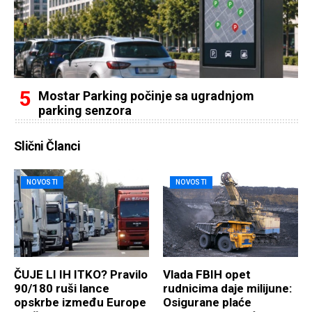
Mostar Parking počinje sa ugradnjom
parking senzora
Slični Članci
NOVOSTI
NOVOSTI
ČUJE LI IH ITKO? Pravilo
Vlada FBIH opet
90/180 ruši lance
rudnicima daje milijune:
opskrbe između Europe
Osigurane plaće