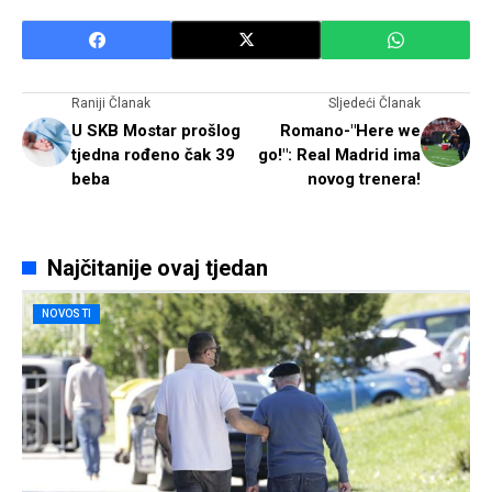
Raniji Članak
Sljedeći Članak
U SKB Mostar prošlog
Romano-"Here we
tjedna rođeno čak 39
go!": Real Madrid ima
beba
novog trenera!
Najčitanije ovaj tjedan
NOVOSTI