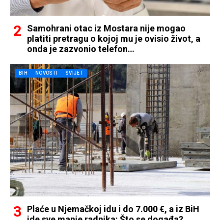
Samohrani otac iz Mostara nije mogao
platiti pretragu o kojoj mu je ovisio život, a
onda je zazvonio telefon…
BIH
NOVOSTI
SVIJET
Plaće u Njemačkoj idu i do 7.000 €, a iz BiH
ide sve manje radnika: Što se događa?