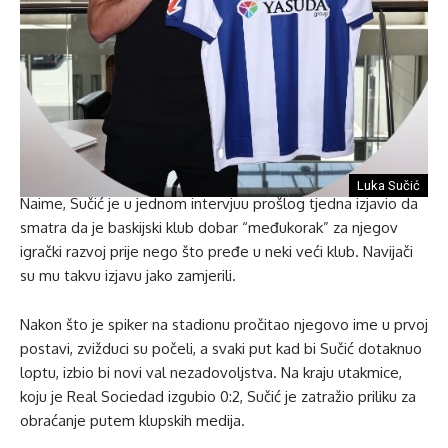
Luka Sučić
Naime, Sučić je u jednom intervjuu prošlog tjedna izjavio da
smatra da je baskijski klub dobar “međukorak” za njegov
igrački razvoj prije nego što pređe u neki veći klub. Navijači
su mu takvu izjavu jako zamjerili.
Nakon što je spiker na stadionu pročitao njegovo ime u prvoj
postavi, zvižduci su počeli, a svaki put kad bi Sučić dotaknuo
loptu, izbio bi novi val nezadovoljstva. Na kraju utakmice,
koju je Real Sociedad izgubio 0:2, Sučić je zatražio priliku za
obraćanje putem klupskih medija.