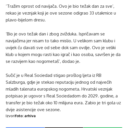
‘Tražim oprost od navijača. Ovo je bio težak dan za sve’,
rekao je veznjak koji je ove sezone odigrao 33 utakmice u
plavo-bijelom dresu.
‘Bio je ovo težak dan i zbog zvižduka. Ispričavam se
navijačima jer nisam to tako mislio. U velikom sam klubu i
uvijek ću davati sve od sebe dok sam ovdje. Ovo je veliki
klub u kojem mogu rasti kao igrač i kao osoba, savršen je da
se razvijem kao nogometaš’, dodao je.
Sučić je u Real Sociedad stigao prošlog ljeta iz RB
Salzburga, gdje je stekao reputaciju jednog od najvećih
mladih talenata europskog nogometa. Hrvatski veznjak
potpisao je ugovor s Real Sociedadom do 2029. godine, a
transfer je bio težak oko 10 milijuna eura. Zabio je tri gola uz
dvije asistencije ove sezone.
Izvori
foto: arhiva