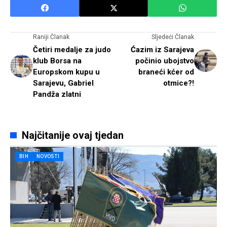
Raniji Članak
Sljedeći Članak
Četiri medalje za judo
Ćazim iz Sarajeva
klub Borsa na
počinio ubojstvo
Europskom kupu u
braneći kćer od
Sarajevu, Gabriel
otmice?!
Pandža zlatni
Najčitanije ovaj tjedan
BIH
NOVOSTI