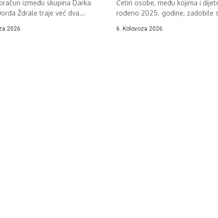
obračun između skupina Darka
Četiri osobe, među kojima i dijet
Đorđa Ždrale traje već dva...
rođeno 2025. godine, zadobile 
teške...
za 2026.
6. Kolovoza 2026.