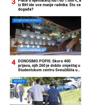
Plaće u Njemačkoj idu i do 7.000 €, a
iz BiH ide sve manje radnika: Što se
događa?
STUDENTSKE NOVOSTI
DONOSIMO POPIS: Skoro 400
prijava, njih 260 je dobilo smještaj u
Studentskom centru Sveučilišta u
Mostaru
NOVOSTI