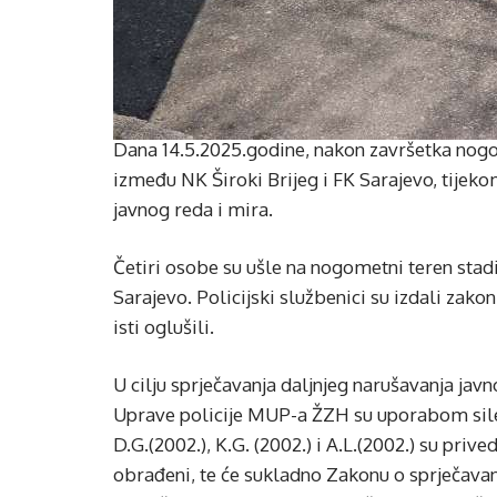
Dana 14.5.2025.godine, nakon završetka nog
između NK Široki Brijeg i FK Sarajevo, tijek
javnog reda i mira.
Četiri osobe su ušle na nogometni teren stad
Sarajevo. Policijski službenici su izdali zak
isti oglušili.
U cilju sprječavanja daljnjeg narušavanja jav
Uprave policije MUP-a ŽZH su uporabom sile 
D.G.(2002.), K.G. (2002.) i A.L.(2002.) su priv
obrađeni, te će sukladno Zakonu o sprječava