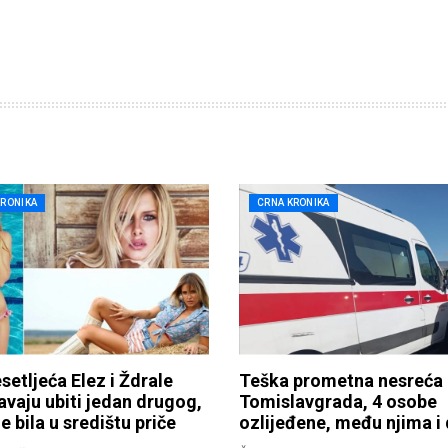
KRONIKA
CRNA KRONIKA
setljeća Elez i Ždrale
Teška prometna nesreća
vaju ubiti jedan drugog,
Tomislavgrada, 4 osobe
e bila u središtu priče
ozlijeđene, među njima i 