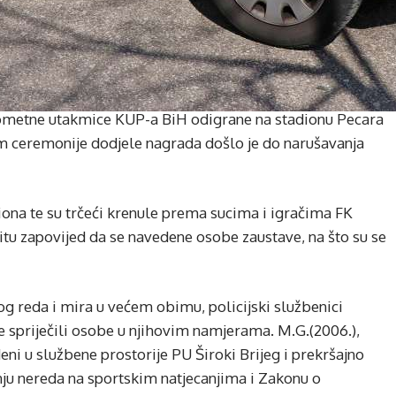
ometne utakmice KUP-a BiH odigrane na stadionu Pecara
om ceremonije dodjele nagrada došlo je do narušavanja
iona te su trčeći krenule prema sucima i igračima FK
onitu zapovijed da se navedene osobe zaustave, na što su se
nog reda i mira u većem obimu, policijski službenici
spriječili osobe u njihovim namjerama. M.G.(2006.),
edeni u službene prostorije PU Široki Brijeg i prekršajno
nju nereda na sportskim natjecanjima i Zakonu o