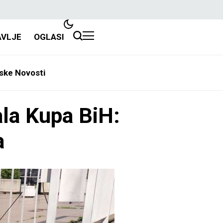
AVLJE
OGLASI
ske Novosti
ala Kupa BiH:
a