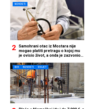
NOVOSTI
Samohrani otac iz Mostara nije
mogao platiti pretragu o kojoj mu
je ovisio život, a onda je zazvonio
telefon…
BIH
NOVOSTI
SVIJET