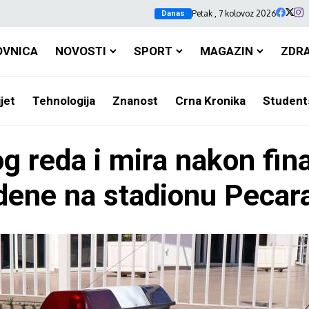
Petak , 7 kolovoz 2026
Danas
OVNICA
NOVOSTI
SPORT
MAGAZIN
ZDR
jet
Tehnologija
Znanost
Crna Kronika
Student
g reda i mira nakon fin
edene na stadionu Pecar