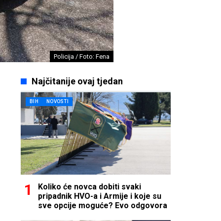
Policija / Foto: Fena
Najčitanije ovaj tjedan
BIH
NOVOSTI
Koliko će novca dobiti svaki
pripadnik HVO-a i Armije i koje su
sve opcije moguće? Evo odgovora