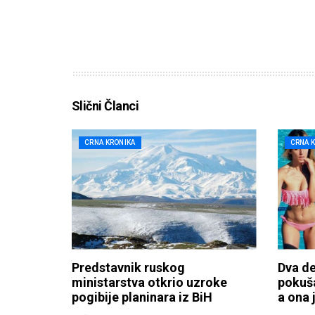
Slični Članci
CRNA KRONIKA
CRNA 
Predstavnik ruskog
Dva de
ministarstva otkrio uzroke
pokuša
pogibije planinara iz BiH
a ona j