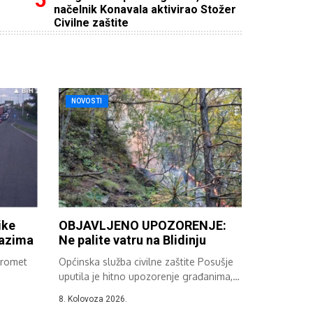
načelnik Konavala aktivirao Stožer
Civilne zaštite
NOVOSTI
ike
OBJAVLJENO UPOZORENJE:
lazima
Ne palite vatru na Blidinju
promet
Općinska služba civilne zaštite Posušje
uputila je hitno upozorenje građanima,
turistima, vikendašima...
8. Kolovoza 2026.