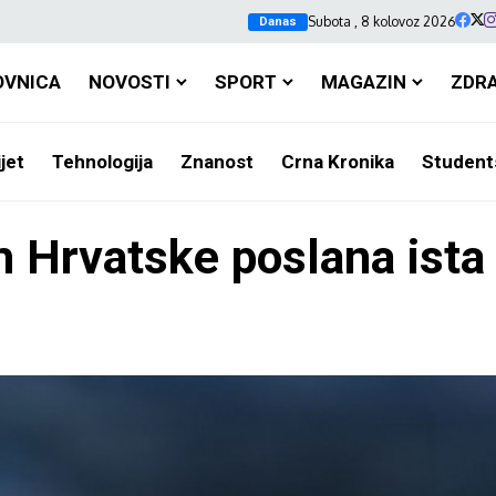
Subota , 8 kolovoz 2026
Danas
OVNICA
NOVOSTI
SPORT
MAGAZIN
ZDR
jet
Tehnologija
Znanost
Crna Kronika
Student
m Hrvatske poslana ista