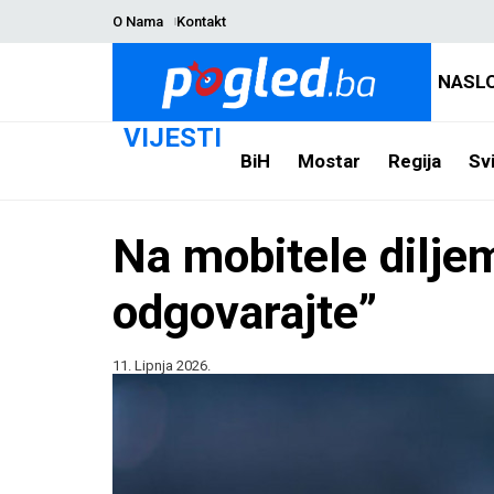
O Nama
Kontakt
NASL
VIJESTI
BiH
Mostar
Regija
Svi
Na mobitele dilje
odgovarajte”
11. Lipnja 2026.