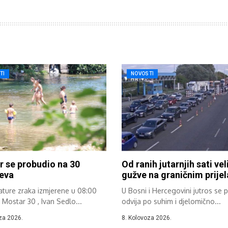
TI
NOVOSTI
 se probudio na 30
Od ranih jutarnjih sati vel
eva
gužve na graničnim prije
ture zraka izmjerene u 08:00
U Bosni i Hercegovini jutros se 
: Mostar 30 , Ivan Sedlo...
odvija po suhim i djelomično...
za 2026.
8. Kolovoza 2026.