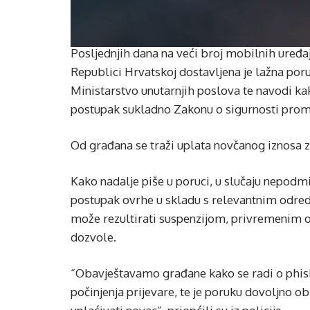
Posljednjih dana na veći broj mobilnih uređaj
Republici Hrvatskoj dostavljena je lažna por
Ministarstvo unutarnjih poslova te navodi kak
postupak sukladno Zakonu o sigurnosti prom
Od građana se traži uplata novčanog iznosa 
Kako nadalje piše u poruci, u slučaju nepodmi
postupak ovrhe u skladu s relevantnim odre
može rezultirati suspenzijom, privremenim 
dozvole.
“Obavještavamo građane kako se radi o phi
počinjenja prijevare, te je poruku dovoljno obr