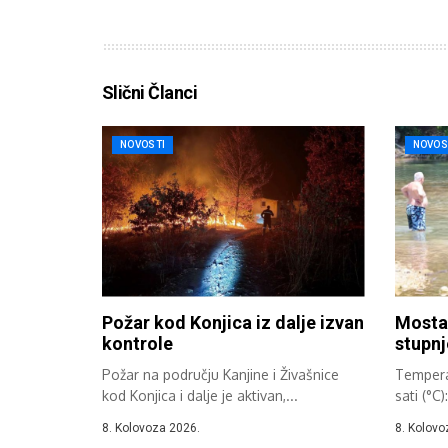
Slični Članci
NOVOSTI
NOVOS
Požar kod Konjica iz dalje izvan
Mostar
kontrole
stupnj
Požar na području Kanjine i Živašnice
Tempera
kod Konjica i dalje je aktivan,...
sati (°C)
8. Kolovoza 2026.
8. Kolovo