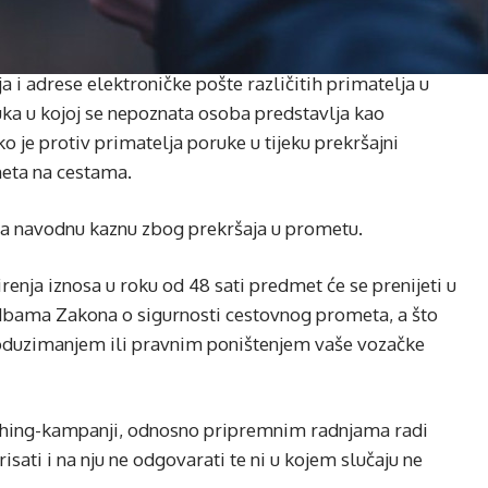
a i adrese elektroničke pošte različitih primatelja u
uka u kojoj se nepoznata osoba predstavlja kao
o je protiv primatelja poruke u tijeku prekršajni
eta na cestama.
za navodnu kaznu zbog prekršaja u prometu.
renja iznosa u roku od 48 sati predmet će se prenijeti u
dbama Zakona o sigurnosti cestovnog prometa, a što
oduzimanjem ili pravnim poništenjem vaše vozačke
shing-kampanji, odnosno pripremnim radnjama radi
isati i na nju ne odgovarati te ni u kojem slučaju ne