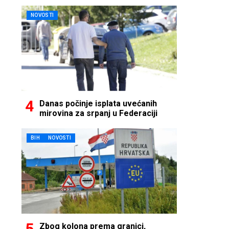
NOVOSTI
Danas počinje isplata uvećanih
mirovina za srpanj u Federaciji
BIH
NOVOSTI
Zbog kolona prema granici,