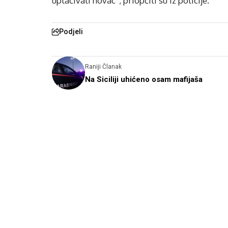
uplaćivati novac”, priopćili su iz policije.
Podjeli
Raniji Članak
Na Siciliji uhićeno osam mafijaša