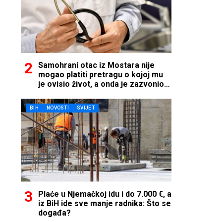
Samohrani otac iz Mostara nije
mogao platiti pretragu o kojoj mu
je ovisio život, a onda je zazvonio
telefon…
BIH
NOVOSTI
SVIJET
Plaće u Njemačkoj idu i do 7.000 €, a
iz BiH ide sve manje radnika: Što se
događa?